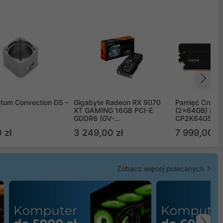
Na
tum Convection D5 -
Gigabyte Radeon RX 9070
Pamięć Crucia
XT GAMING 16GB PCI-E
(2x64GB) DD
GDDR6 (GV-
CP2K64G56C
R9070XTGAMING-16GD)
 zł
3 249,00 zł
7 999,00 zł
Zobacz więcej polecanych