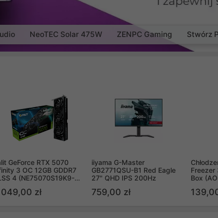
udio
NeoTEC Solar 475W
ZENPC Gaming
Stwórz 
lit GeForce RTX 5070
iiyama G-Master
Chłodzen
finity 3 OC 12GB GDDR7
GB2771QSU-B1 Red Eagle
Freezer 
LSS 4 (NE75070S19K9-
27" QHD IPS 200Hz
Box (A
B2050S)
 049,00 zł
759,00 zł
139,00