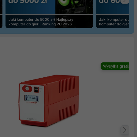
Na
Jaki komputer do 5000 zł? Najlepszy
Jaki komputer do 600
komputer do gier | Ranking PC 2026
komputer do gier | R
Wysyłka gratis
Na