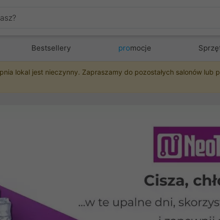
Bestsellery
pro
mocje
Sprzę
pnia lokal jest nieczynny. Zapraszamy do pozostałych salonów lub