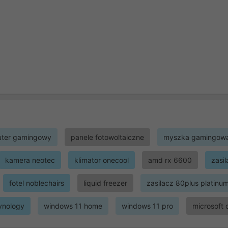
ter gamingowy
panele fotowoltaiczne
myszka gamingow
kamera neotec
klimator onecool
amd rx 6600
zasi
fotel noblechairs
liquid freezer
zasilacz 80plus platinu
ynology
windows 11 home
windows 11 pro
microsoft 