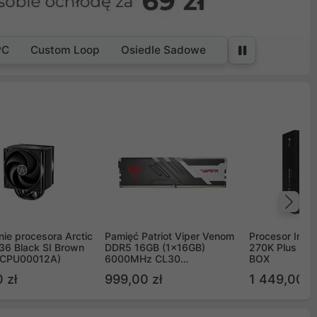
PC
Custom Loop
Osiedle Sadowe
Na
ie procesora Arctic
Pamięć Patriot Viper Venom
Procesor Intel 
36 Black SI Brown
DDR5 16GB (1x16GB)
270K Plus 5.
OCPU00012A)
6000MHz CL30
BOX
PVV516G60C30
 zł
999,00 zł
1 449,00 z