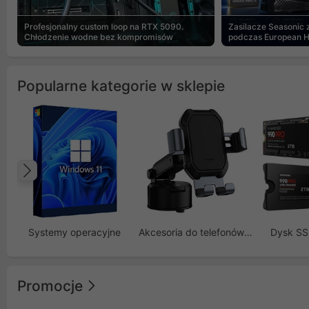
Profesjonalny custom loop na RTX 5090.
Zasilacze Seasonic
Chłodzenie wodne bez kompromisów
podczas European 
Popularne kategorie w sklepie
Poprzedni
Systemy operacyjne
Akcesoria do telefonów GSM
Dysk S
Promocje