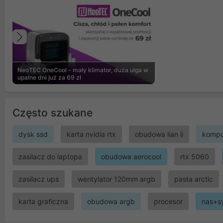
Poprzedni
NeoTEC OneCool - mały klimator, duża ulga w
upalne dni już za 69 zł
Często szukane
dysk ssd
karta nvidia rtx
obudowa lian li
kompu
zasilacz do laptopa
obudowa aerocool
rtx 5060
zasilacz ups
wentylator 120mm argb
pasta arctic
karta graficzna
obudowa argb
procesor
nas+s