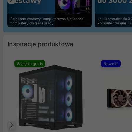
Poprzedni
Polecane zestawy komputerowe. Najlepsze
Jaki komputer do 30
komputery do gier i pracy
komputer do gier | 
Inspiracje produktowe
Wysyłka gratis
Nowość
Poprzedni