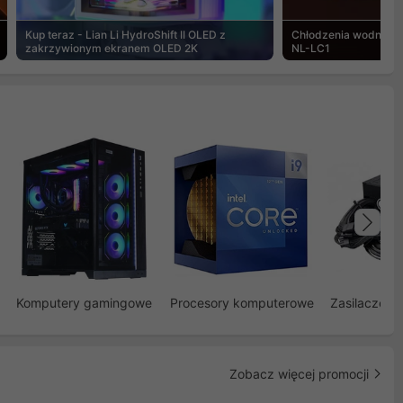
Kup teraz - Lian Li HydroShift II OLED z
Chłodzenia wodne Noc
zakrzywionym ekranem OLED 2K
NL-LC1
Na
Komputery gamingowe
Procesory komputerowe
Zasilacze d
Zobacz więcej promocji