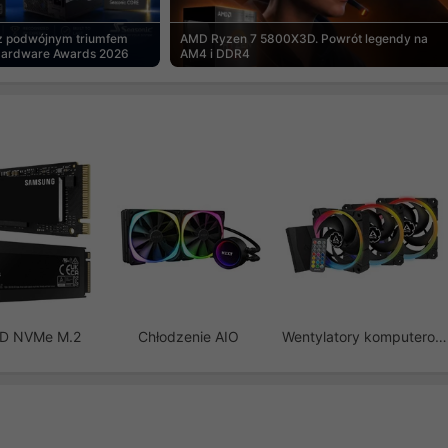
 z podwójnym triumfem
AMD Ryzen 7 5800X3D. Powrót legendy na
Hardware Awards 2026
AM4 i DDR4
SD NVMe M.2
Chłodzenie AIO
Wentylatory komputerowe