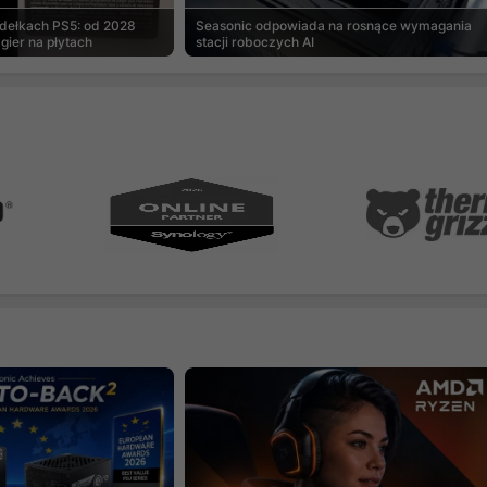
udełkach PS5: od 2028
Seasonic odpowiada na rosnące wymagania
gier na płytach
stacji roboczych AI