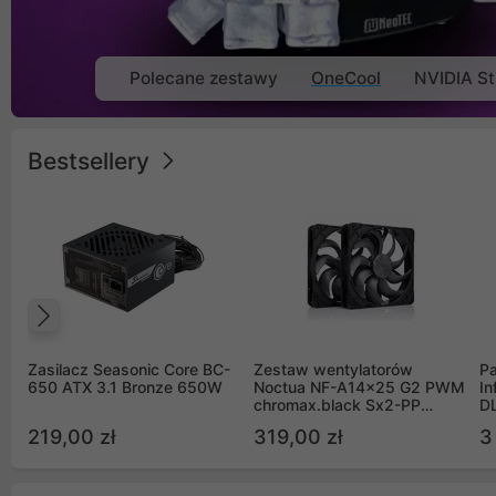
Polecane zestawy
OneCool
NVIDIA St
Bestsellery
Poprzedni
Zasilacz Seasonic Core BC-
Zestaw wentylatorów
Pa
650 ATX 3.1 Bronze 650W
Noctua NF-A14x25 G2 PWM
In
chromax.black Sx2-PP
D
Sterrox 140mm Push Pull
G
219,00 zł
319,00 zł
3
(2szt)