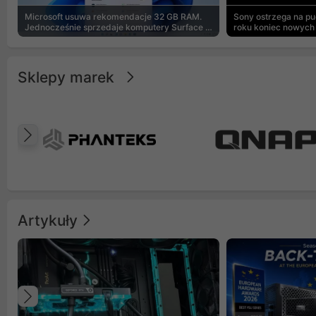
Microsoft usuwa rekomendacje 32 GB RAM.
Sony ostrzega na p
Jednocześnie sprzedaje komputery Surface z
roku koniec nowych 
8 GB
Sklepy marek
Poprzedni
Artykuły
Poprzedni