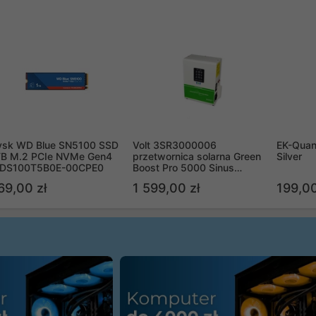
ysk WD Blue SN5100 SSD
Volt 3SR3000006
EK-Quan
TB M.2 PCIe NVMe Gen4
przetwornica solarna Green
Silver
DS100T5B0E-00CPE0
Boost Pro 5000 Sinus
Bypass
69,00 zł
1 599,00 zł
199,00