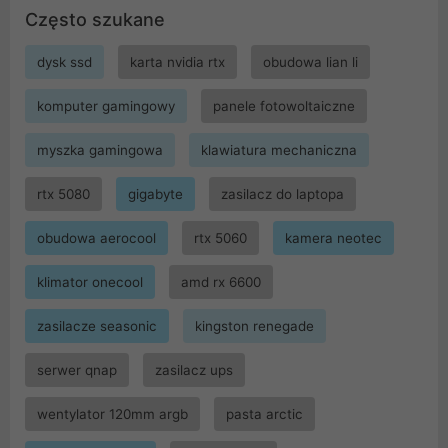
Często szukane
dysk ssd
karta nvidia rtx
obudowa lian li
komputer gamingowy
panele fotowoltaiczne
myszka gamingowa
klawiatura mechaniczna
rtx 5080
gigabyte
zasilacz do laptopa
obudowa aerocool
rtx 5060
kamera neotec
klimator onecool
amd rx 6600
zasilacze seasonic
kingston renegade
serwer qnap
zasilacz ups
wentylator 120mm argb
pasta arctic