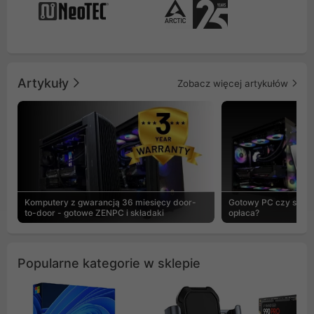
Artykuły
Zobacz więcej artykułów
Komputery z gwarancją 36 miesięcy door-
Gotowy PC czy skład
to-door - gotowe ZENPC i składaki
opłaca?
Popularne kategorie w sklepie