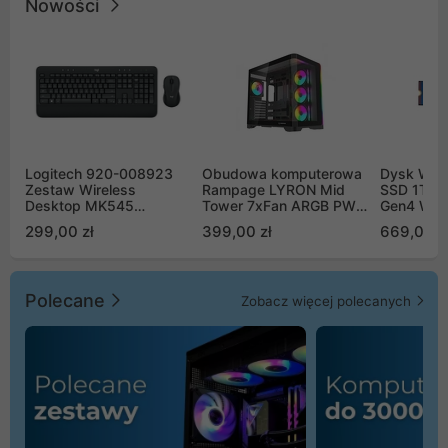
Nowości
Logitech 920-008923
Obudowa komputerowa
Dysk WD 
Zestaw Wireless
Rampage LYRON Mid
SSD 1TB 
Desktop MK545
Tower 7xFan ARGB PWM
Gen4 WD
Advanced
czarna
00CPE0
299,00 zł
399,00 zł
669,00 z
Polecane
Zobacz więcej polecanych