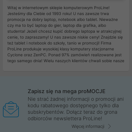
Witaj w internetowym sklepie komputerowym ProLine!
Jesteśmy dla Ciebie od 1993 roku! U nas zawsze trwa
promocja na dobry laptop, notebook albo tablet. Nieważne
czy ma to być laptop do gier, laptop dla grafika, albo
studenta! Jeżeli chcesz kupić dobrego laptopa w atrakcyjnej
cenie, to zapraszamy! U nas zawsze niskie ceny! Znajdzie się
też tablet i notebook do szkoły, tanio w promocji! Firma
ProLine produkuje wysokiej klasy komputery stacjonarne
Cyclone oraz ZenPC. Ponad 97% zamówień realizowane jest
tego samego dnia! Wielu naszych klientów chwali sobie nasze
myszki dla graczy i klawiatury mechaniczne. Posiadamy sieć
sklepów komputerowych na terenie kraju. W większości z
nich możesz odebrać zamówienie bez kosztów transportu.
Posiadamy sklep komputerowy w miastach takich jak
Wrocław, Poznań, Legnica, Katowice, Gliwice, Kalisz, Bytom,
Zapisz się na mega proMOCJE
Trzebnica, Opole. Szybka i profesjonalna obsługa!
Nie strać żadnej informacji o promocji ani
kodu rabatowego dostępnego tylko dla
ProLine to polska firma ze 100% polskim kapitałem. Działamy
subskrybentów. Dołącz teraz do grona
legalnie i płacimy podatki w naszym kraju! Posiadamy siedzibę
odbiorców newslettera ProLine!
główną w Mirkowie oraz salony na terenie kraju. Cała
komunikacja ze sklepem komputerowym ProLine jest
Więcej informacji
szyfrowana za pomocą technologii SSL. Nie sprzedajemy