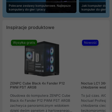
Polecane zestawy komputerowe. Najlepsze
Jaki komputer do 30
komputery do gier i pracy
komputer do gier | 
Inspiracje produktowe
Wysyłka gratis
Nowość
ZENPC Cube Black 4x Fander P12
Noctua LC1 360mm
PWM PST ARGB
chłodzenie wodne 
Obudowa do komputera ZENPC Cube
To już czas. AIO w
Black 4x Fander P12 PWM PST ARGB
Noctua! Profesjon
zachwyca panoramicznym widokiem
chłodzenia cieczą 
dzięki dwóm panelom z hartowanego
bezkompromisowe 