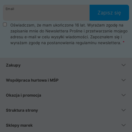
danych osobowych. Dlatego zakup notebooka albo laptopa w
Email
ProLine to czysta przyjemność i pełne bezpieczeństwo.
Zapisz się
Zaopatrzysz się u nas w akcesoria i części komputerowe
takie jak procesory, karty graficzne, płyty główne, pamięci,
Oświadczam, że mam ukończone 16 lat. Wyrażam zgodę na
dyski SSD, M.2 oraz HDD. Nasi pracownicy pomogą Ci wybrać
zapisanie mnie do Newslettera Proline i przetwarzanie mojego
najlepszy zasilacz komputerowy oraz obudowę do komputera.
adresu e-mail w celu wysyłki wiadomości. Zapoznałem się i
Poza komputerami mamy również najlepsze na rynku
wyrażam zgodę na postanowienia
regulaminu newslettera
.
Smartfony takich producentów jak Xiaomi, Apple, Samsung i
Huawei. Jeżeli chcesz, aby Twój komputer pracował cicho,
posiadamy szeroką gamę chłodzenia procesora, oraz ciche
wentylatory. Na koniec mając już to wszystko, możesz
Zakupy
wybrać idealny fotel gamingowy.
Współpraca hurtowa i MŚP
Okazja i promocja
Struktura strony
Sklepy marek