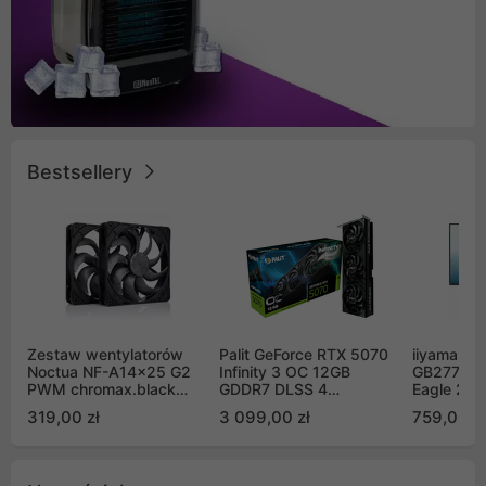
Bestsellery
Zestaw wentylatorów
Palit GeForce RTX 5070
iiyama G-
Noctua NF-A14x25 G2
Infinity 3 OC 12GB
GB2771QS
PWM chromax.black
GDDR7 DLSS 4
Eagle 27"
Sx2-PP Sterrox 140mm
(NE75070S19K9-
200Hz
319,00 zł
3 099,00 zł
759,00 zł
Push Pull (2szt)
GB2050S)