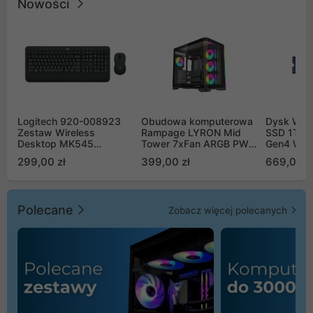
Nowości
Logitech 920-008923
Obudowa komputerowa
Dysk WD 
Zestaw Wireless
Rampage LYRON Mid
SSD 1TB 
Desktop MK545
Tower 7xFan ARGB PWM
Gen4 WD
Advanced
czarna
00CPE0
299,00 zł
399,00 zł
669,00 z
Polecane
Zobacz więcej polecanych