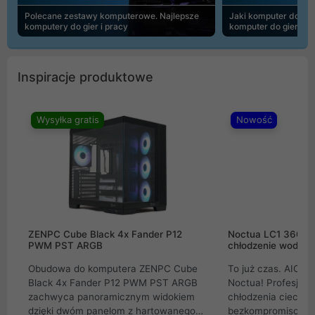
Polecane zestawy komputerowe. Najlepsze
Jaki komputer do 30
komputery do gier i pracy
komputer do gier | 
Inspiracje produktowe
Wysyłka gratis
Nowość
ZENPC Cube Black 4x Fander P12
Noctua LC1 360mm
PWM PST ARGB
chłodzenie wodne 
Obudowa do komputera ZENPC Cube
To już czas. AIO w
Black 4x Fander P12 PWM PST ARGB
Noctua! Profesjon
zachwyca panoramicznym widokiem
chłodzenia cieczą 
dzięki dwóm panelom z hartowanego
bezkompromisowe 