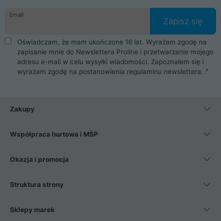
danych osobowych. Dlatego zakup notebooka albo laptopa w
Email
ProLine to czysta przyjemność i pełne bezpieczeństwo.
Zapisz się
Zaopatrzysz się u nas w akcesoria i części komputerowe
takie jak procesory, karty graficzne, płyty główne, pamięci,
Oświadczam, że mam ukończone 16 lat. Wyrażam zgodę na
dyski SSD, M.2 oraz HDD. Nasi pracownicy pomogą Ci wybrać
zapisanie mnie do Newslettera Proline i przetwarzanie mojego
najlepszy zasilacz komputerowy oraz obudowę do komputera.
adresu e-mail w celu wysyłki wiadomości. Zapoznałem się i
Poza komputerami mamy również najlepsze na rynku
wyrażam zgodę na postanowienia
regulaminu newslettera
.
Smartfony takich producentów jak Xiaomi, Apple, Samsung i
Huawei. Jeżeli chcesz, aby Twój komputer pracował cicho,
posiadamy szeroką gamę chłodzenia procesora, oraz ciche
wentylatory. Na koniec mając już to wszystko, możesz
Zakupy
wybrać idealny fotel gamingowy.
Współpraca hurtowa i MŚP
Okazja i promocja
Struktura strony
Sklepy marek