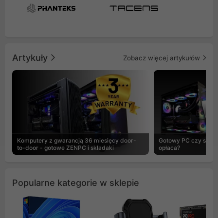
Artykuły
Zobacz więcej artykułów
Komputery z gwarancją 36 miesięcy door-
Gotowy PC czy skład
to-door - gotowe ZENPC i składaki
opłaca?
Popularne kategorie w sklepie