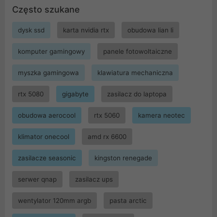
Często szukane
dysk ssd
karta nvidia rtx
obudowa lian li
komputer gamingowy
panele fotowoltaiczne
myszka gamingowa
klawiatura mechaniczna
rtx 5080
gigabyte
zasilacz do laptopa
obudowa aerocool
rtx 5060
kamera neotec
klimator onecool
amd rx 6600
zasilacze seasonic
kingston renegade
serwer qnap
zasilacz ups
wentylator 120mm argb
pasta arctic