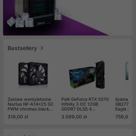
Bestsellery
Zestaw wentylatorów
Palit GeForce RTX 5070
iiyama G-
Noctua NF-A14x25 G2
Infinity 3 OC 12GB
GB2771QS
PWM chromax.black
GDDR7 DLSS 4
Eagle 27"
Sx2-PP Sterrox 140mm
(NE75070S19K9-
200Hz
319,00 zł
3 099,00 zł
759,00 zł
Push Pull (2szt)
GB2050S)