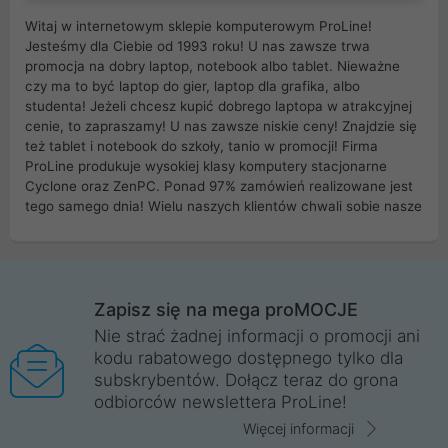
Witaj w internetowym sklepie komputerowym ProLine!
Jesteśmy dla Ciebie od 1993 roku! U nas zawsze trwa
promocja na dobry laptop, notebook albo tablet. Nieważne
czy ma to być laptop do gier, laptop dla grafika, albo
studenta! Jeżeli chcesz kupić dobrego laptopa w atrakcyjnej
cenie, to zapraszamy! U nas zawsze niskie ceny! Znajdzie się
też tablet i notebook do szkoły, tanio w promocji! Firma
ProLine produkuje wysokiej klasy komputery stacjonarne
Cyclone oraz ZenPC. Ponad 97% zamówień realizowane jest
tego samego dnia! Wielu naszych klientów chwali sobie nasze
myszki dla graczy i klawiatury mechaniczne. Posiadamy sieć
sklepów komputerowych na terenie kraju. W większości z
nich możesz odebrać zamówienie bez kosztów transportu.
Posiadamy sklep komputerowy w miastach takich jak
Wrocław, Poznań, Legnica, Katowice, Gliwice, Kalisz, Bytom,
Zapisz się na mega proMOCJE
Trzebnica, Opole. Szybka i profesjonalna obsługa!
Nie strać żadnej informacji o promocji ani
kodu rabatowego dostępnego tylko dla
ProLine to polska firma ze 100% polskim kapitałem. Działamy
subskrybentów. Dołącz teraz do grona
legalnie i płacimy podatki w naszym kraju! Posiadamy siedzibę
odbiorców newslettera ProLine!
główną w Mirkowie oraz salony na terenie kraju. Cała
komunikacja ze sklepem komputerowym ProLine jest
Więcej informacji
szyfrowana za pomocą technologii SSL. Nie sprzedajemy