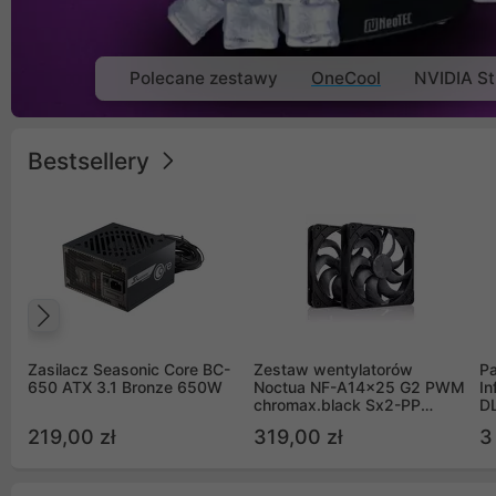
Polecane zestawy
OneCool
NVIDIA St
Bestsellery
Poprzedni
Zasilacz Seasonic Core BC-
Zestaw wentylatorów
Pa
650 ATX 3.1 Bronze 650W
Noctua NF-A14x25 G2 PWM
In
chromax.black Sx2-PP
D
Sterrox 140mm Push Pull
G
219,00 zł
319,00 zł
3
(2szt)