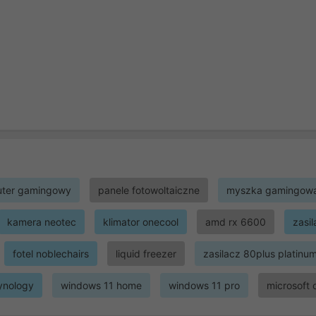
ter gamingowy
panele fotowoltaiczne
myszka gamingow
kamera neotec
klimator onecool
amd rx 6600
zasi
fotel noblechairs
liquid freezer
zasilacz 80plus platinu
ynology
windows 11 home
windows 11 pro
microsoft 