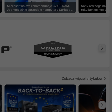
Microsoft usuwa rekomendacje 32 GB RAM.
Sony ostrzega na pu
Jednocześnie sprzedaje komputery Surface z
roku koniec nowych g
8 GB
Na
Zobacz więcej artykułów
Na