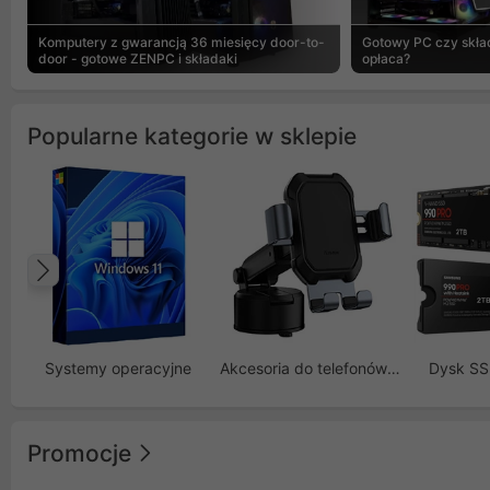
Komputery z gwarancją 36 miesięcy door-to-
Gotowy PC czy skład
door - gotowe ZENPC i składaki
opłaca?
Popularne kategorie w sklepie
Poprzedni
Systemy operacyjne
Akcesoria do telefonów GSM
Dysk S
Promocje