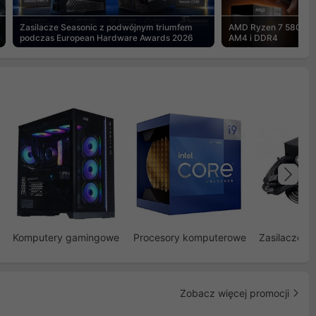
Zasilacze Seasonic z podwójnym triumfem
AMD Ryzen 7 5800X3
podczas European Hardware Awards 2026
AM4 i DDR4
Na
Komputery gamingowe
Procesory komputerowe
Zasilacze d
Zobacz więcej promocji