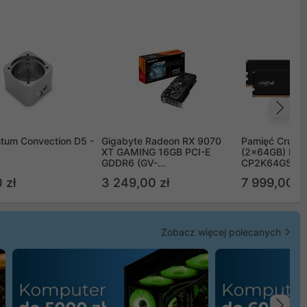
Na
tum Convection D5 -
Gigabyte Radeon RX 9070
Pamięć Crucia
XT GAMING 16GB PCI-E
(2x64GB) DD
GDDR6 (GV-
CP2K64G56C
R9070XTGAMING-16GD)
 zł
3 249,00 zł
7 999,00 zł
Zobacz więcej polecanych