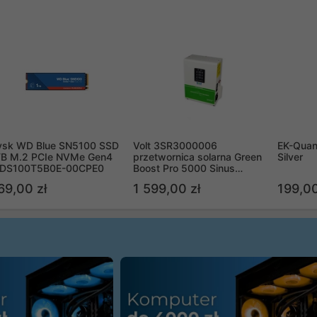
ysk WD Blue SN5100 SSD
Volt 3SR3000006
EK-Quan
TB M.2 PCIe NVMe Gen4
przetwornica solarna Green
Silver
DS100T5B0E-00CPE0
Boost Pro 5000 Sinus
Bypass
69,00 zł
1 599,00 zł
199,00