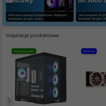
Poprzedni
Polecane zestawy komputerowe. Najlepsze
Jaki komputer do 30
komputery do gier i pracy
komputer do gier | 
Inspiracje produktowe
Wysyłka gratis
Nowość
Poprzedni