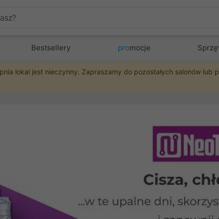
Bestsellery
pro
mocje
Sprzę
pnia lokal jest nieczynny. Zapraszamy do pozostałych salonów lub