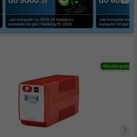
Na
Jaki komputer do 5000 zł? Najlepszy
Jaki komputer do 600
komputer do gier | Ranking PC 2026
komputer do gier | R
Wysyłka gratis
Na