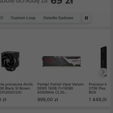
PC
Custom Loop
Osiedle Sadowe
Na
ie procesora Arctic
Pamięć Patriot Viper Venom
Procesor Intel 
36 Black SI Brown
DDR5 16GB (1x16GB)
270K Plus 5.
OCPU00012A)
6000MHz CL30
BOX
PVV516G60C30
 zł
999,00 zł
1 449,00 z