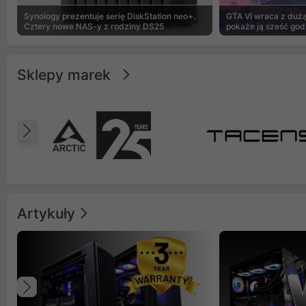
Synology prezentuje serię DiskStation neo+.
GTA VI wraca z dużą 
Cztery nowe NAS-y z rodziny DS25
pokaże ją sześć god
Sklepy marek
Poprzedni
Artykuły
Poprzedni