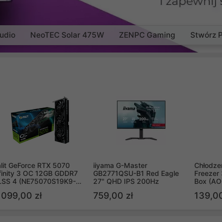
udio
NeoTEC Solar 475W
ZENPC Gaming
Stwórz 
lit GeForce RTX 5070
iiyama G-Master
Chłodzen
finity 3 OC 12GB GDDR7
GB2771QSU-B1 Red Eagle
Freezer 
LSS 4 (NE75070S19K9-
27" QHD IPS 200Hz
Box (A
B2050S)
 099,00 zł
759,00 zł
139,00