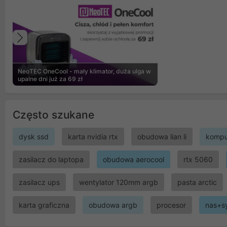
Poprzedni
NeoTEC OneCool - mały klimator, duża ulga w
upalne dni już za 69 zł
Często szukane
dysk ssd
karta nvidia rtx
obudowa lian li
kompu
zasilacz do laptopa
obudowa aerocool
rtx 5060
zasilacz ups
wentylator 120mm argb
pasta arctic
karta graficzna
obudowa argb
procesor
nas+s