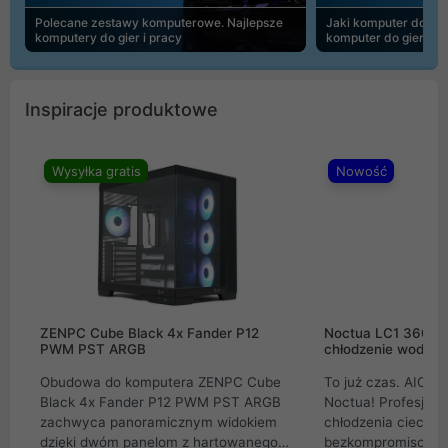
Polecane zestawy komputerowe. Najlepsze
Jaki komputer do 30
komputery do gier i pracy
komputer do gier | 
Inspiracje produktowe
Wysyłka gratis
Nowość
ZENPC Cube Black 4x Fander P12
Noctua LC1 360mm
PWM PST ARGB
chłodzenie wodne 
Obudowa do komputera ZENPC Cube
To już czas. AIO w
Black 4x Fander P12 PWM PST ARGB
Noctua! Profesjon
zachwyca panoramicznym widokiem
chłodzenia cieczą 
dzięki dwóm panelom z hartowanego
bezkompromisowe 