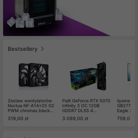
Bestsellery
Zestaw wentylatorów
Palit GeForce RTX 5070
iiyama G-
Noctua NF-A14x25 G2
Infinity 3 OC 12GB
GB2771QS
PWM chromax.black
GDDR7 DLSS 4
Eagle 27"
Sx2-PP Sterrox 140mm
(NE75070S19K9-
200Hz
319,00 zł
3 099,00 zł
759,00 zł
Push Pull (2szt)
GB2050S)