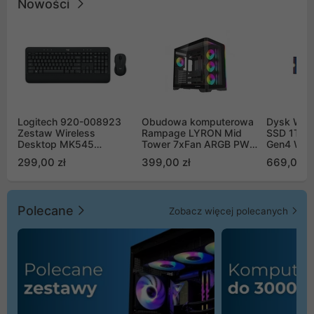
Nowości
Logitech 920-008923
Obudowa komputerowa
Dysk WD 
Zestaw Wireless
Rampage LYRON Mid
SSD 1TB 
Desktop MK545
Tower 7xFan ARGB PWM
Gen4 WD
Advanced
czarna
00CPE0
299,00 zł
399,00 zł
669,00 z
Polecane
Zobacz więcej polecanych