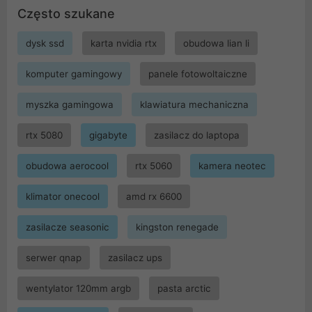
Często szukane
dysk ssd
karta nvidia rtx
obudowa lian li
komputer gamingowy
panele fotowoltaiczne
myszka gamingowa
klawiatura mechaniczna
rtx 5080
gigabyte
zasilacz do laptopa
obudowa aerocool
rtx 5060
kamera neotec
klimator onecool
amd rx 6600
zasilacze seasonic
kingston renegade
serwer qnap
zasilacz ups
wentylator 120mm argb
pasta arctic