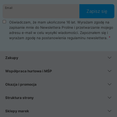
danych osobowych. Dlatego zakup notebooka albo laptopa w
Email
ProLine to czysta przyjemność i pełne bezpieczeństwo.
Zapisz się
Zaopatrzysz się u nas w akcesoria i części komputerowe
takie jak procesory, karty graficzne, płyty główne, pamięci,
Oświadczam, że mam ukończone 16 lat. Wyrażam zgodę na
dyski SSD, M.2 oraz HDD. Nasi pracownicy pomogą Ci wybrać
zapisanie mnie do Newslettera Proline i przetwarzanie mojego
najlepszy zasilacz komputerowy oraz obudowę do komputera.
adresu e-mail w celu wysyłki wiadomości. Zapoznałem się i
Poza komputerami mamy również najlepsze na rynku
wyrażam zgodę na postanowienia
regulaminu newslettera
.
Smartfony takich producentów jak Xiaomi, Apple, Samsung i
Huawei. Jeżeli chcesz, aby Twój komputer pracował cicho,
posiadamy szeroką gamę chłodzenia procesora, oraz ciche
wentylatory. Na koniec mając już to wszystko, możesz
Zakupy
wybrać idealny fotel gamingowy.
Współpraca hurtowa i MŚP
Okazja i promocja
Struktura strony
Sklepy marek