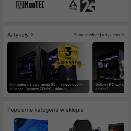
Artykuły
Zobacz więcej artykułów
Komputery z gwarancją 36 miesięcy door-
Gotowy PC czy skład
to-door - gotowe ZENPC i składaki
opłaca?
Popularne kategorie w sklepie