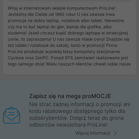
Witaj w internetowym sklepie komputerowym ProLine!
Jesteśmy dla Ciebie od 1993 roku! U nas zawsze trwa
promocja na dobry laptop, notebook albo tablet. Nieważne
czy ma to być laptop do gier, laptop dla grafika, albo
studenta! Jeżeli chcesz kupić dobrego laptopa w atrakcyjnej
cenie, to zapraszamy! U nas zawsze niskie ceny! Znajdzie się
też tablet i notebook do szkoły, tanio w promocji! Firma
ProLine produkuje wysokiej klasy komputery stacjonarne
Cyclone oraz ZenPC. Ponad 97% zamówień realizowane jest
tego samego dnia! Wielu naszych klientów chwali sobie nasze
myszki dla graczy i klawiatury mechaniczne. Posiadamy sieć
sklepów komputerowych na terenie kraju. W większości z
nich możesz odebrać zamówienie bez kosztów transportu.
Posiadamy sklep komputerowy w miastach takich jak
Wrocław, Poznań, Legnica, Katowice, Gliwice, Kalisz, Bytom,
Zapisz się na mega proMOCJE
Trzebnica, Opole. Szybka i profesjonalna obsługa!
Nie strać żadnej informacji o promocji ani
kodu rabatowego dostępnego tylko dla
ProLine to polska firma ze 100% polskim kapitałem. Działamy
subskrybentów. Dołącz teraz do grona
legalnie i płacimy podatki w naszym kraju! Posiadamy siedzibę
odbiorców newslettera ProLine!
główną w Mirkowie oraz salony na terenie kraju. Cała
komunikacja ze sklepem komputerowym ProLine jest
Więcej informacji
szyfrowana za pomocą technologii SSL. Nie sprzedajemy