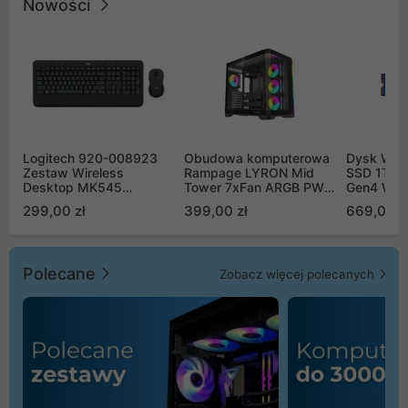
Nowości
Logitech 920-008923
Obudowa komputerowa
Dysk WD 
Zestaw Wireless
Rampage LYRON Mid
SSD 1TB 
Desktop MK545
Tower 7xFan ARGB PWM
Gen4 WD
Advanced
czarna
00CPE0
299,00 zł
399,00 zł
669,00 z
Polecane
Zobacz więcej polecanych