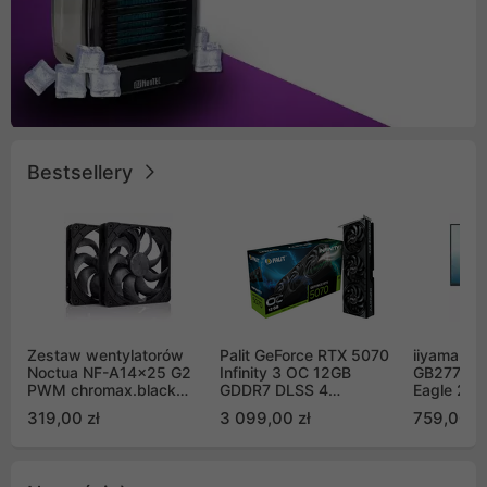
Bestsellery
Zestaw wentylatorów
Palit GeForce RTX 5070
iiyama G-
Noctua NF-A14x25 G2
Infinity 3 OC 12GB
GB2771QS
PWM chromax.black
GDDR7 DLSS 4
Eagle 27"
Sx2-PP Sterrox 140mm
(NE75070S19K9-
200Hz
319,00 zł
3 099,00 zł
759,00 zł
Push Pull (2szt)
GB2050S)