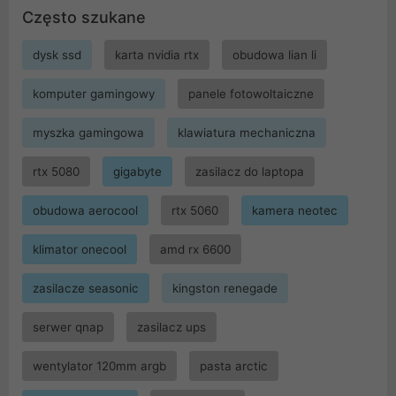
Często szukane
dysk ssd
karta nvidia rtx
obudowa lian li
komputer gamingowy
panele fotowoltaiczne
myszka gamingowa
klawiatura mechaniczna
rtx 5080
gigabyte
zasilacz do laptopa
obudowa aerocool
rtx 5060
kamera neotec
klimator onecool
amd rx 6600
zasilacze seasonic
kingston renegade
serwer qnap
zasilacz ups
wentylator 120mm argb
pasta arctic