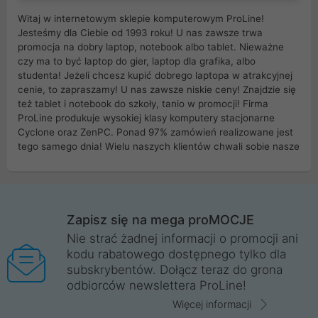
Witaj w internetowym sklepie komputerowym ProLine!
Jesteśmy dla Ciebie od 1993 roku! U nas zawsze trwa
promocja na dobry laptop, notebook albo tablet. Nieważne
czy ma to być laptop do gier, laptop dla grafika, albo
studenta! Jeżeli chcesz kupić dobrego laptopa w atrakcyjnej
cenie, to zapraszamy! U nas zawsze niskie ceny! Znajdzie się
też tablet i notebook do szkoły, tanio w promocji! Firma
ProLine produkuje wysokiej klasy komputery stacjonarne
Cyclone oraz ZenPC. Ponad 97% zamówień realizowane jest
tego samego dnia! Wielu naszych klientów chwali sobie nasze
myszki dla graczy i klawiatury mechaniczne. Posiadamy sieć
sklepów komputerowych na terenie kraju. W większości z
nich możesz odebrać zamówienie bez kosztów transportu.
Posiadamy sklep komputerowy w miastach takich jak
Wrocław, Poznań, Legnica, Katowice, Gliwice, Kalisz, Bytom,
Zapisz się na mega proMOCJE
Trzebnica, Opole. Szybka i profesjonalna obsługa!
Nie strać żadnej informacji o promocji ani
kodu rabatowego dostępnego tylko dla
ProLine to polska firma ze 100% polskim kapitałem. Działamy
subskrybentów. Dołącz teraz do grona
legalnie i płacimy podatki w naszym kraju! Posiadamy siedzibę
odbiorców newslettera ProLine!
główną w Mirkowie oraz salony na terenie kraju. Cała
komunikacja ze sklepem komputerowym ProLine jest
Więcej informacji
szyfrowana za pomocą technologii SSL. Nie sprzedajemy