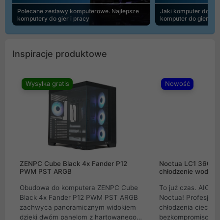
Polecane zestawy komputerowe. Najlepsze
Jaki komputer do 30
komputery do gier i pracy
komputer do gier | 
Inspiracje produktowe
Wysyłka gratis
Nowość
ZENPC Cube Black 4x Fander P12
Noctua LC1 360mm
PWM PST ARGB
chłodzenie wodne 
Obudowa do komputera ZENPC Cube
To już czas. AIO w
Black 4x Fander P12 PWM PST ARGB
Noctua! Profesjon
zachwyca panoramicznym widokiem
chłodzenia cieczą 
dzięki dwóm panelom z hartowanego
bezkompromisowe 