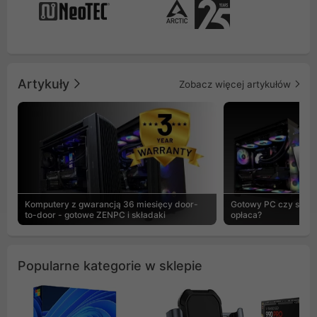
Artykuły
Zobacz więcej artykułów
Komputery z gwarancją 36 miesięcy door-
Gotowy PC czy skład
to-door - gotowe ZENPC i składaki
opłaca?
Popularne kategorie w sklepie