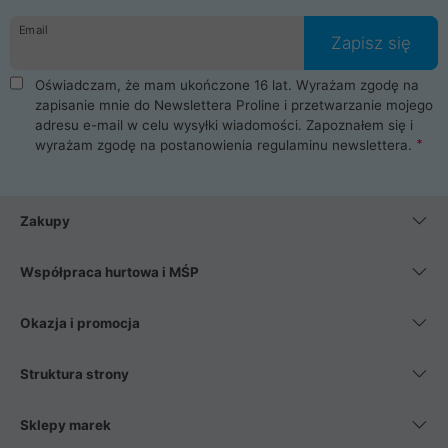
danych osobowych. Dlatego zakup notebooka albo laptopa w
Email
ProLine to czysta przyjemność i pełne bezpieczeństwo.
Zapisz się
Zaopatrzysz się u nas w akcesoria i części komputerowe
takie jak procesory, karty graficzne, płyty główne, pamięci,
Oświadczam, że mam ukończone 16 lat. Wyrażam zgodę na
dyski SSD, M.2 oraz HDD. Nasi pracownicy pomogą Ci wybrać
zapisanie mnie do Newslettera Proline i przetwarzanie mojego
najlepszy zasilacz komputerowy oraz obudowę do komputera.
adresu e-mail w celu wysyłki wiadomości. Zapoznałem się i
Poza komputerami mamy również najlepsze na rynku
wyrażam zgodę na postanowienia
regulaminu newslettera
.
Smartfony takich producentów jak Xiaomi, Apple, Samsung i
Huawei. Jeżeli chcesz, aby Twój komputer pracował cicho,
posiadamy szeroką gamę chłodzenia procesora, oraz ciche
wentylatory. Na koniec mając już to wszystko, możesz
Zakupy
wybrać idealny fotel gamingowy.
Współpraca hurtowa i MŚP
Okazja i promocja
Struktura strony
Sklepy marek