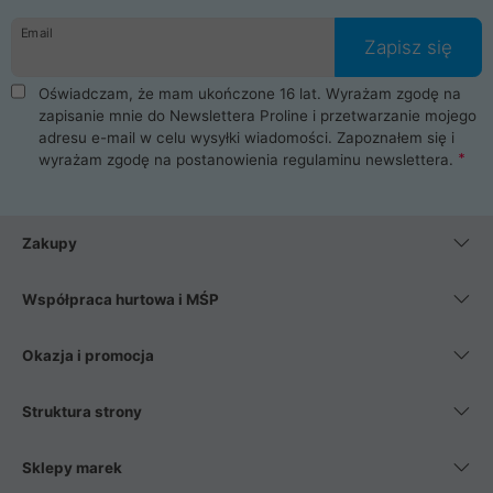
danych osobowych. Dlatego zakup notebooka albo laptopa w
Email
ProLine to czysta przyjemność i pełne bezpieczeństwo.
Zapisz się
Zaopatrzysz się u nas w akcesoria i części komputerowe
takie jak procesory, karty graficzne, płyty główne, pamięci,
Oświadczam, że mam ukończone 16 lat. Wyrażam zgodę na
dyski SSD, M.2 oraz HDD. Nasi pracownicy pomogą Ci wybrać
zapisanie mnie do Newslettera Proline i przetwarzanie mojego
najlepszy zasilacz komputerowy oraz obudowę do komputera.
adresu e-mail w celu wysyłki wiadomości. Zapoznałem się i
Poza komputerami mamy również najlepsze na rynku
wyrażam zgodę na postanowienia
regulaminu newslettera
.
Smartfony takich producentów jak Xiaomi, Apple, Samsung i
Huawei. Jeżeli chcesz, aby Twój komputer pracował cicho,
posiadamy szeroką gamę chłodzenia procesora, oraz ciche
wentylatory. Na koniec mając już to wszystko, możesz
Zakupy
wybrać idealny fotel gamingowy.
Współpraca hurtowa i MŚP
Okazja i promocja
Struktura strony
Sklepy marek