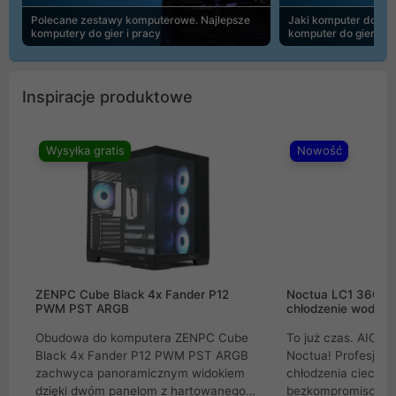
Polecane zestawy komputerowe. Najlepsze
Jaki komputer do 30
komputery do gier i pracy
komputer do gier | 
Inspiracje produktowe
Wysyłka gratis
Nowość
ZENPC Cube Black 4x Fander P12
Noctua LC1 360mm
PWM PST ARGB
chłodzenie wodne 
Obudowa do komputera ZENPC Cube
To już czas. AIO w
Black 4x Fander P12 PWM PST ARGB
Noctua! Profesjon
zachwyca panoramicznym widokiem
chłodzenia cieczą 
dzięki dwóm panelom z hartowanego
bezkompromisowe 