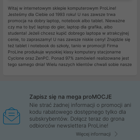
Witaj w internetowym sklepie komputerowym ProLine!
Jesteśmy dla Ciebie od 1993 roku! U nas zawsze trwa
promocja na dobry laptop, notebook albo tablet. Nieważne
czy ma to być laptop do gier, laptop dla grafika, albo
studenta! Jeżeli chcesz kupić dobrego laptopa w atrakcyjnej
cenie, to zapraszamy! U nas zawsze niskie ceny! Znajdzie się
też tablet i notebook do szkoły, tanio w promocji! Firma
ProLine produkuje wysokiej klasy komputery stacjonarne
Cyclone oraz ZenPC. Ponad 97% zamówień realizowane jest
tego samego dnia! Wielu naszych klientów chwali sobie nasze
myszki dla graczy i klawiatury mechaniczne. Posiadamy sieć
sklepów komputerowych na terenie kraju. W większości z
nich możesz odebrać zamówienie bez kosztów transportu.
Posiadamy sklep komputerowy w miastach takich jak
Wrocław, Poznań, Legnica, Katowice, Gliwice, Kalisz, Bytom,
Zapisz się na mega proMOCJE
Trzebnica, Opole. Szybka i profesjonalna obsługa!
Nie strać żadnej informacji o promocji ani
kodu rabatowego dostępnego tylko dla
ProLine to polska firma ze 100% polskim kapitałem. Działamy
subskrybentów. Dołącz teraz do grona
legalnie i płacimy podatki w naszym kraju! Posiadamy siedzibę
odbiorców newslettera ProLine!
główną w Mirkowie oraz salony na terenie kraju. Cała
komunikacja ze sklepem komputerowym ProLine jest
Więcej informacji
szyfrowana za pomocą technologii SSL. Nie sprzedajemy