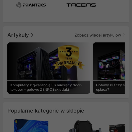
Artykuły
Zobacz więcej artykułów
Komputery z gwarancją 36 miesięcy door-
Gotowy PC czy skład
to-door - gotowe ZENPC i składaki
opłaca?
Popularne kategorie w sklepie