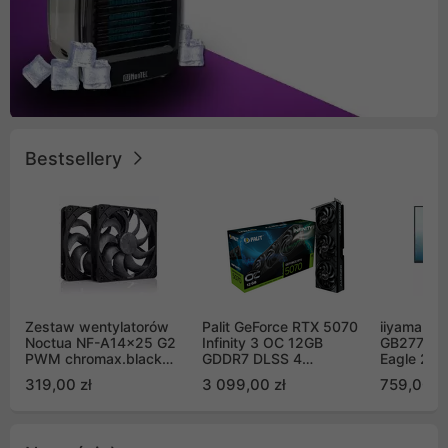
Bestsellery
Zestaw wentylatorów
Palit GeForce RTX 5070
iiyama G-
Noctua NF-A14x25 G2
Infinity 3 OC 12GB
GB2771QS
PWM chromax.black
GDDR7 DLSS 4
Eagle 27"
Sx2-PP Sterrox 140mm
(NE75070S19K9-
200Hz
319,00 zł
3 099,00 zł
759,00 zł
Push Pull (2szt)
GB2050S)