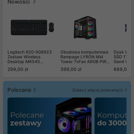
Nowości
Logitech 920-008923
Obudowa komputerowa
Dysk WD 
Zestaw Wireless
Rampage LYRON Mid
SSD 1TB 
Desktop MK545
Tower 7xFan ARGB PWM
Gen4 WD
Advanced
czarna
00CPE0
299,00 zł
399,00 zł
669,00 z
Polecane
Zobacz więcej polecanych