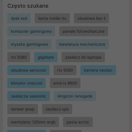
Często szukane
dysk ssd
karta nvidia rtx
obudowa lian li
komputer gamingowy
panele fotowoltaiczne
myszka gamingowa
klawiatura mechaniczna
rtx 5080
gigabyte
zasilacz do laptopa
obudowa aerocool
rtx 5060
kamera neotec
klimator onecool
amd rx 6600
zasilacze seasonic
kingston renegade
serwer qnap
zasilacz ups
wentylator 120mm argb
pasta arctic