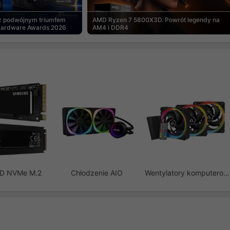
 z podwójnym triumfem
AMD Ryzen 7 5800X3D. Powrót legendy na
Hardware Awards 2026
AM4 i DDR4
SD NVMe M.2
Chłodzenie AIO
Wentylatory komputerowe