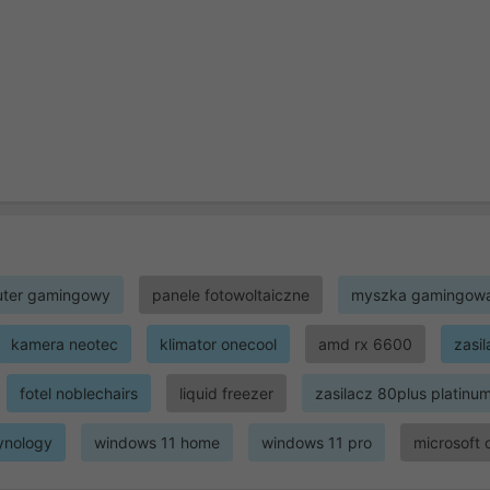
ter gamingowy
panele fotowoltaiczne
myszka gamingow
kamera neotec
klimator onecool
amd rx 6600
zasi
fotel noblechairs
liquid freezer
zasilacz 80plus platinu
ynology
windows 11 home
windows 11 pro
microsoft 