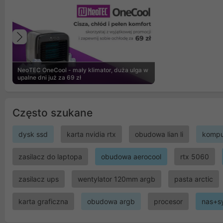
Poprzedni
NeoTEC OneCool - mały klimator, duża ulga w
upalne dni już za 69 zł
Często szukane
dysk ssd
karta nvidia rtx
obudowa lian li
kompu
zasilacz do laptopa
obudowa aerocool
rtx 5060
zasilacz ups
wentylator 120mm argb
pasta arctic
karta graficzna
obudowa argb
procesor
nas+s