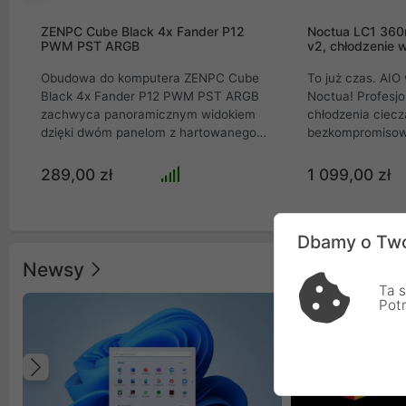
ZENPC Cube Black 4x Fander P12
Noctua LC1 36
PWM PST ARGB
v2, chłodzenie 
Obudowa do komputera ZENPC Cube
To już czas. AI
Black 4x Fander P12 PWM PST ARGB
Noctua! Profesj
zachwyca panoramicznym widokiem
chłodzenia ciec
dzięki dwóm panelom z hartowanego
bezkompromisow
szkła. Zapewnia fenomenalny przepływ
all-in-one, stwo
powietrza z 3 wentylatorami Reverse i
ekstremalnie wy
289,00 zł
1 099,00 zł
panelami mesh. Wyposażona w port
roboczych i kom
USB-C, mieści GPU do 410 mm i
gamingowych. W
chłodzenie AIO 360 mm. Idealny wybór
imponujący radi
Dbamy o Two
dla entuzjastów szukających
oraz trzy flagow
bezkompromisowego stylu i
generacji, urząd
Newsy
wydajności.
niespotykaną kul
Ta s
efektywność odp
Pot
Innowacyjny sys
dźwięków pompy 
jeden z najcich
rynku, idealnie 
Poprzedni
absolutnym spok