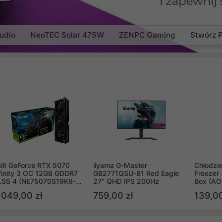
udio
NeoTEC Solar 475W
ZENPC Gaming
Stwórz 
lit GeForce RTX 5070
iiyama G-Master
Chłodzen
finity 3 OC 12GB GDDR7
GB2771QSU-B1 Red Eagle
Freezer 
LSS 4 (NE75070S19K9-
27" QHD IPS 200Hz
Box (A
B2050S)
 049,00 zł
759,00 zł
139,00