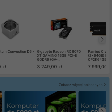
Na
tum Convection D5 -
Gigabyte Radeon RX 9070
Pamięć Crucia
XT GAMING 16GB PCI-E
(2x64GB) DD
GDDR6 (GV-
CP2K64G56C
R9070XTGAMING-16GD)
 zł
3 249,00 zł
7 999,00 zł
Zobacz więcej polecanych