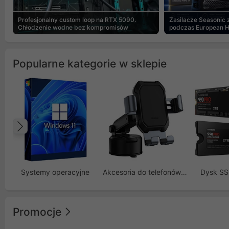
Profesjonalny custom loop na RTX 5090.
Zasilacze Seasonic
Chłodzenie wodne bez kompromisów
podczas European 
Popularne kategorie w sklepie
Poprzedni
Systemy operacyjne
Akcesoria do telefonów GSM
Dysk S
Promocje