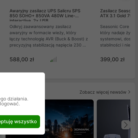
Awaryjny zasilacz UPS Salicru SPS
Zasilacz Seasoni
850 SOHO+ 850VA 480W Line-
ATX 3.1 Gold 750
interactive, 2x USB
Odkryj zaawansowany zasilacz
Seasonic Core GX-7
awaryjny w formacie wieży, który
który nadaje życi
łączy technologię AVR (Buck & Boost) z
systemowi, dostar
precyzyjną stabilizacją napięcia 230 V i
stabilności i niez
szerokim marginesem 162-290 V.
sobie moc, która pł
Urządzenie automatycznie wykrywa
nieskończone źródł
588,00 zł
399,00 zł
częstotliwość 50/60 Hz, a wbudowany
napędzając Twoją k
wyświetlacz LCD oraz port USB
perfekcją i ciszą. 
umożliwiają łatwy monitoring
PLUS Gold, pełną m
parametrów. Idealne rozwiązanie dla
zaawansowanym c
instalacji domowych i profesjonalnych,
OptiSink, GX-750-V2
Zobacz więcej newsów
gwarantujące niezawodne
mocy wydajny, cichy i bezpieczny. Dla
go działania.
zabezpieczenie i szybki czas ładowania
graczy i profesjona
alogować.
akumulatora.
szukają doskonało
swojego sprzętu.
ptuję wszystko
Na