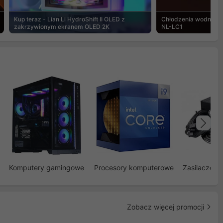
Kup teraz - Lian Li HydroShift II OLED z
Chłodzenia wodne Noc
zakrzywionym ekranem OLED 2K
NL-LC1
Na
Komputery gamingowe
Procesory komputerowe
Zasilacze d
Zobacz więcej promocji