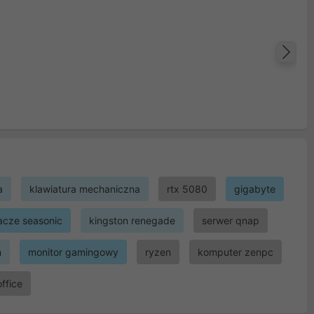
Na
a
klawiatura mechaniczna
rtx 5080
gigabyte
lacze seasonic
kingston renegade
serwer qnap
m
monitor gamingowy
ryzen
komputer zenpc
office