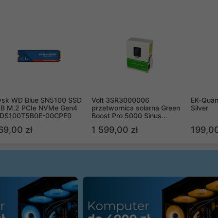
ysk WD Blue SN5100 SSD
Volt 3SR3000006
EK-Quan
TB M.2 PCIe NVMe Gen4
przetwornica solarna Green
Silver
DS100T5B0E-00CPE0
Boost Pro 5000 Sinus
Bypass
69,00 zł
1 599,00 zł
199,00