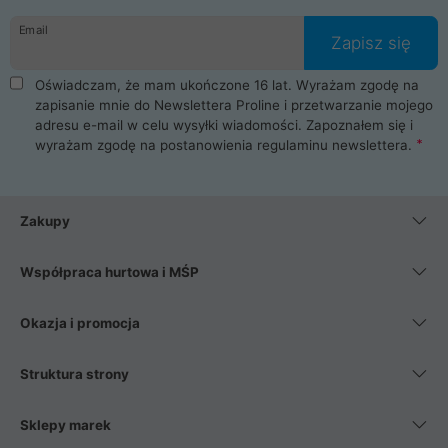
danych osobowych. Dlatego zakup notebooka albo laptopa w
Email
ProLine to czysta przyjemność i pełne bezpieczeństwo.
Zapisz się
Zaopatrzysz się u nas w akcesoria i części komputerowe
takie jak procesory, karty graficzne, płyty główne, pamięci,
Oświadczam, że mam ukończone 16 lat. Wyrażam zgodę na
dyski SSD, M.2 oraz HDD. Nasi pracownicy pomogą Ci wybrać
zapisanie mnie do Newslettera Proline i przetwarzanie mojego
najlepszy zasilacz komputerowy oraz obudowę do komputera.
adresu e-mail w celu wysyłki wiadomości. Zapoznałem się i
Poza komputerami mamy również najlepsze na rynku
wyrażam zgodę na postanowienia
regulaminu newslettera
.
Smartfony takich producentów jak Xiaomi, Apple, Samsung i
Huawei. Jeżeli chcesz, aby Twój komputer pracował cicho,
posiadamy szeroką gamę chłodzenia procesora, oraz ciche
wentylatory. Na koniec mając już to wszystko, możesz
Zakupy
wybrać idealny fotel gamingowy.
Współpraca hurtowa i MŚP
Okazja i promocja
Struktura strony
Sklepy marek