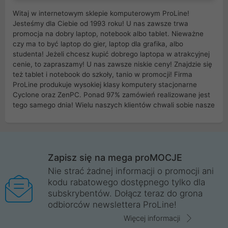
Witaj w internetowym sklepie komputerowym ProLine!
Jesteśmy dla Ciebie od 1993 roku! U nas zawsze trwa
promocja na dobry laptop, notebook albo tablet. Nieważne
czy ma to być laptop do gier, laptop dla grafika, albo
studenta! Jeżeli chcesz kupić dobrego laptopa w atrakcyjnej
cenie, to zapraszamy! U nas zawsze niskie ceny! Znajdzie się
też tablet i notebook do szkoły, tanio w promocji! Firma
ProLine produkuje wysokiej klasy komputery stacjonarne
Cyclone oraz ZenPC. Ponad 97% zamówień realizowane jest
tego samego dnia! Wielu naszych klientów chwali sobie nasze
myszki dla graczy i klawiatury mechaniczne. Posiadamy sieć
sklepów komputerowych na terenie kraju. W większości z
nich możesz odebrać zamówienie bez kosztów transportu.
Posiadamy sklep komputerowy w miastach takich jak
Wrocław, Poznań, Legnica, Katowice, Gliwice, Kalisz, Bytom,
Zapisz się na mega proMOCJE
Trzebnica, Opole. Szybka i profesjonalna obsługa!
Nie strać żadnej informacji o promocji ani
kodu rabatowego dostępnego tylko dla
ProLine to polska firma ze 100% polskim kapitałem. Działamy
subskrybentów. Dołącz teraz do grona
legalnie i płacimy podatki w naszym kraju! Posiadamy siedzibę
odbiorców newslettera ProLine!
główną w Mirkowie oraz salony na terenie kraju. Cała
komunikacja ze sklepem komputerowym ProLine jest
Więcej informacji
szyfrowana za pomocą technologii SSL. Nie sprzedajemy