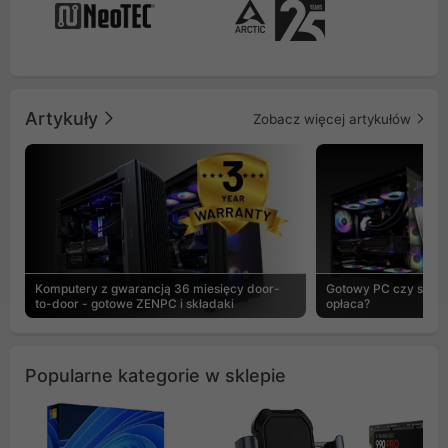
Artykuły
Zobacz więcej artykułów
Komputery z gwarancją 36 miesięcy door-
Gotowy PC czy skład
to-door - gotowe ZENPC i składaki
opłaca?
Popularne kategorie w sklepie