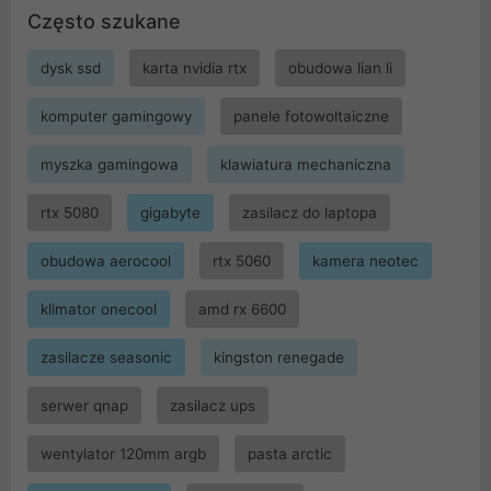
Często szukane
dysk ssd
karta nvidia rtx
obudowa lian li
komputer gamingowy
panele fotowoltaiczne
myszka gamingowa
klawiatura mechaniczna
rtx 5080
gigabyte
zasilacz do laptopa
obudowa aerocool
rtx 5060
kamera neotec
klimator onecool
amd rx 6600
zasilacze seasonic
kingston renegade
serwer qnap
zasilacz ups
wentylator 120mm argb
pasta arctic