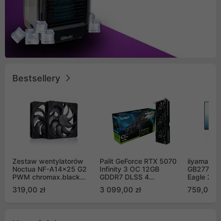
Bestsellery
Zestaw wentylatorów
Palit GeForce RTX 5070
iiyama G-
Noctua NF-A14x25 G2
Infinity 3 OC 12GB
GB2771QS
PWM chromax.black
GDDR7 DLSS 4
Eagle 27"
Sx2-PP Sterrox 140mm
(NE75070S19K9-
200Hz
319,00 zł
3 099,00 zł
759,00 zł
Push Pull (2szt)
GB2050S)