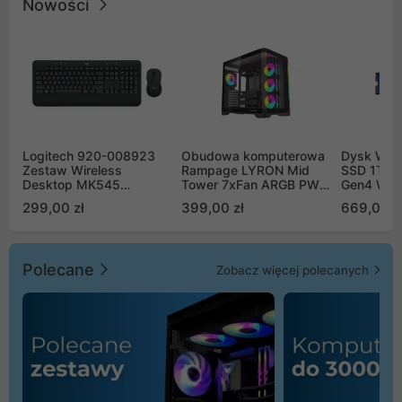
Nowości
Logitech 920-008923
Obudowa komputerowa
Dysk WD 
Zestaw Wireless
Rampage LYRON Mid
SSD 1TB 
Desktop MK545
Tower 7xFan ARGB PWM
Gen4 WD
Advanced
czarna
00CPE0
299,00 zł
399,00 zł
669,00 z
Polecane
Zobacz więcej polecanych