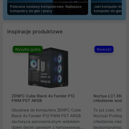
Polecane zestawy komputerowe. Najlepsze
Jaki komputer do 30
komputery do gier i pracy
komputer do gier | 
Inspiracje produktowe
Wysyłka gratis
Nowość
ZENPC Cube Black 4x Fander P12
Noctua LC1 360mm
PWM PST ARGB
chłodzenie wodne 
Obudowa do komputera ZENPC Cube
To już czas. AIO w
Black 4x Fander P12 PWM PST ARGB
Noctua! Profesjon
zachwyca panoramicznym widokiem
chłodzenia cieczą 
dzięki dwóm panelom z hartowanego
bezkompromisowe 