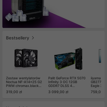
Bestsellery
Zestaw wentylatorów
Palit GeForce RTX 5070
iiyama G-
Noctua NF-A14x25 G2
Infinity 3 OC 12GB
GB2771QS
PWM chromax.black
GDDR7 DLSS 4
Eagle 27"
Sx2-PP Sterrox 140mm
(NE75070S19K9-
200Hz
319,00 zł
3 099,00 zł
759,00 zł
Push Pull (2szt)
GB2050S)