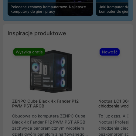
Polecane zestawy komputerowe. Najlepsze
Jaki komputer do 30
komputery do gier i pracy
komputer do gier | 
Inspiracje produktowe
Wysyłka gratis
Nowość
ZENPC Cube Black 4x Fander P12
Noctua LC1 360mm
PWM PST ARGB
chłodzenie wodne 
Obudowa do komputera ZENPC Cube
To już czas. AIO w
Black 4x Fander P12 PWM PST ARGB
Noctua! Profesjon
zachwyca panoramicznym widokiem
chłodzenia cieczą 
dzięki dwóm panelom z hartowanego
bezkompromisowe 