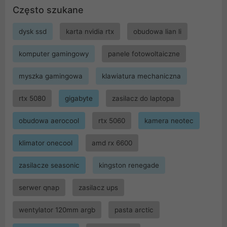
Często szukane
dysk ssd
karta nvidia rtx
obudowa lian li
komputer gamingowy
panele fotowoltaiczne
myszka gamingowa
klawiatura mechaniczna
rtx 5080
gigabyte
zasilacz do laptopa
obudowa aerocool
rtx 5060
kamera neotec
klimator onecool
amd rx 6600
zasilacze seasonic
kingston renegade
serwer qnap
zasilacz ups
wentylator 120mm argb
pasta arctic