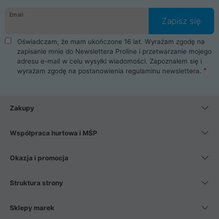
danych osobowych. Dlatego zakup notebooka albo laptopa w
Email
ProLine to czysta przyjemność i pełne bezpieczeństwo.
Zapisz się
Zaopatrzysz się u nas w akcesoria i części komputerowe
takie jak procesory, karty graficzne, płyty główne, pamięci,
Oświadczam, że mam ukończone 16 lat. Wyrażam zgodę na
dyski SSD, M.2 oraz HDD. Nasi pracownicy pomogą Ci wybrać
zapisanie mnie do Newslettera Proline i przetwarzanie mojego
najlepszy zasilacz komputerowy oraz obudowę do komputera.
adresu e-mail w celu wysyłki wiadomości. Zapoznałem się i
Poza komputerami mamy również najlepsze na rynku
wyrażam zgodę na postanowienia
regulaminu newslettera
.
Smartfony takich producentów jak Xiaomi, Apple, Samsung i
Huawei. Jeżeli chcesz, aby Twój komputer pracował cicho,
posiadamy szeroką gamę chłodzenia procesora, oraz ciche
wentylatory. Na koniec mając już to wszystko, możesz
Zakupy
wybrać idealny fotel gamingowy.
Współpraca hurtowa i MŚP
Okazja i promocja
Struktura strony
Sklepy marek