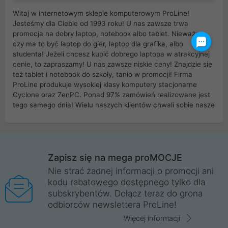
Witaj w internetowym sklepie komputerowym ProLine!
Jesteśmy dla Ciebie od 1993 roku! U nas zawsze trwa
promocja na dobry laptop, notebook albo tablet. Nieważne
czy ma to być laptop do gier, laptop dla grafika, albo
studenta! Jeżeli chcesz kupić dobrego laptopa w atrakcyjnej
cenie, to zapraszamy! U nas zawsze niskie ceny! Znajdzie się
też tablet i notebook do szkoły, tanio w promocji! Firma
ProLine produkuje wysokiej klasy komputery stacjonarne
Cyclone oraz ZenPC. Ponad 97% zamówień realizowane jest
tego samego dnia! Wielu naszych klientów chwali sobie nasze
myszki dla graczy i klawiatury mechaniczne. Posiadamy sieć
sklepów komputerowych na terenie kraju. W większości z
nich możesz odebrać zamówienie bez kosztów transportu.
Posiadamy sklep komputerowy w miastach takich jak
Wrocław, Poznań, Legnica, Katowice, Gliwice, Kalisz, Bytom,
Zapisz się na mega proMOCJE
Trzebnica, Opole. Szybka i profesjonalna obsługa!
Nie strać żadnej informacji o promocji ani
kodu rabatowego dostępnego tylko dla
ProLine to polska firma ze 100% polskim kapitałem. Działamy
subskrybentów. Dołącz teraz do grona
legalnie i płacimy podatki w naszym kraju! Posiadamy siedzibę
odbiorców newslettera ProLine!
główną w Mirkowie oraz salony na terenie kraju. Cała
komunikacja ze sklepem komputerowym ProLine jest
Więcej informacji
szyfrowana za pomocą technologii SSL. Nie sprzedajemy