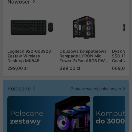
Nowości
Logitech 920-008923
Obudowa komputerowa
Dysk WD 
Zestaw Wireless
Rampage LYRON Mid
SSD 1TB 
Desktop MK545
Tower 7xFan ARGB PWM
Gen4 WD
Advanced
czarna
00CPE0
299,00 zł
399,00 zł
669,00 z
Polecane
Zobacz więcej polecanych