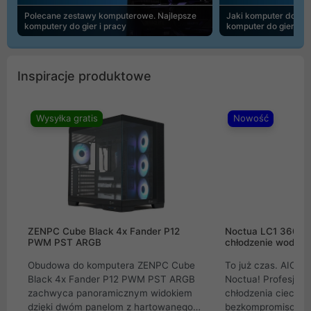
Polecane zestawy komputerowe. Najlepsze
Jaki komputer do 30
komputery do gier i pracy
komputer do gier | 
Inspiracje produktowe
Wysyłka gratis
Nowość
ZENPC Cube Black 4x Fander P12
Noctua LC1 360mm
PWM PST ARGB
chłodzenie wodne 
Obudowa do komputera ZENPC Cube
To już czas. AIO w
Black 4x Fander P12 PWM PST ARGB
Noctua! Profesjon
zachwyca panoramicznym widokiem
chłodzenia cieczą 
dzięki dwóm panelom z hartowanego
bezkompromisowe 