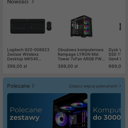
Nowości
Logitech 920-008923
Obudowa komputerowa
Dysk WD 
Zestaw Wireless
Rampage LYRON Mid
SSD 1TB 
Desktop MK545
Tower 7xFan ARGB PWM
Gen4 WD
Advanced
czarna
00CPE0
299,00 zł
399,00 zł
669,00 z
Polecane
Zobacz więcej polecanych