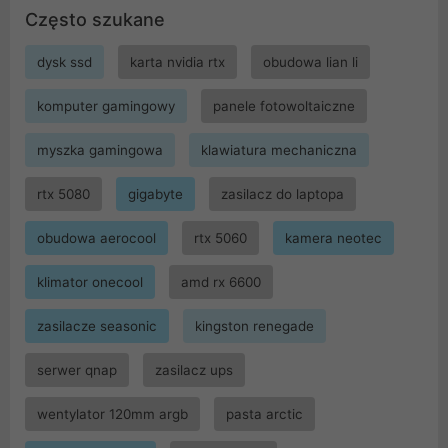
Często szukane
dysk ssd
karta nvidia rtx
obudowa lian li
komputer gamingowy
panele fotowoltaiczne
myszka gamingowa
klawiatura mechaniczna
rtx 5080
gigabyte
zasilacz do laptopa
obudowa aerocool
rtx 5060
kamera neotec
klimator onecool
amd rx 6600
zasilacze seasonic
kingston renegade
serwer qnap
zasilacz ups
wentylator 120mm argb
pasta arctic