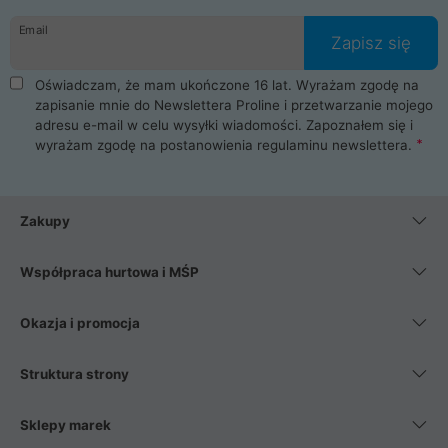
danych osobowych. Dlatego zakup notebooka albo laptopa w
Email
ProLine to czysta przyjemność i pełne bezpieczeństwo.
Zapisz się
Zaopatrzysz się u nas w akcesoria i części komputerowe
takie jak procesory, karty graficzne, płyty główne, pamięci,
Oświadczam, że mam ukończone 16 lat. Wyrażam zgodę na
dyski SSD, M.2 oraz HDD. Nasi pracownicy pomogą Ci wybrać
zapisanie mnie do Newslettera Proline i przetwarzanie mojego
najlepszy zasilacz komputerowy oraz obudowę do komputera.
adresu e-mail w celu wysyłki wiadomości. Zapoznałem się i
Poza komputerami mamy również najlepsze na rynku
wyrażam zgodę na postanowienia
regulaminu newslettera
.
Smartfony takich producentów jak Xiaomi, Apple, Samsung i
Huawei. Jeżeli chcesz, aby Twój komputer pracował cicho,
posiadamy szeroką gamę chłodzenia procesora, oraz ciche
wentylatory. Na koniec mając już to wszystko, możesz
Zakupy
wybrać idealny fotel gamingowy.
Współpraca hurtowa i MŚP
Okazja i promocja
Struktura strony
Sklepy marek