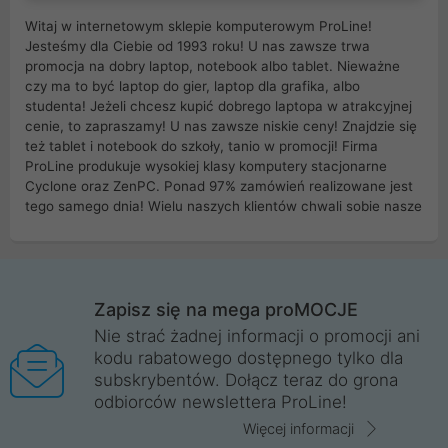
Witaj w internetowym sklepie komputerowym ProLine!
Jesteśmy dla Ciebie od 1993 roku! U nas zawsze trwa
promocja na dobry laptop, notebook albo tablet. Nieważne
czy ma to być laptop do gier, laptop dla grafika, albo
studenta! Jeżeli chcesz kupić dobrego laptopa w atrakcyjnej
cenie, to zapraszamy! U nas zawsze niskie ceny! Znajdzie się
też tablet i notebook do szkoły, tanio w promocji! Firma
ProLine produkuje wysokiej klasy komputery stacjonarne
Cyclone oraz ZenPC. Ponad 97% zamówień realizowane jest
tego samego dnia! Wielu naszych klientów chwali sobie nasze
myszki dla graczy i klawiatury mechaniczne. Posiadamy sieć
sklepów komputerowych na terenie kraju. W większości z
nich możesz odebrać zamówienie bez kosztów transportu.
Posiadamy sklep komputerowy w miastach takich jak
Wrocław, Poznań, Legnica, Katowice, Gliwice, Kalisz, Bytom,
Zapisz się na mega proMOCJE
Trzebnica, Opole. Szybka i profesjonalna obsługa!
Nie strać żadnej informacji o promocji ani
kodu rabatowego dostępnego tylko dla
ProLine to polska firma ze 100% polskim kapitałem. Działamy
subskrybentów. Dołącz teraz do grona
legalnie i płacimy podatki w naszym kraju! Posiadamy siedzibę
odbiorców newslettera ProLine!
główną w Mirkowie oraz salony na terenie kraju. Cała
komunikacja ze sklepem komputerowym ProLine jest
Więcej informacji
szyfrowana za pomocą technologii SSL. Nie sprzedajemy