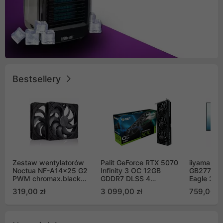
Bestsellery
Zestaw wentylatorów
Palit GeForce RTX 5070
iiyama G-
Noctua NF-A14x25 G2
Infinity 3 OC 12GB
GB2771QS
PWM chromax.black
GDDR7 DLSS 4
Eagle 27"
Sx2-PP Sterrox 140mm
(NE75070S19K9-
200Hz
319,00 zł
3 099,00 zł
759,00 zł
Push Pull (2szt)
GB2050S)