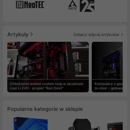
Artykuły
Zobacz więcej artykułów
Chłodzenie wodne custom loop w obudowie
Komputery z gwaranc
Lian Li EVO - projekt "Red Devil"
to-door - gotowe ZEN
Popularne kategorie w sklepie