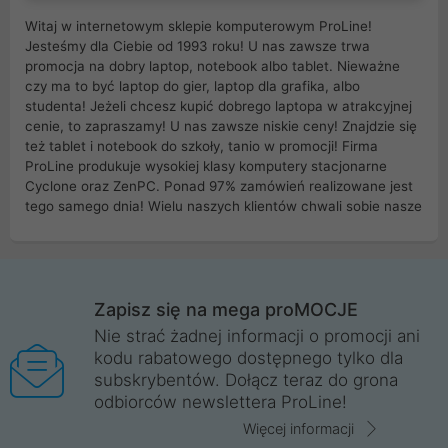
Witaj w internetowym sklepie komputerowym ProLine!
Jesteśmy dla Ciebie od 1993 roku! U nas zawsze trwa
promocja na dobry laptop, notebook albo tablet. Nieważne
czy ma to być laptop do gier, laptop dla grafika, albo
studenta! Jeżeli chcesz kupić dobrego laptopa w atrakcyjnej
cenie, to zapraszamy! U nas zawsze niskie ceny! Znajdzie się
też tablet i notebook do szkoły, tanio w promocji! Firma
ProLine produkuje wysokiej klasy komputery stacjonarne
Cyclone oraz ZenPC. Ponad 97% zamówień realizowane jest
tego samego dnia! Wielu naszych klientów chwali sobie nasze
myszki dla graczy i klawiatury mechaniczne. Posiadamy sieć
sklepów komputerowych na terenie kraju. W większości z
nich możesz odebrać zamówienie bez kosztów transportu.
Posiadamy sklep komputerowy w miastach takich jak
Wrocław, Poznań, Legnica, Katowice, Gliwice, Kalisz, Bytom,
Zapisz się na mega proMOCJE
Trzebnica, Opole. Szybka i profesjonalna obsługa!
Nie strać żadnej informacji o promocji ani
kodu rabatowego dostępnego tylko dla
ProLine to polska firma ze 100% polskim kapitałem. Działamy
subskrybentów. Dołącz teraz do grona
legalnie i płacimy podatki w naszym kraju! Posiadamy siedzibę
odbiorców newslettera ProLine!
główną w Mirkowie oraz salony na terenie kraju. Cała
komunikacja ze sklepem komputerowym ProLine jest
Więcej informacji
szyfrowana za pomocą technologii SSL. Nie sprzedajemy