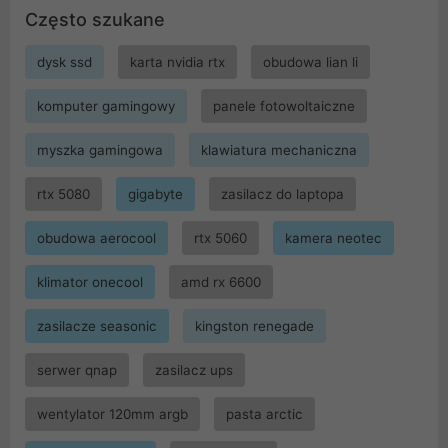
Często szukane
dysk ssd
karta nvidia rtx
obudowa lian li
komputer gamingowy
panele fotowoltaiczne
myszka gamingowa
klawiatura mechaniczna
rtx 5080
gigabyte
zasilacz do laptopa
obudowa aerocool
rtx 5060
kamera neotec
klimator onecool
amd rx 6600
zasilacze seasonic
kingston renegade
serwer qnap
zasilacz ups
wentylator 120mm argb
pasta arctic