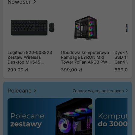
Nowości
Logitech 920-008923
Obudowa komputerowa
Dysk WD 
Zestaw Wireless
Rampage LYRON Mid
SSD 1TB 
Desktop MK545
Tower 7xFan ARGB PWM
Gen4 WD
Advanced
czarna
00CPE0
299,00 zł
399,00 zł
669,00 z
Polecane
Zobacz więcej polecanych