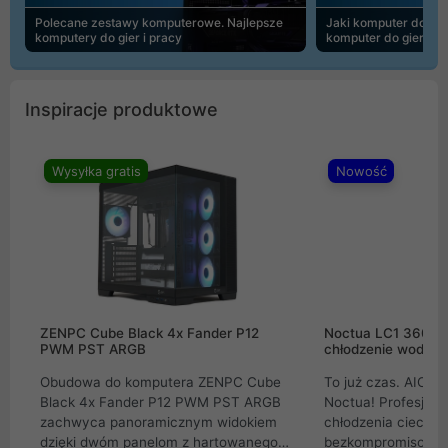
Polecane zestawy komputerowe. Najlepsze
Jaki komputer do 30
komputery do gier i pracy
komputer do gier | 
Inspiracje produktowe
Wysyłka gratis
Nowość
ZENPC Cube Black 4x Fander P12
Noctua LC1 360mm
PWM PST ARGB
chłodzenie wodne 
Obudowa do komputera ZENPC Cube
To już czas. AIO w
Black 4x Fander P12 PWM PST ARGB
Noctua! Profesjon
zachwyca panoramicznym widokiem
chłodzenia cieczą 
dzięki dwóm panelom z hartowanego
bezkompromisowe 