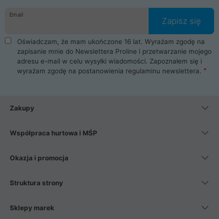
danych osobowych. Dlatego zakup notebooka albo laptopa w
Email
ProLine to czysta przyjemność i pełne bezpieczeństwo.
Zapisz się
Zaopatrzysz się u nas w akcesoria i części komputerowe
takie jak procesory, karty graficzne, płyty główne, pamięci,
Oświadczam, że mam ukończone 16 lat. Wyrażam zgodę na
dyski SSD, M.2 oraz HDD. Nasi pracownicy pomogą Ci wybrać
zapisanie mnie do Newslettera Proline i przetwarzanie mojego
najlepszy zasilacz komputerowy oraz obudowę do komputera.
adresu e-mail w celu wysyłki wiadomości. Zapoznałem się i
Poza komputerami mamy również najlepsze na rynku
wyrażam zgodę na postanowienia
regulaminu newslettera
.
Smartfony takich producentów jak Xiaomi, Apple, Samsung i
Huawei. Jeżeli chcesz, aby Twój komputer pracował cicho,
posiadamy szeroką gamę chłodzenia procesora, oraz ciche
wentylatory. Na koniec mając już to wszystko, możesz
Zakupy
wybrać idealny fotel gamingowy.
Współpraca hurtowa i MŚP
Okazja i promocja
Struktura strony
Sklepy marek