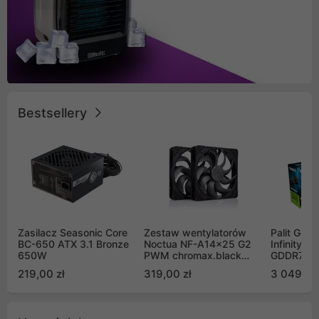
Bestsellery
Zasilacz Seasonic Core
Zestaw wentylatorów
Palit GeF
BC-650 ATX 3.1 Bronze
Noctua NF-A14x25 G2
Infinity 3
650W
PWM chromax.black
GDDR7 DL
Sx2-PP Sterrox 140mm
(NE75070
219,00 zł
319,00 zł
3 049,00
Push Pull (2szt)
GB2050S