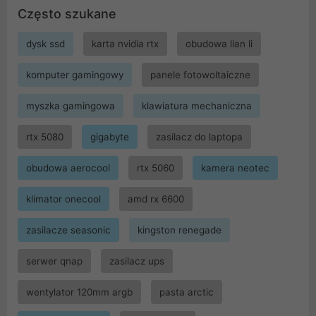
Często szukane
dysk ssd
karta nvidia rtx
obudowa lian li
komputer gamingowy
panele fotowoltaiczne
myszka gamingowa
klawiatura mechaniczna
rtx 5080
gigabyte
zasilacz do laptopa
obudowa aerocool
rtx 5060
kamera neotec
klimator onecool
amd rx 6600
zasilacze seasonic
kingston renegade
serwer qnap
zasilacz ups
wentylator 120mm argb
pasta arctic