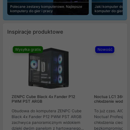
Polecane zestawy komputerowe. Najlepsze
Jaki komputer do 30
komputery do gier i pracy
komputer do gier | 
Inspiracje produktowe
Wysyłka gratis
Nowość
ZENPC Cube Black 4x Fander P12
Noctua LC1 360mm
PWM PST ARGB
chłodzenie wodne 
Obudowa do komputera ZENPC Cube
To już czas. AIO w
Black 4x Fander P12 PWM PST ARGB
Noctua! Profesjon
zachwyca panoramicznym widokiem
chłodzenia cieczą 
dzięki dwóm panelom z hartowanego
bezkompromisowe 