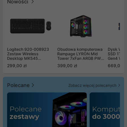
Nowości
Logitech 920-008923
Obudowa komputerowa
Dysk WD 
Zestaw Wireless
Rampage LYRON Mid
SSD 1TB 
Desktop MK545
Tower 7xFan ARGB PWM
Gen4 WD
Advanced
czarna
00CPE0
299,00 zł
399,00 zł
669,00 z
Polecane
Zobacz więcej polecanych