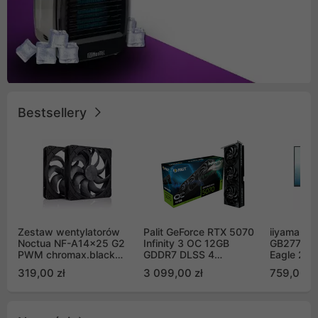
Bestsellery
Zestaw wentylatorów
Palit GeForce RTX 5070
iiyama G-
Noctua NF-A14x25 G2
Infinity 3 OC 12GB
GB2771QS
PWM chromax.black
GDDR7 DLSS 4
Eagle 27"
Sx2-PP Sterrox 140mm
(NE75070S19K9-
200Hz
319,00 zł
3 099,00 zł
759,00 zł
Push Pull (2szt)
GB2050S)