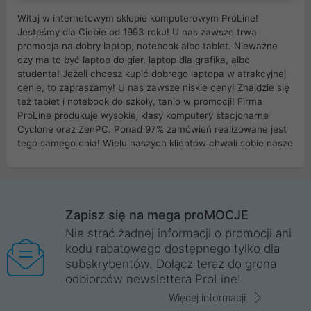
Witaj w internetowym sklepie komputerowym ProLine!
Jesteśmy dla Ciebie od 1993 roku! U nas zawsze trwa
promocja na dobry laptop, notebook albo tablet. Nieważne
czy ma to być laptop do gier, laptop dla grafika, albo
studenta! Jeżeli chcesz kupić dobrego laptopa w atrakcyjnej
cenie, to zapraszamy! U nas zawsze niskie ceny! Znajdzie się
też tablet i notebook do szkoły, tanio w promocji! Firma
ProLine produkuje wysokiej klasy komputery stacjonarne
Cyclone oraz ZenPC. Ponad 97% zamówień realizowane jest
tego samego dnia! Wielu naszych klientów chwali sobie nasze
myszki dla graczy i klawiatury mechaniczne. Posiadamy sieć
sklepów komputerowych na terenie kraju. W większości z
nich możesz odebrać zamówienie bez kosztów transportu.
Posiadamy sklep komputerowy w miastach takich jak
Wrocław, Poznań, Legnica, Katowice, Gliwice, Kalisz, Bytom,
Zapisz się na mega proMOCJE
Trzebnica, Opole. Szybka i profesjonalna obsługa!
Nie strać żadnej informacji o promocji ani
kodu rabatowego dostępnego tylko dla
ProLine to polska firma ze 100% polskim kapitałem. Działamy
subskrybentów. Dołącz teraz do grona
legalnie i płacimy podatki w naszym kraju! Posiadamy siedzibę
odbiorców newslettera ProLine!
główną w Mirkowie oraz salony na terenie kraju. Cała
komunikacja ze sklepem komputerowym ProLine jest
Więcej informacji
szyfrowana za pomocą technologii SSL. Nie sprzedajemy