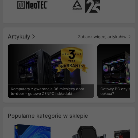
Artykuły
Zobacz więcej artykułów
Komputery z gwarancją 36 miesięcy door-
Gotowy PC czy skład
to-door - gotowe ZENPC i składaki
opłaca?
Popularne kategorie w sklepie