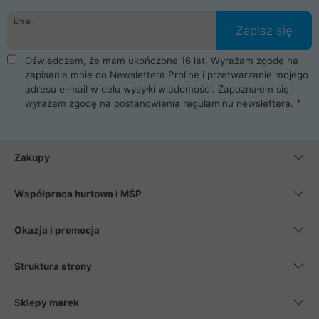
danych osobowych. Dlatego zakup notebooka albo laptopa w
Email
ProLine to czysta przyjemność i pełne bezpieczeństwo.
Zapisz się
Zaopatrzysz się u nas w akcesoria i części komputerowe
takie jak procesory, karty graficzne, płyty główne, pamięci,
Oświadczam, że mam ukończone 16 lat. Wyrażam zgodę na
dyski SSD, M.2 oraz HDD. Nasi pracownicy pomogą Ci wybrać
zapisanie mnie do Newslettera Proline i przetwarzanie mojego
najlepszy zasilacz komputerowy oraz obudowę do komputera.
adresu e-mail w celu wysyłki wiadomości. Zapoznałem się i
Poza komputerami mamy również najlepsze na rynku
wyrażam zgodę na postanowienia
regulaminu newslettera
.
Smartfony takich producentów jak Xiaomi, Apple, Samsung i
Huawei. Jeżeli chcesz, aby Twój komputer pracował cicho,
posiadamy szeroką gamę chłodzenia procesora, oraz ciche
wentylatory. Na koniec mając już to wszystko, możesz
Zakupy
wybrać idealny fotel gamingowy.
Współpraca hurtowa i MŚP
Okazja i promocja
Struktura strony
Sklepy marek