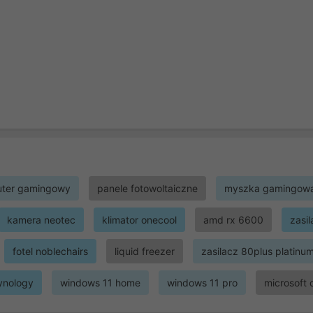
ter gamingowy
panele fotowoltaiczne
myszka gamingow
kamera neotec
klimator onecool
amd rx 6600
zasi
fotel noblechairs
liquid freezer
zasilacz 80plus platinu
ynology
windows 11 home
windows 11 pro
microsoft 