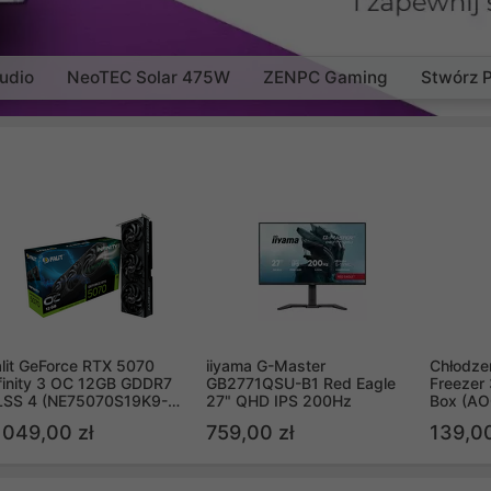
udio
NeoTEC Solar 475W
ZENPC Gaming
Stwórz 
lit GeForce RTX 5070
iiyama G-Master
Chłodzen
finity 3 OC 12GB GDDR7
GB2771QSU-B1 Red Eagle
Freezer 
LSS 4 (NE75070S19K9-
27" QHD IPS 200Hz
Box (A
B2050S)
 049,00 zł
759,00 zł
139,00