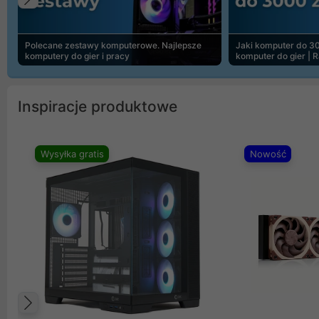
Poprzedni
Polecane zestawy komputerowe. Najlepsze
Jaki komputer do 30
komputery do gier i pracy
komputer do gier | 
Inspiracje produktowe
Wysyłka gratis
Nowość
Poprzedni