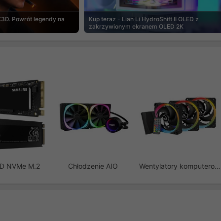
3D. Powrót legendy na
Kup teraz - Lian Li HydroShift II OLED z
zakrzywionym ekranem OLED 2K
SD NVMe M.2
Chłodzenie AIO
Wentylatory komputerowe