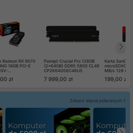
Na
e Radeon RX 9070
Pamięć Crucial Pro 128GB
Karta SanDisk
NG 16GB PCI-E
(2x64GB) DDR5 5600 CL46
microSDXC UH
(GV-
CP2K64G56C46U5
MB/s 128 GB
TGAMING-16GD)
00 zł
7 999,00 zł
199,00 zł
Zobacz więcej polecanych