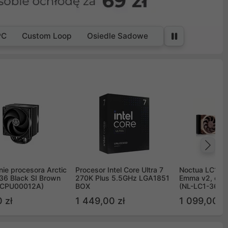
PC
Custom Loop
Osiedle Sadowe
Na
ie procesora Arctic
Procesor Intel Core Ultra 7
Noctua LC1 3
36 Black SI Brown
270K Plus 5.5GHz LGA1851
Emma v2, chł
OCPU00012A)
BOX
(NL-LC1-36)
 zł
1 449,00 zł
1 099,00 zł