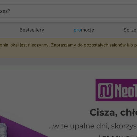
Bestsellery
pro
mocje
Sprzę
pnia lokal jest nieczynny. Zapraszamy do pozostałych salonów lub