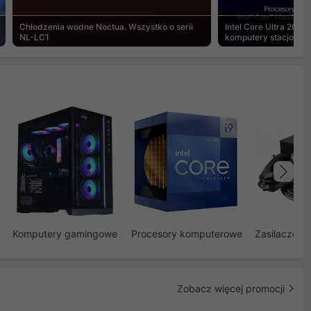
Chłodzenia wodne Noctua. Wszystko o serii
Intel Core Ultra 200S
NL-LC1
komputery stacjonar
Na
Komputery gamingowe
Procesory komputerowe
Zasilacze d
Zobacz więcej promocji