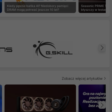
Kiedy pęknie bańka AI? Niedobory pamięci
Seasonic PRIME TX-1
DRAM mogą potrwać jeszcze 10 lat?
błyszczy w testach 
Na
Zobacz więcej artykułów
Na