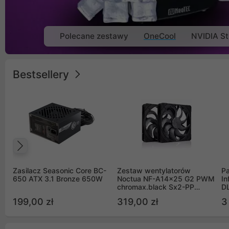
Polecane zestawy
OneCool
NVIDIA St
Bestsellery
Poprzedni
Zasilacz Seasonic Core BC-
Zestaw wentylatorów
Pa
650 ATX 3.1 Bronze 650W
Noctua NF-A14x25 G2 PWM
In
chromax.black Sx2-PP
D
Sterrox 140mm Push Pull
G
199,00 zł
319,00 zł
3
(2szt)