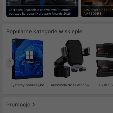
Zasilacze Seasonic z podwójnym triumfem
AMD Ryzen 7 5800X
podczas European Hardware Awards 2026
AM4 i DDR4
Popularne kategorie w sklepie
Poprzedni
Systemy operacyjne
Akcesoria do telefonów GSM
Dysk S
Promocje