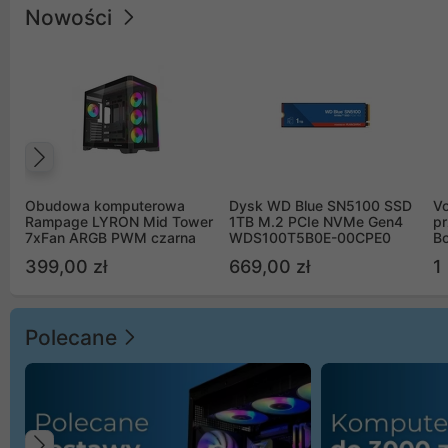
Nowości
Poprzedni
Obudowa komputerowa
Dysk WD Blue SN5100 SSD
V
Rampage LYRON Mid Tower
1TB M.2 PCIe NVMe Gen4
pr
7xFan ARGB PWM czarna
WDS100T5B0E-00CPE0
Bo
B
399,00 zł
669,00 zł
1
Polecane