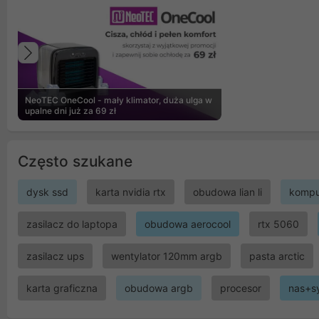
Poprzedni
NeoTEC OneCool - mały klimator, duża ulga w
upalne dni już za 69 zł
Często szukane
dysk ssd
karta nvidia rtx
obudowa lian li
kompu
zasilacz do laptopa
obudowa aerocool
rtx 5060
zasilacz ups
wentylator 120mm argb
pasta arctic
karta graficzna
obudowa argb
procesor
nas+s