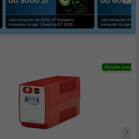
Na
Jaki komputer do 5000 zł? Najlepszy
Jaki komputer do 600
komputer do gier | Ranking PC 2026
komputer do gier | R
Wysyłka gratis
Na