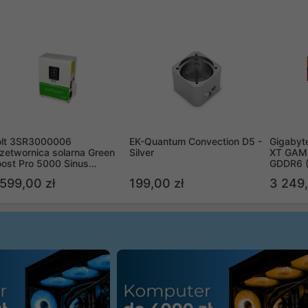
olt 3SR3000006
EK-Quantum Convection D5 -
Gigabyt
zetwornica solarna Green
Silver
XT GAMI
ost Pro 5000 Sinus
GDDR6 
ypass
R9070X
 599,00 zł
199,00 zł
3 249,