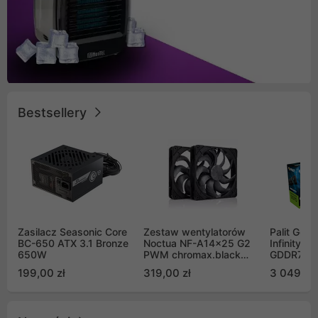
Bestsellery
Zasilacz Seasonic Core
Zestaw wentylatorów
Palit GeF
BC-650 ATX 3.1 Bronze
Noctua NF-A14x25 G2
Infinity 3
650W
PWM chromax.black
GDDR7 DL
Sx2-PP Sterrox 140mm
(NE75070
199,00 zł
319,00 zł
3 049,00
Push Pull (2szt)
GB2050S