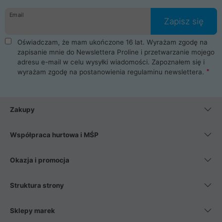
danych osobowych. Dlatego zakup notebooka albo laptopa w
Email
ProLine to czysta przyjemność i pełne bezpieczeństwo.
Zapisz się
Zaopatrzysz się u nas w akcesoria i części komputerowe
takie jak procesory, karty graficzne, płyty główne, pamięci,
Oświadczam, że mam ukończone 16 lat. Wyrażam zgodę na
dyski SSD, M.2 oraz HDD. Nasi pracownicy pomogą Ci wybrać
zapisanie mnie do Newslettera Proline i przetwarzanie mojego
najlepszy zasilacz komputerowy oraz obudowę do komputera.
adresu e-mail w celu wysyłki wiadomości. Zapoznałem się i
Poza komputerami mamy również najlepsze na rynku
wyrażam zgodę na postanowienia
regulaminu newslettera
.
Smartfony takich producentów jak Xiaomi, Apple, Samsung i
Huawei. Jeżeli chcesz, aby Twój komputer pracował cicho,
posiadamy szeroką gamę chłodzenia procesora, oraz ciche
wentylatory. Na koniec mając już to wszystko, możesz
Zakupy
wybrać idealny fotel gamingowy.
Współpraca hurtowa i MŚP
Okazja i promocja
Struktura strony
Sklepy marek