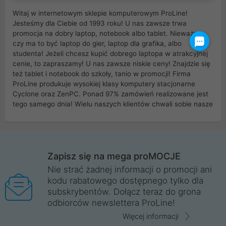
Witaj w internetowym sklepie komputerowym ProLine!
Jesteśmy dla Ciebie od 1993 roku! U nas zawsze trwa
promocja na dobry laptop, notebook albo tablet. Nieważne
czy ma to być laptop do gier, laptop dla grafika, albo
studenta! Jeżeli chcesz kupić dobrego laptopa w atrakcyjnej
cenie, to zapraszamy! U nas zawsze niskie ceny! Znajdzie się
też tablet i notebook do szkoły, tanio w promocji! Firma
ProLine produkuje wysokiej klasy komputery stacjonarne
Cyclone oraz ZenPC. Ponad 97% zamówień realizowane jest
tego samego dnia! Wielu naszych klientów chwali sobie nasze
myszki dla graczy i klawiatury mechaniczne. Posiadamy sieć
sklepów komputerowych na terenie kraju. W większości z
nich możesz odebrać zamówienie bez kosztów transportu.
Posiadamy sklep komputerowy w miastach takich jak
Wrocław, Poznań, Legnica, Katowice, Gliwice, Kalisz, Bytom,
Zapisz się na mega proMOCJE
Trzebnica, Opole. Szybka i profesjonalna obsługa!
Nie strać żadnej informacji o promocji ani
kodu rabatowego dostępnego tylko dla
ProLine to polska firma ze 100% polskim kapitałem. Działamy
subskrybentów. Dołącz teraz do grona
legalnie i płacimy podatki w naszym kraju! Posiadamy siedzibę
odbiorców newslettera ProLine!
główną w Mirkowie oraz salony na terenie kraju. Cała
komunikacja ze sklepem komputerowym ProLine jest
Więcej informacji
szyfrowana za pomocą technologii SSL. Nie sprzedajemy