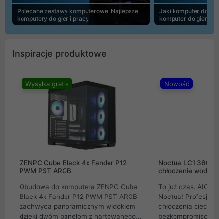
Polecane zestawy komputerowe. Najlepsze
Jaki komputer do 30
komputery do gier i pracy
komputer do gier | 
Inspiracje produktowe
Wysyłka gratis
Nowość
ZENPC Cube Black 4x Fander P12
Noctua LC1 360mm
PWM PST ARGB
chłodzenie wodne 
Obudowa do komputera ZENPC Cube
To już czas. AIO w
Black 4x Fander P12 PWM PST ARGB
Noctua! Profesjon
zachwyca panoramicznym widokiem
chłodzenia cieczą 
dzięki dwóm panelom z hartowanego
bezkompromisowe 