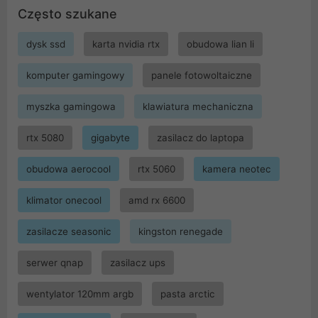
Często szukane
dysk ssd
karta nvidia rtx
obudowa lian li
komputer gamingowy
panele fotowoltaiczne
myszka gamingowa
klawiatura mechaniczna
rtx 5080
gigabyte
zasilacz do laptopa
obudowa aerocool
rtx 5060
kamera neotec
klimator onecool
amd rx 6600
zasilacze seasonic
kingston renegade
serwer qnap
zasilacz ups
wentylator 120mm argb
pasta arctic