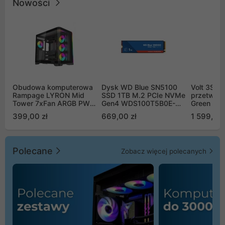
Nowości
Obudowa komputerowa
Dysk WD Blue SN5100
Volt 3SR
Rampage LYRON Mid
SSD 1TB M.2 PCIe NVMe
przetworn
Tower 7xFan ARGB PWM
Gen4 WDS100T5B0E-
Green Boo
czarna
00CPE0
Sinus Byp
399,00 zł
669,00 zł
1 599,00 
Polecane
Zobacz więcej polecanych