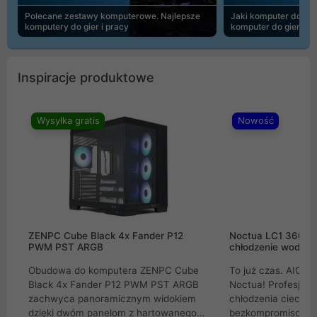
Polecane zestawy komputerowe. Najlepsze
Jaki komputer do 30
komputery do gier i pracy
komputer do gier | 
Inspiracje produktowe
Wysyłka gratis
Nowość
ZENPC Cube Black 4x Fander P12
Noctua LC1 360mm
PWM PST ARGB
chłodzenie wodne 
Obudowa do komputera ZENPC Cube
To już czas. AIO w
Black 4x Fander P12 PWM PST ARGB
Noctua! Profesjon
zachwyca panoramicznym widokiem
chłodzenia cieczą 
dzięki dwóm panelom z hartowanego
bezkompromisowe 