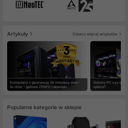
Artykuły
Zobacz więcej artykułów
Komputery z gwarancją 36 miesięcy door-
Gotowy PC czy skład
to-door - gotowe ZENPC i składaki
opłaca?
Popularne kategorie w sklepie