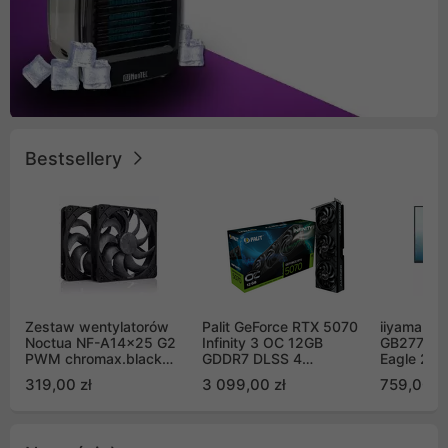
Bestsellery
Zestaw wentylatorów
Palit GeForce RTX 5070
iiyama G-
Noctua NF-A14x25 G2
Infinity 3 OC 12GB
GB2771QS
PWM chromax.black
GDDR7 DLSS 4
Eagle 27"
Sx2-PP Sterrox 140mm
(NE75070S19K9-
200Hz
319,00 zł
3 099,00 zł
759,00 zł
Push Pull (2szt)
GB2050S)