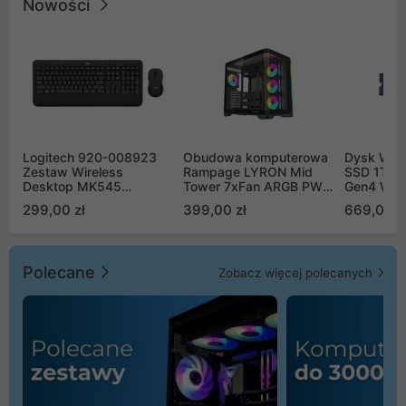
Nowości
Logitech 920-008923
Obudowa komputerowa
Dysk WD 
Zestaw Wireless
Rampage LYRON Mid
SSD 1TB 
Desktop MK545
Tower 7xFan ARGB PWM
Gen4 WD
Advanced
czarna
00CPE0
299,00 zł
399,00 zł
669,00 z
Polecane
Zobacz więcej polecanych