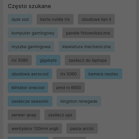
Często szukane
dysk ssd
karta nvidia rtx
obudowa lian li
komputer gamingowy
panele fotowoltaiczne
myszka gamingowa
klawiatura mechaniczna
rtx 5080
gigabyte
zasilacz do laptopa
obudowa aerocool
rtx 5060
kamera neotec
klimator onecool
amd rx 6600
zasilacze seasonic
kingston renegade
serwer qnap
zasilacz ups
wentylator 120mm argb
pasta arctic