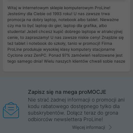
Witaj w internetowym sklepie komputerowym ProLine!
Jesteśmy dla Ciebie od 1993 roku! U nas zawsze trwa
promocja na dobry laptop, notebook albo tablet. Nieważne
czy ma to być laptop do gier, laptop dla grafika, albo
studenta! Jeżeli chcesz kupić dobrego laptopa w atrakcyjnej
cenie, to zapraszamy! U nas zawsze niskie ceny! Znajdzie się
też tablet i notebook do szkoły, tanio w promocji! Firma
ProLine produkuje wysokiej klasy komputery stacjonarne
Cyclone oraz ZenPC. Ponad 97% zamówień realizowane jest
tego samego dnia! Wielu naszych klientów chwali sobie nasze
myszki dla graczy i klawiatury mechaniczne. Posiadamy sieć
sklepów komputerowych na terenie kraju. W większości z
nich możesz odebrać zamówienie bez kosztów transportu.
Posiadamy sklep komputerowy w miastach takich jak
Wrocław, Poznań, Legnica, Katowice, Gliwice, Kalisz, Bytom,
Zapisz się na mega proMOCJE
Trzebnica, Opole. Szybka i profesjonalna obsługa!
Nie strać żadnej informacji o promocji ani
kodu rabatowego dostępnego tylko dla
ProLine to polska firma ze 100% polskim kapitałem. Działamy
subskrybentów. Dołącz teraz do grona
legalnie i płacimy podatki w naszym kraju! Posiadamy siedzibę
odbiorców newslettera ProLine!
główną w Mirkowie oraz salony na terenie kraju. Cała
komunikacja ze sklepem komputerowym ProLine jest
Więcej informacji
szyfrowana za pomocą technologii SSL. Nie sprzedajemy