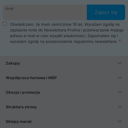
danych osobowych. Dlatego zakup notebooka albo laptopa w
Email
ProLine to czysta przyjemność i pełne bezpieczeństwo.
Zapisz się
Zaopatrzysz się u nas w akcesoria i części komputerowe
takie jak procesory, karty graficzne, płyty główne, pamięci,
Oświadczam, że mam ukończone 16 lat. Wyrażam zgodę na
dyski SSD, M.2 oraz HDD. Nasi pracownicy pomogą Ci wybrać
zapisanie mnie do Newslettera Proline i przetwarzanie mojego
najlepszy zasilacz komputerowy oraz obudowę do komputera.
adresu e-mail w celu wysyłki wiadomości. Zapoznałem się i
Poza komputerami mamy również najlepsze na rynku
wyrażam zgodę na postanowienia
regulaminu newslettera
.
Smartfony takich producentów jak Xiaomi, Apple, Samsung i
Huawei. Jeżeli chcesz, aby Twój komputer pracował cicho,
posiadamy szeroką gamę chłodzenia procesora, oraz ciche
wentylatory. Na koniec mając już to wszystko, możesz
Zakupy
wybrać idealny fotel gamingowy.
Współpraca hurtowa i MŚP
Okazja i promocja
Struktura strony
Sklepy marek