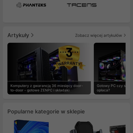
Artykuły
Zobacz więcej artykułów
Komputery z gwarancją 36 miesięcy door-
Gotowy PC czy skład
to-door - gotowe ZENPC i składaki
opłaca?
Popularne kategorie w sklepie