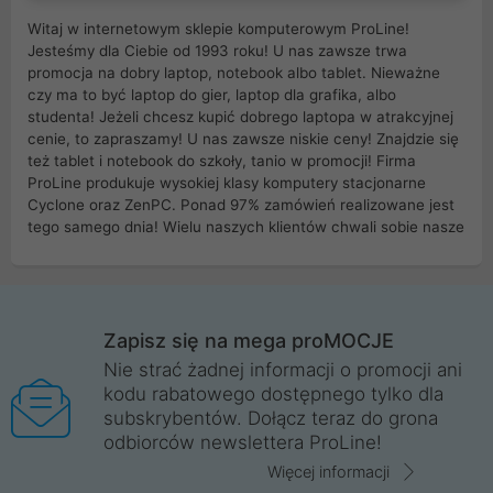
Witaj w internetowym sklepie komputerowym ProLine!
Jesteśmy dla Ciebie od 1993 roku! U nas zawsze trwa
promocja na dobry laptop, notebook albo tablet. Nieważne
czy ma to być laptop do gier, laptop dla grafika, albo
studenta! Jeżeli chcesz kupić dobrego laptopa w atrakcyjnej
cenie, to zapraszamy! U nas zawsze niskie ceny! Znajdzie się
też tablet i notebook do szkoły, tanio w promocji! Firma
ProLine produkuje wysokiej klasy komputery stacjonarne
Cyclone oraz ZenPC. Ponad 97% zamówień realizowane jest
tego samego dnia! Wielu naszych klientów chwali sobie nasze
myszki dla graczy i klawiatury mechaniczne. Posiadamy sieć
sklepów komputerowych na terenie kraju. W większości z
nich możesz odebrać zamówienie bez kosztów transportu.
Posiadamy sklep komputerowy w miastach takich jak
Wrocław, Poznań, Legnica, Katowice, Gliwice, Kalisz, Bytom,
Zapisz się na mega proMOCJE
Trzebnica, Opole. Szybka i profesjonalna obsługa!
Nie strać żadnej informacji o promocji ani
kodu rabatowego dostępnego tylko dla
ProLine to polska firma ze 100% polskim kapitałem. Działamy
subskrybentów. Dołącz teraz do grona
legalnie i płacimy podatki w naszym kraju! Posiadamy siedzibę
odbiorców newslettera ProLine!
główną w Mirkowie oraz salony na terenie kraju. Cała
komunikacja ze sklepem komputerowym ProLine jest
Więcej informacji
szyfrowana za pomocą technologii SSL. Nie sprzedajemy