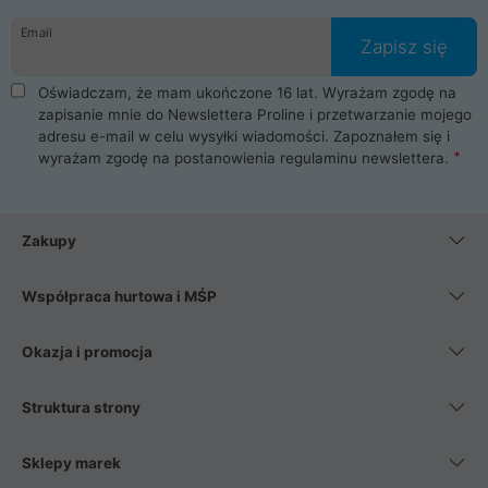
danych osobowych. Dlatego zakup notebooka albo laptopa w
Email
ProLine to czysta przyjemność i pełne bezpieczeństwo.
Zapisz się
Zaopatrzysz się u nas w akcesoria i części komputerowe
takie jak procesory, karty graficzne, płyty główne, pamięci,
Oświadczam, że mam ukończone 16 lat. Wyrażam zgodę na
dyski SSD, M.2 oraz HDD. Nasi pracownicy pomogą Ci wybrać
zapisanie mnie do Newslettera Proline i przetwarzanie mojego
najlepszy zasilacz komputerowy oraz obudowę do komputera.
adresu e-mail w celu wysyłki wiadomości. Zapoznałem się i
Poza komputerami mamy również najlepsze na rynku
wyrażam zgodę na postanowienia
regulaminu newslettera
.
Smartfony takich producentów jak Xiaomi, Apple, Samsung i
Huawei. Jeżeli chcesz, aby Twój komputer pracował cicho,
posiadamy szeroką gamę chłodzenia procesora, oraz ciche
wentylatory. Na koniec mając już to wszystko, możesz
Zakupy
wybrać idealny fotel gamingowy.
Współpraca hurtowa i MŚP
Okazja i promocja
Struktura strony
Sklepy marek