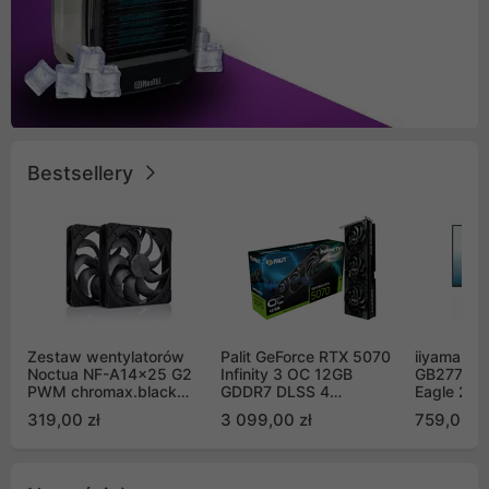
Bestsellery
Zestaw wentylatorów
Palit GeForce RTX 5070
iiyama G-
Noctua NF-A14x25 G2
Infinity 3 OC 12GB
GB2771QS
PWM chromax.black
GDDR7 DLSS 4
Eagle 27"
Sx2-PP Sterrox 140mm
(NE75070S19K9-
200Hz
319,00 zł
3 099,00 zł
759,00 zł
Push Pull (2szt)
GB2050S)