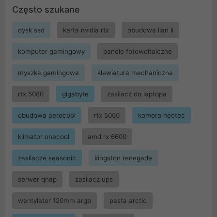
Często szukane
dysk ssd
karta nvidia rtx
obudowa lian li
komputer gamingowy
panele fotowoltaiczne
myszka gamingowa
klawiatura mechaniczna
rtx 5080
gigabyte
zasilacz do laptopa
obudowa aerocool
rtx 5060
kamera neotec
klimator onecool
amd rx 6600
zasilacze seasonic
kingston renegade
serwer qnap
zasilacz ups
wentylator 120mm argb
pasta arctic