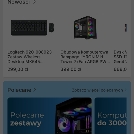
Nowości
Logitech 920-008923
Obudowa komputerowa
Dysk WD 
Zestaw Wireless
Rampage LYRON Mid
SSD 1TB 
Desktop MK545
Tower 7xFan ARGB PWM
Gen4 WD
Advanced
czarna
00CPE0
299,00 zł
399,00 zł
669,00 z
Polecane
Zobacz więcej polecanych