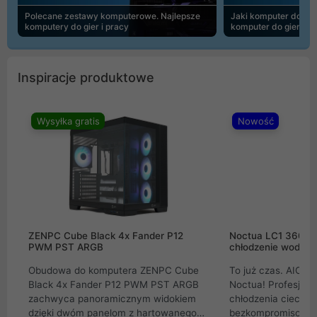
Polecane zestawy komputerowe. Najlepsze
Jaki komputer do 30
komputery do gier i pracy
komputer do gier | 
Inspiracje produktowe
Wysyłka gratis
Nowość
ZENPC Cube Black 4x Fander P12
Noctua LC1 360mm
PWM PST ARGB
chłodzenie wodne 
Obudowa do komputera ZENPC Cube
To już czas. AIO w
Black 4x Fander P12 PWM PST ARGB
Noctua! Profesjon
zachwyca panoramicznym widokiem
chłodzenia cieczą 
dzięki dwóm panelom z hartowanego
bezkompromisowe 