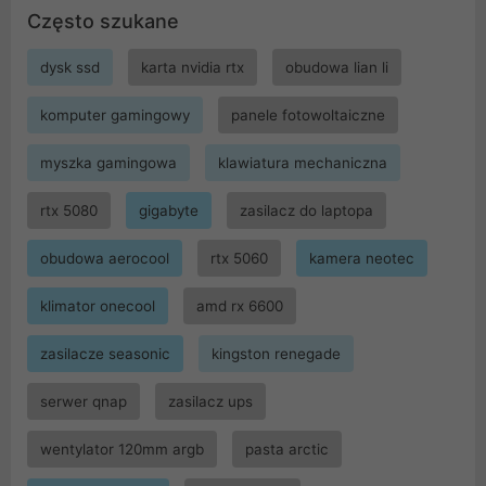
Często szukane
dysk ssd
karta nvidia rtx
obudowa lian li
komputer gamingowy
panele fotowoltaiczne
myszka gamingowa
klawiatura mechaniczna
rtx 5080
gigabyte
zasilacz do laptopa
obudowa aerocool
rtx 5060
kamera neotec
klimator onecool
amd rx 6600
zasilacze seasonic
kingston renegade
serwer qnap
zasilacz ups
wentylator 120mm argb
pasta arctic