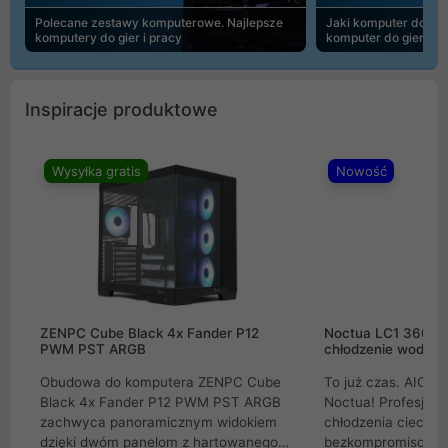
Polecane zestawy komputerowe. Najlepsze
Jaki komputer do 30
komputery do gier i pracy
komputer do gier | 
Inspiracje produktowe
Wysyłka gratis
Nowość
ZENPC Cube Black 4x Fander P12
Noctua LC1 360mm
PWM PST ARGB
chłodzenie wodne 
Obudowa do komputera ZENPC Cube
To już czas. AIO w
Black 4x Fander P12 PWM PST ARGB
Noctua! Profesjon
zachwyca panoramicznym widokiem
chłodzenia cieczą 
dzięki dwóm panelom z hartowanego
bezkompromisowe 