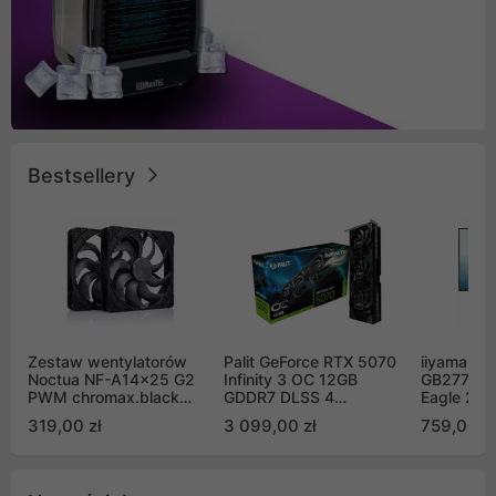
Bestsellery
Zestaw wentylatorów
Palit GeForce RTX 5070
iiyama G-
Noctua NF-A14x25 G2
Infinity 3 OC 12GB
GB2771QS
PWM chromax.black
GDDR7 DLSS 4
Eagle 27"
Sx2-PP Sterrox 140mm
(NE75070S19K9-
200Hz
319,00 zł
3 099,00 zł
759,00 zł
Push Pull (2szt)
GB2050S)