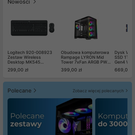
Nowości
Logitech 920-008923
Obudowa komputerowa
Dysk WD 
Zestaw Wireless
Rampage LYRON Mid
SSD 1TB 
Desktop MK545
Tower 7xFan ARGB PWM
Gen4 WD
Advanced
czarna
00CPE0
299,00 zł
399,00 zł
669,00 z
Polecane
Zobacz więcej polecanych