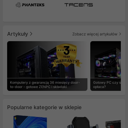
Artykuły
Zobacz więcej artykułów
Komputery z gwarancją 36 miesięcy door-
Gotowy PC czy skład
to-door - gotowe ZENPC i składaki
opłaca?
Popularne kategorie w sklepie