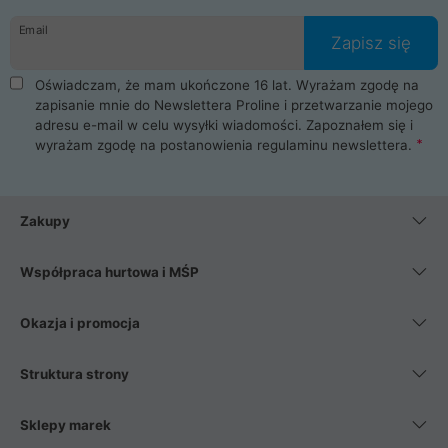
danych osobowych. Dlatego zakup notebooka albo laptopa w
Email
ProLine to czysta przyjemność i pełne bezpieczeństwo.
Zapisz się
Zaopatrzysz się u nas w akcesoria i części komputerowe
takie jak procesory, karty graficzne, płyty główne, pamięci,
Oświadczam, że mam ukończone 16 lat. Wyrażam zgodę na
dyski SSD, M.2 oraz HDD. Nasi pracownicy pomogą Ci wybrać
zapisanie mnie do Newslettera Proline i przetwarzanie mojego
najlepszy zasilacz komputerowy oraz obudowę do komputera.
adresu e-mail w celu wysyłki wiadomości. Zapoznałem się i
Poza komputerami mamy również najlepsze na rynku
wyrażam zgodę na postanowienia
regulaminu newslettera
.
Smartfony takich producentów jak Xiaomi, Apple, Samsung i
Huawei. Jeżeli chcesz, aby Twój komputer pracował cicho,
posiadamy szeroką gamę chłodzenia procesora, oraz ciche
wentylatory. Na koniec mając już to wszystko, możesz
Zakupy
wybrać idealny fotel gamingowy.
Współpraca hurtowa i MŚP
Okazja i promocja
Struktura strony
Sklepy marek