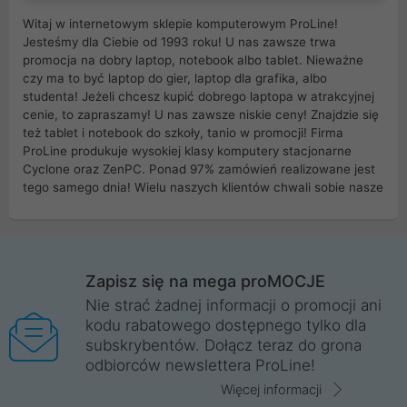
Witaj w internetowym sklepie komputerowym ProLine!
Jesteśmy dla Ciebie od 1993 roku! U nas zawsze trwa
promocja na dobry laptop, notebook albo tablet. Nieważne
czy ma to być laptop do gier, laptop dla grafika, albo
studenta! Jeżeli chcesz kupić dobrego laptopa w atrakcyjnej
cenie, to zapraszamy! U nas zawsze niskie ceny! Znajdzie się
też tablet i notebook do szkoły, tanio w promocji! Firma
ProLine produkuje wysokiej klasy komputery stacjonarne
Cyclone oraz ZenPC. Ponad 97% zamówień realizowane jest
tego samego dnia! Wielu naszych klientów chwali sobie nasze
myszki dla graczy i klawiatury mechaniczne. Posiadamy sieć
sklepów komputerowych na terenie kraju. W większości z
nich możesz odebrać zamówienie bez kosztów transportu.
Posiadamy sklep komputerowy w miastach takich jak
Wrocław, Poznań, Legnica, Katowice, Gliwice, Kalisz, Bytom,
Zapisz się na mega proMOCJE
Trzebnica, Opole. Szybka i profesjonalna obsługa!
Nie strać żadnej informacji o promocji ani
kodu rabatowego dostępnego tylko dla
ProLine to polska firma ze 100% polskim kapitałem. Działamy
subskrybentów. Dołącz teraz do grona
legalnie i płacimy podatki w naszym kraju! Posiadamy siedzibę
odbiorców newslettera ProLine!
główną w Mirkowie oraz salony na terenie kraju. Cała
komunikacja ze sklepem komputerowym ProLine jest
Więcej informacji
szyfrowana za pomocą technologii SSL. Nie sprzedajemy