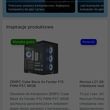
Polecane zestawy komputerowe. Najlepsze
Jaki komputer do 30
komputery do gier i pracy
komputer do gier | 
Inspiracje produktowe
Wysyłka gratis
Nowość
ZENPC Cube Black 4x Fander P12
Noctua LC1 360mm
PWM PST ARGB
chłodzenie wodne 
Obudowa do komputera ZENPC Cube
To już czas. AIO w
Black 4x Fander P12 PWM PST ARGB
Noctua! Profesjon
zachwyca panoramicznym widokiem
chłodzenia cieczą 
dzięki dwóm panelom z hartowanego
bezkompromisowe 