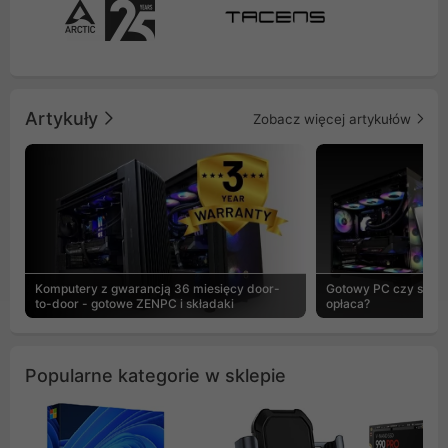
Artykuły
Zobacz więcej artykułów
Komputery z gwarancją 36 miesięcy door-
Gotowy PC czy skład
to-door - gotowe ZENPC i składaki
opłaca?
Popularne kategorie w sklepie