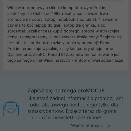
Witaj w internetowym sklepie komputerowym ProLine!
Jesteśmy dla Ciebie od 1993 roku! U nas zawsze trwa
promocja na dobry laptop, notebook albo tablet. Nieważne
czy ma to być laptop do gier, laptop dla grafika, albo
studenta! Jeżeli chcesz kupić dobrego laptopa w atrakcyjnej
cenie, to zapraszamy! U nas zawsze niskie ceny! Znajdzie się
też tablet i notebook do szkoły, tanio w promocji! Firma
ProLine produkuje wysokiej klasy komputery stacjonarne
Cyclone oraz ZenPC. Ponad 97% zamówień realizowane jest
tego samego dnia! Wielu naszych klientów chwali sobie nasze
myszki dla graczy i klawiatury mechaniczne. Posiadamy sieć
sklepów komputerowych na terenie kraju. W większości z
nich możesz odebrać zamówienie bez kosztów transportu.
Posiadamy sklep komputerowy w miastach takich jak
Wrocław, Poznań, Legnica, Katowice, Gliwice, Kalisz, Bytom,
Zapisz się na mega proMOCJE
Trzebnica, Opole. Szybka i profesjonalna obsługa!
Nie strać żadnej informacji o promocji ani
kodu rabatowego dostępnego tylko dla
ProLine to polska firma ze 100% polskim kapitałem. Działamy
subskrybentów. Dołącz teraz do grona
legalnie i płacimy podatki w naszym kraju! Posiadamy siedzibę
odbiorców newslettera ProLine!
główną w Mirkowie oraz salony na terenie kraju. Cała
komunikacja ze sklepem komputerowym ProLine jest
Więcej informacji
szyfrowana za pomocą technologii SSL. Nie sprzedajemy