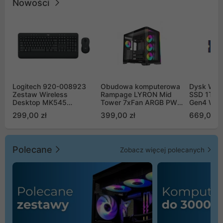
Nowości
Logitech 920-008923
Obudowa komputerowa
Dysk WD 
Zestaw Wireless
Rampage LYRON Mid
SSD 1TB 
Desktop MK545
Tower 7xFan ARGB PWM
Gen4 WD
Advanced
czarna
00CPE0
299,00 zł
399,00 zł
669,00 z
Polecane
Zobacz więcej polecanych