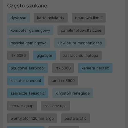
Często szukane
dysk ssd
karta nvidia rtx
obudowa lian li
komputer gamingowy
panele fotowoltaiczne
myszka gamingowa
klawiatura mechaniczna
rtx 5080
gigabyte
zasilacz do laptopa
obudowa aerocool
rtx 5060
kamera neotec
klimator onecool
amd rx 6600
zasilacze seasonic
kingston renegade
serwer qnap
zasilacz ups
wentylator 120mm argb
pasta arctic