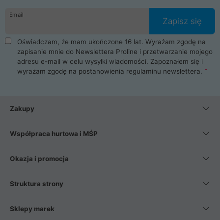
danych osobowych. Dlatego zakup notebooka albo laptopa w
Email
ProLine to czysta przyjemność i pełne bezpieczeństwo.
Zapisz się
Zaopatrzysz się u nas w akcesoria i części komputerowe
takie jak procesory, karty graficzne, płyty główne, pamięci,
Oświadczam, że mam ukończone 16 lat. Wyrażam zgodę na
dyski SSD, M.2 oraz HDD. Nasi pracownicy pomogą Ci wybrać
zapisanie mnie do Newslettera Proline i przetwarzanie mojego
najlepszy zasilacz komputerowy oraz obudowę do komputera.
adresu e-mail w celu wysyłki wiadomości. Zapoznałem się i
Poza komputerami mamy również najlepsze na rynku
wyrażam zgodę na postanowienia
regulaminu newslettera
.
Smartfony takich producentów jak Xiaomi, Apple, Samsung i
Huawei. Jeżeli chcesz, aby Twój komputer pracował cicho,
posiadamy szeroką gamę chłodzenia procesora, oraz ciche
wentylatory. Na koniec mając już to wszystko, możesz
Zakupy
wybrać idealny fotel gamingowy.
Współpraca hurtowa i MŚP
Okazja i promocja
Struktura strony
Sklepy marek