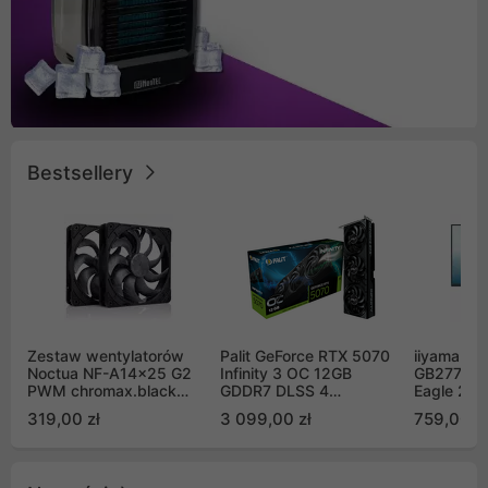
Bestsellery
Zestaw wentylatorów
Palit GeForce RTX 5070
iiyama G-
Noctua NF-A14x25 G2
Infinity 3 OC 12GB
GB2771QS
PWM chromax.black
GDDR7 DLSS 4
Eagle 27"
Sx2-PP Sterrox 140mm
(NE75070S19K9-
200Hz
319,00 zł
3 099,00 zł
759,00 zł
Push Pull (2szt)
GB2050S)