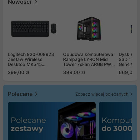
Nowości
Logitech 920-008923
Obudowa komputerowa
Dysk WD 
Zestaw Wireless
Rampage LYRON Mid
SSD 1TB 
Desktop MK545
Tower 7xFan ARGB PWM
Gen4 WD
Advanced
czarna
00CPE0
299,00 zł
399,00 zł
669,00 z
Polecane
Zobacz więcej polecanych