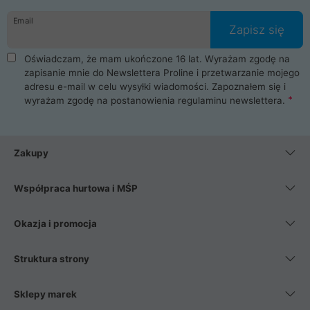
danych osobowych. Dlatego zakup notebooka albo laptopa w
Email
ProLine to czysta przyjemność i pełne bezpieczeństwo.
Zapisz się
Zaopatrzysz się u nas w akcesoria i części komputerowe
takie jak procesory, karty graficzne, płyty główne, pamięci,
Oświadczam, że mam ukończone 16 lat. Wyrażam zgodę na
dyski SSD, M.2 oraz HDD. Nasi pracownicy pomogą Ci wybrać
zapisanie mnie do Newslettera Proline i przetwarzanie mojego
najlepszy zasilacz komputerowy oraz obudowę do komputera.
adresu e-mail w celu wysyłki wiadomości. Zapoznałem się i
Poza komputerami mamy również najlepsze na rynku
wyrażam zgodę na postanowienia
regulaminu newslettera
.
Smartfony takich producentów jak Xiaomi, Apple, Samsung i
Huawei. Jeżeli chcesz, aby Twój komputer pracował cicho,
posiadamy szeroką gamę chłodzenia procesora, oraz ciche
wentylatory. Na koniec mając już to wszystko, możesz
Zakupy
wybrać idealny fotel gamingowy.
Współpraca hurtowa i MŚP
Okazja i promocja
Struktura strony
Sklepy marek