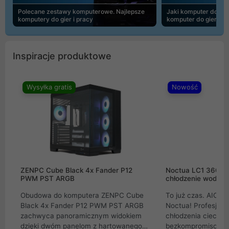
Polecane zestawy komputerowe. Najlepsze
Jaki komputer do 30
komputery do gier i pracy
komputer do gier | 
Inspiracje produktowe
Wysyłka gratis
Nowość
ZENPC Cube Black 4x Fander P12
Noctua LC1 360mm
PWM PST ARGB
chłodzenie wodne 
Obudowa do komputera ZENPC Cube
To już czas. AIO w
Black 4x Fander P12 PWM PST ARGB
Noctua! Profesjon
zachwyca panoramicznym widokiem
chłodzenia cieczą 
dzięki dwóm panelom z hartowanego
bezkompromisowe 