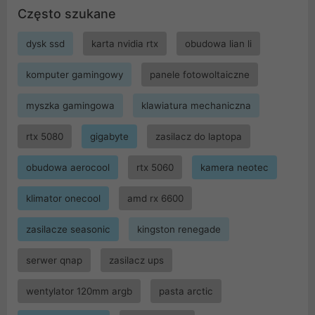
Często szukane
dysk ssd
karta nvidia rtx
obudowa lian li
komputer gamingowy
panele fotowoltaiczne
myszka gamingowa
klawiatura mechaniczna
rtx 5080
gigabyte
zasilacz do laptopa
obudowa aerocool
rtx 5060
kamera neotec
klimator onecool
amd rx 6600
zasilacze seasonic
kingston renegade
serwer qnap
zasilacz ups
wentylator 120mm argb
pasta arctic