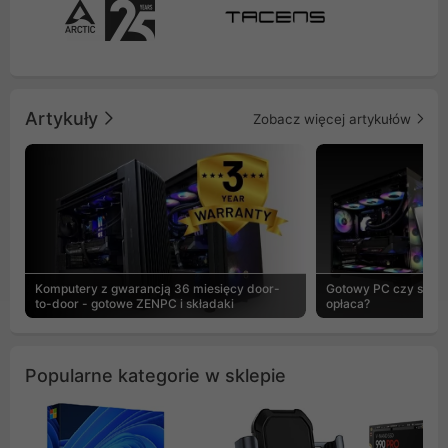
Artykuły
Zobacz więcej artykułów
Komputery z gwarancją 36 miesięcy door-
Gotowy PC czy skład
to-door - gotowe ZENPC i składaki
opłaca?
Popularne kategorie w sklepie