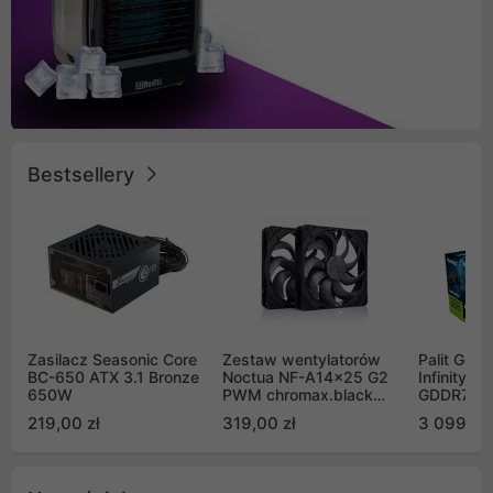
Bestsellery
Zasilacz Seasonic Core
Zestaw wentylatorów
Palit GeF
BC-650 ATX 3.1 Bronze
Noctua NF-A14x25 G2
Infinity 3
650W
PWM chromax.black
GDDR7 DL
Sx2-PP Sterrox 140mm
(NE75070
219,00 zł
319,00 zł
3 099,00
Push Pull (2szt)
GB2050S