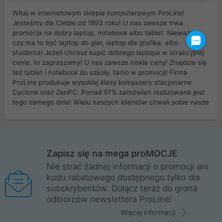
Witaj w internetowym sklepie komputerowym ProLine!
Jesteśmy dla Ciebie od 1993 roku! U nas zawsze trwa
promocja na dobry laptop, notebook albo tablet. Nieważne
czy ma to być laptop do gier, laptop dla grafika, albo
studenta! Jeżeli chcesz kupić dobrego laptopa w atrakcyjnej
cenie, to zapraszamy! U nas zawsze niskie ceny! Znajdzie się
też tablet i notebook do szkoły, tanio w promocji! Firma
ProLine produkuje wysokiej klasy komputery stacjonarne
Cyclone oraz ZenPC. Ponad 97% zamówień realizowane jest
tego samego dnia! Wielu naszych klientów chwali sobie nasze
myszki dla graczy i klawiatury mechaniczne. Posiadamy sieć
sklepów komputerowych na terenie kraju. W większości z
nich możesz odebrać zamówienie bez kosztów transportu.
Posiadamy sklep komputerowy w miastach takich jak
Wrocław, Poznań, Legnica, Katowice, Gliwice, Kalisz, Bytom,
Zapisz się na mega proMOCJE
Trzebnica, Opole. Szybka i profesjonalna obsługa!
Nie strać żadnej informacji o promocji ani
kodu rabatowego dostępnego tylko dla
ProLine to polska firma ze 100% polskim kapitałem. Działamy
subskrybentów. Dołącz teraz do grona
legalnie i płacimy podatki w naszym kraju! Posiadamy siedzibę
odbiorców newslettera ProLine!
główną w Mirkowie oraz salony na terenie kraju. Cała
komunikacja ze sklepem komputerowym ProLine jest
Więcej informacji
szyfrowana za pomocą technologii SSL. Nie sprzedajemy