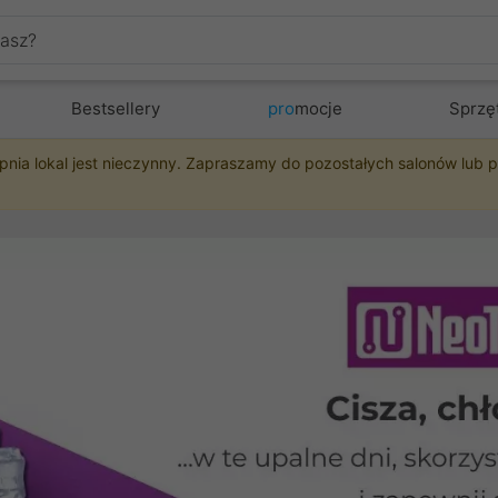
Bestsellery
pro
mocje
Sprzę
pnia lokal jest nieczynny. Zapraszamy do pozostałych salonów lub