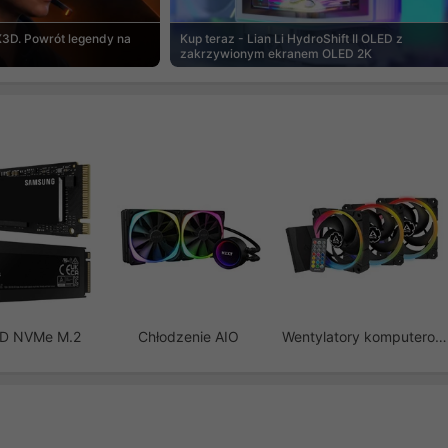
3D. Powrót legendy na
Kup teraz - Lian Li HydroShift II OLED z
zakrzywionym ekranem OLED 2K
SD NVMe M.2
Chłodzenie AIO
Wentylatory komputerowe