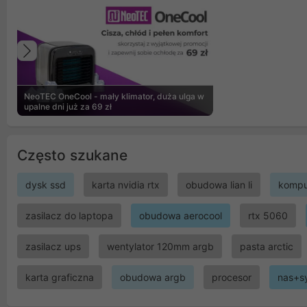
Poprzedni
NeoTEC OneCool - mały klimator, duża ulga w
upalne dni już za 69 zł
Często szukane
dysk ssd
karta nvidia rtx
obudowa lian li
kompu
zasilacz do laptopa
obudowa aerocool
rtx 5060
zasilacz ups
wentylator 120mm argb
pasta arctic
karta graficzna
obudowa argb
procesor
nas+s