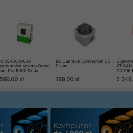
olt 3SR3000006
EK-Quantum Convection D5 -
Gigabyt
zetwornica solarna Green
Silver
XT GAMI
ost Pro 5000 Sinus
GDDR6 
ypass
R9070X
 599,00 zł
199,00 zł
3 249,