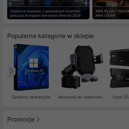
Zasilacze Seasonic z podwójnym triumfem
AMD Ryzen 7 5800X
podczas European Hardware Awards 2026
AM4 i DDR4
Popularne kategorie w sklepie
Poprzedni
Systemy operacyjne
Akcesoria do telefonów GSM
Dysk S
Promocje