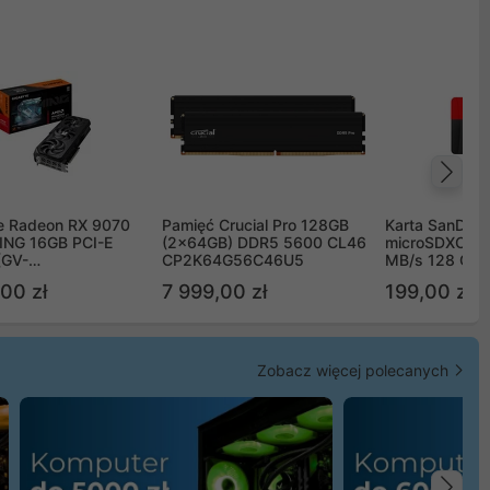
Na
e Radeon RX 9070
Pamięć Crucial Pro 128GB
Karta SanDisk
NG 16GB PCI-E
(2x64GB) DDR5 5600 CL46
microSDXC UH
(GV-
CP2K64G56C46U5
MB/s 128 GB
TGAMING-16GD)
00 zł
7 999,00 zł
199,00 zł
Zobacz więcej polecanych