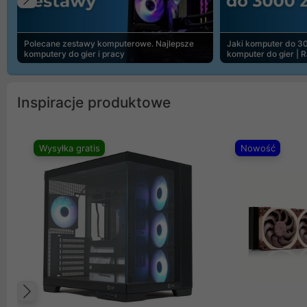
Poprzedni
Polecane zestawy komputerowe. Najlepsze
Jaki komputer do 30
komputery do gier i pracy
komputer do gier | 
Inspiracje produktowe
Wysyłka gratis
Nowość
Poprzedni