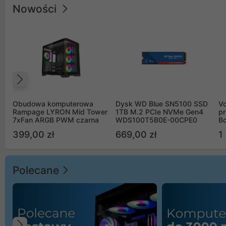
Nowości
Poprzedni
Obudowa komputerowa
Dysk WD Blue SN5100 SSD
V
Rampage LYRON Mid Tower
1TB M.2 PCIe NVMe Gen4
pr
7xFan ARGB PWM czarna
WDS100T5B0E-00CPE0
Bo
B
399,00 zł
669,00 zł
1
Polecane