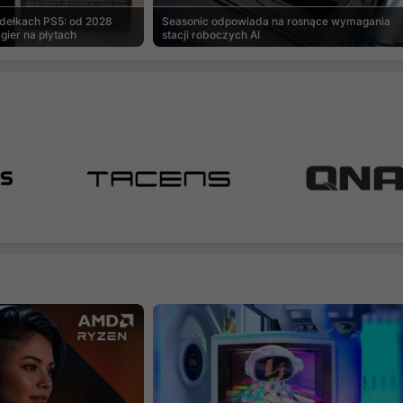
udełkach PS5: od 2028
Seasonic odpowiada na rosnące wymagania
gier na płytach
stacji roboczych AI