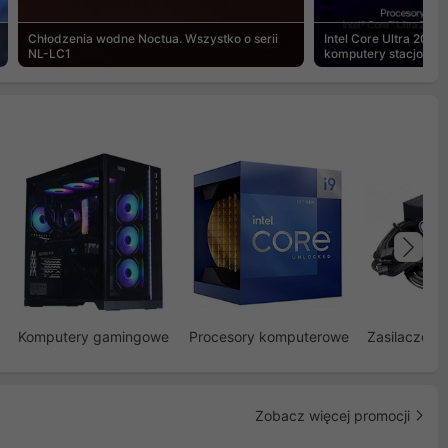
Chłodzenia wodne Noctua. Wszystko o serii
Intel Core Ultra 200S
NL-LC1
komputery stacjonar
Na
Komputery gamingowe
Procesory komputerowe
Zasilacze d
Zobacz więcej promocji