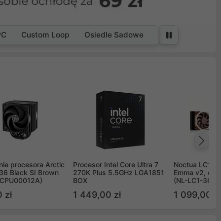
PC
Custom Loop
Osiedle Sadowe
Na
ie procesora Arctic
Procesor Intel Core Ultra 7
Noctua LC1 3
36 Black SI Brown
270K Plus 5.5GHz LGA1851
Emma v2, chł
OCPU00012A)
BOX
(NL-LC1-36)
 zł
1 449,00 zł
1 099,00 zł