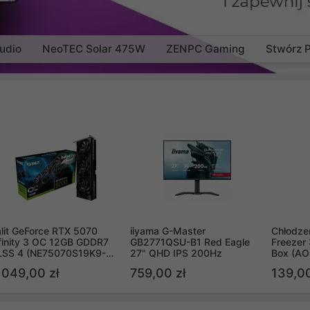
udio
NeoTEC Solar 475W
ZENPC Gaming
Stwórz 
lit GeForce RTX 5070
iiyama G-Master
Chłodzen
finity 3 OC 12GB GDDR7
GB2771QSU-B1 Red Eagle
Freezer 
LSS 4 (NE75070S19K9-
27" QHD IPS 200Hz
Box (A
B2050S)
 049,00 zł
759,00 zł
139,00