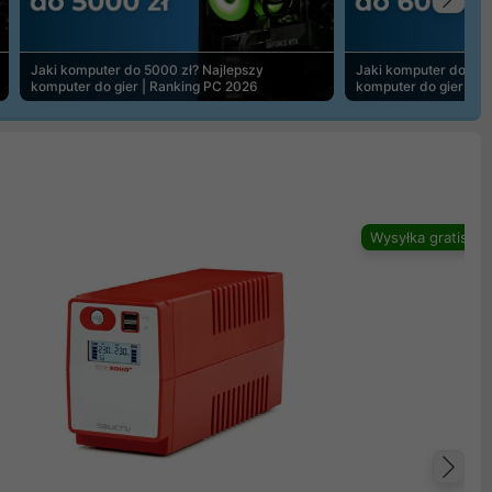
Na
Jaki komputer do 5000 zł? Najlepszy
Jaki komputer do 600
komputer do gier | Ranking PC 2026
komputer do gier | R
Wysyłka gratis
Na