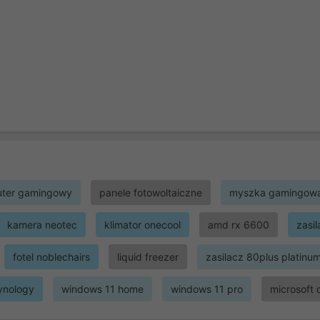
ter gamingowy
panele fotowoltaiczne
myszka gamingow
kamera neotec
klimator onecool
amd rx 6600
zasi
fotel noblechairs
liquid freezer
zasilacz 80plus platinu
ynology
windows 11 home
windows 11 pro
microsoft 