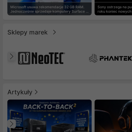
Microsoft usuwa rekomendacje 32 GB RAM.
Sony ostrzega na p
Jednocześnie sprzedaje komputery Surface z
roku koniec nowych 
8 GB
Sklepy marek
Poprzedni
Artykuły
Poprzedni