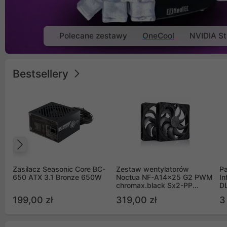
Polecane zestawy
OneCool
NVIDIA St
Bestsellery
Poprzedni
Zasilacz Seasonic Core BC-
Zestaw wentylatorów
Pa
650 ATX 3.1 Bronze 650W
Noctua NF-A14x25 G2 PWM
In
chromax.black Sx2-PP
D
Sterrox 140mm Push Pull
G
199,00 zł
319,00 zł
3
(2szt)