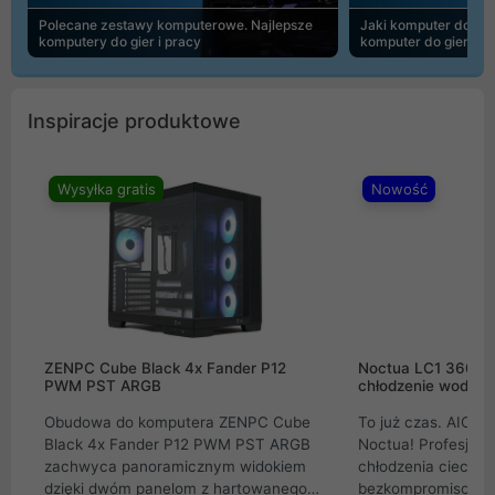
Polecane zestawy komputerowe. Najlepsze
Jaki komputer do 30
komputery do gier i pracy
komputer do gier | 
Inspiracje produktowe
Wysyłka gratis
Nowość
ZENPC Cube Black 4x Fander P12
Noctua LC1 360mm
PWM PST ARGB
chłodzenie wodne 
Obudowa do komputera ZENPC Cube
To już czas. AIO w
Black 4x Fander P12 PWM PST ARGB
Noctua! Profesjon
zachwyca panoramicznym widokiem
chłodzenia cieczą 
dzięki dwóm panelom z hartowanego
bezkompromisowe 