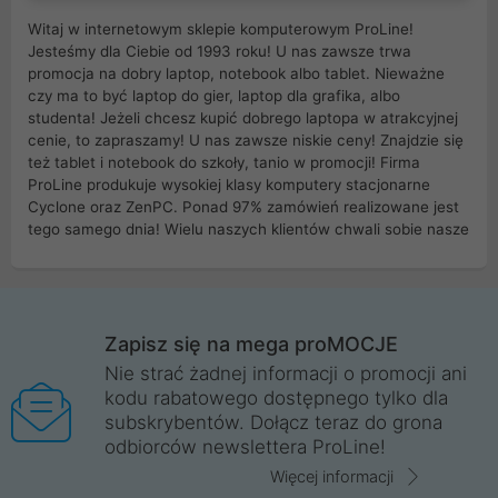
Witaj w internetowym sklepie komputerowym ProLine!
Jesteśmy dla Ciebie od 1993 roku! U nas zawsze trwa
promocja na dobry laptop, notebook albo tablet. Nieważne
czy ma to być laptop do gier, laptop dla grafika, albo
studenta! Jeżeli chcesz kupić dobrego laptopa w atrakcyjnej
cenie, to zapraszamy! U nas zawsze niskie ceny! Znajdzie się
też tablet i notebook do szkoły, tanio w promocji! Firma
ProLine produkuje wysokiej klasy komputery stacjonarne
Cyclone oraz ZenPC. Ponad 97% zamówień realizowane jest
tego samego dnia! Wielu naszych klientów chwali sobie nasze
myszki dla graczy i klawiatury mechaniczne. Posiadamy sieć
sklepów komputerowych na terenie kraju. W większości z
nich możesz odebrać zamówienie bez kosztów transportu.
Posiadamy sklep komputerowy w miastach takich jak
Wrocław, Poznań, Legnica, Katowice, Gliwice, Kalisz, Bytom,
Zapisz się na mega proMOCJE
Trzebnica, Opole. Szybka i profesjonalna obsługa!
Nie strać żadnej informacji o promocji ani
kodu rabatowego dostępnego tylko dla
ProLine to polska firma ze 100% polskim kapitałem. Działamy
subskrybentów. Dołącz teraz do grona
legalnie i płacimy podatki w naszym kraju! Posiadamy siedzibę
odbiorców newslettera ProLine!
główną w Mirkowie oraz salony na terenie kraju. Cała
komunikacja ze sklepem komputerowym ProLine jest
Więcej informacji
szyfrowana za pomocą technologii SSL. Nie sprzedajemy