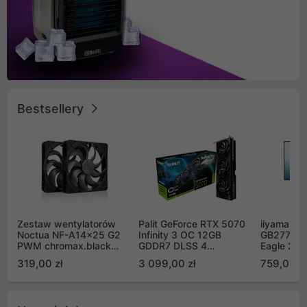
Bestsellery
Zestaw wentylatorów
Palit GeForce RTX 5070
iiyama G-
Noctua NF-A14x25 G2
Infinity 3 OC 12GB
GB2771QS
PWM chromax.black
GDDR7 DLSS 4
Eagle 27"
Sx2-PP Sterrox 140mm
(NE75070S19K9-
200Hz
319,00 zł
3 099,00 zł
759,00 zł
Push Pull (2szt)
GB2050S)