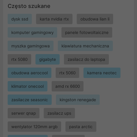
Często szukane
dysk ssd
karta nvidia rtx
obudowa lian li
komputer gamingowy
panele fotowoltaiczne
myszka gamingowa
klawiatura mechaniczna
rtx 5080
gigabyte
zasilacz do laptopa
obudowa aerocool
rtx 5060
kamera neotec
klimator onecool
amd rx 6600
zasilacze seasonic
kingston renegade
serwer qnap
zasilacz ups
wentylator 120mm argb
pasta arctic