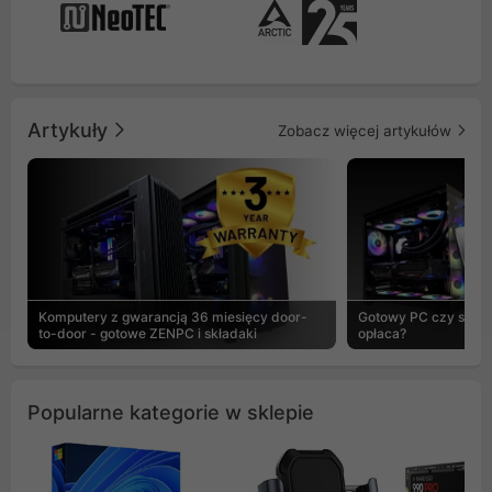
Artykuły
Zobacz więcej artykułów
Komputery z gwarancją 36 miesięcy door-
Gotowy PC czy skład
to-door - gotowe ZENPC i składaki
opłaca?
Popularne kategorie w sklepie