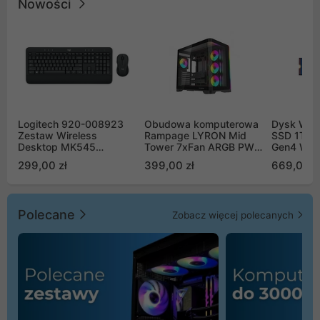
Nowości
Logitech 920-008923
Obudowa komputerowa
Dysk WD 
Zestaw Wireless
Rampage LYRON Mid
SSD 1TB 
Desktop MK545
Tower 7xFan ARGB PWM
Gen4 WD
Advanced
czarna
00CPE0
299,00 zł
399,00 zł
669,00 z
Polecane
Zobacz więcej polecanych