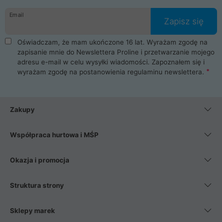
danych osobowych. Dlatego zakup notebooka albo laptopa w
Email
ProLine to czysta przyjemność i pełne bezpieczeństwo.
Zapisz się
Zaopatrzysz się u nas w akcesoria i części komputerowe
takie jak procesory, karty graficzne, płyty główne, pamięci,
Oświadczam, że mam ukończone 16 lat. Wyrażam zgodę na
dyski SSD, M.2 oraz HDD. Nasi pracownicy pomogą Ci wybrać
zapisanie mnie do Newslettera Proline i przetwarzanie mojego
najlepszy zasilacz komputerowy oraz obudowę do komputera.
adresu e-mail w celu wysyłki wiadomości. Zapoznałem się i
Poza komputerami mamy również najlepsze na rynku
wyrażam zgodę na postanowienia
regulaminu newslettera
.
Smartfony takich producentów jak Xiaomi, Apple, Samsung i
Huawei. Jeżeli chcesz, aby Twój komputer pracował cicho,
posiadamy szeroką gamę chłodzenia procesora, oraz ciche
wentylatory. Na koniec mając już to wszystko, możesz
Zakupy
wybrać idealny fotel gamingowy.
Współpraca hurtowa i MŚP
Okazja i promocja
Struktura strony
Sklepy marek