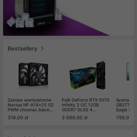
Bestsellery
Zestaw wentylatorów
Palit GeForce RTX 5070
iiyama G-
Noctua NF-A14x25 G2
Infinity 3 OC 12GB
GB2771QS
PWM chromax.black
GDDR7 DLSS 4
Eagle 27"
Sx2-PP Sterrox 140mm
(NE75070S19K9-
200Hz
319,00 zł
3 099,00 zł
759,00 zł
Push Pull (2szt)
GB2050S)