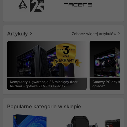
Artykuły
Zobacz więcej artykułów
Komputery z gwarancją 36 miesięcy door-
Gotowy PC czy skład
to-door - gotowe ZENPC i składaki
opłaca?
Popularne kategorie w sklepie