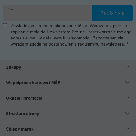
danych osobowych. Dlatego zakup notebooka albo laptopa w
Email
ProLine to czysta przyjemność i pełne bezpieczeństwo.
Zapisz się
Zaopatrzysz się u nas w akcesoria i części komputerowe
takie jak procesory, karty graficzne, płyty główne, pamięci,
Oświadczam, że mam ukończone 16 lat. Wyrażam zgodę na
dyski SSD, M.2 oraz HDD. Nasi pracownicy pomogą Ci wybrać
zapisanie mnie do Newslettera Proline i przetwarzanie mojego
najlepszy zasilacz komputerowy oraz obudowę do komputera.
adresu e-mail w celu wysyłki wiadomości. Zapoznałem się i
Poza komputerami mamy również najlepsze na rynku
wyrażam zgodę na postanowienia
regulaminu newslettera
.
Smartfony takich producentów jak Xiaomi, Apple, Samsung i
Huawei. Jeżeli chcesz, aby Twój komputer pracował cicho,
posiadamy szeroką gamę chłodzenia procesora, oraz ciche
wentylatory. Na koniec mając już to wszystko, możesz
Zakupy
wybrać idealny fotel gamingowy.
Współpraca hurtowa i MŚP
Okazja i promocja
Struktura strony
Sklepy marek