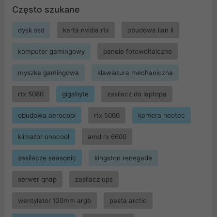
Często szukane
dysk ssd
karta nvidia rtx
obudowa lian li
komputer gamingowy
panele fotowoltaiczne
myszka gamingowa
klawiatura mechaniczna
rtx 5080
gigabyte
zasilacz do laptopa
obudowa aerocool
rtx 5060
kamera neotec
klimator onecool
amd rx 6600
zasilacze seasonic
kingston renegade
serwer qnap
zasilacz ups
wentylator 120mm argb
pasta arctic