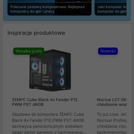
Polecane zestawy komputerowe. Najlepsze
Jaki komputer do 30
komputery do gier i pracy
komputer do gier | 
Inspiracje produktowe
Wysyłka gratis
Nowość
ZENPC Cube Black 4x Fander P12
Noctua LC1 360mm
PWM PST ARGB
chłodzenie wodne 
Obudowa do komputera ZENPC Cube
To już czas. AIO w
Black 4x Fander P12 PWM PST ARGB
Noctua! Profesjon
zachwyca panoramicznym widokiem
chłodzenia cieczą 
dzięki dwóm panelom z hartowanego
bezkompromisowe 