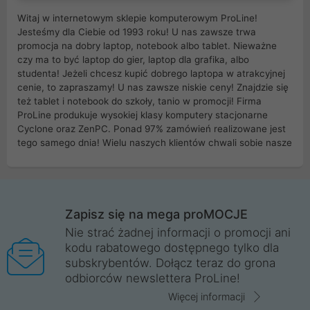
Witaj w internetowym sklepie komputerowym ProLine!
Jesteśmy dla Ciebie od 1993 roku! U nas zawsze trwa
promocja na dobry laptop, notebook albo tablet. Nieważne
czy ma to być laptop do gier, laptop dla grafika, albo
studenta! Jeżeli chcesz kupić dobrego laptopa w atrakcyjnej
cenie, to zapraszamy! U nas zawsze niskie ceny! Znajdzie się
też tablet i notebook do szkoły, tanio w promocji! Firma
ProLine produkuje wysokiej klasy komputery stacjonarne
Cyclone oraz ZenPC. Ponad 97% zamówień realizowane jest
tego samego dnia! Wielu naszych klientów chwali sobie nasze
myszki dla graczy i klawiatury mechaniczne. Posiadamy sieć
sklepów komputerowych na terenie kraju. W większości z
nich możesz odebrać zamówienie bez kosztów transportu.
Posiadamy sklep komputerowy w miastach takich jak
Wrocław, Poznań, Legnica, Katowice, Gliwice, Kalisz, Bytom,
Zapisz się na mega proMOCJE
Trzebnica, Opole. Szybka i profesjonalna obsługa!
Nie strać żadnej informacji o promocji ani
kodu rabatowego dostępnego tylko dla
ProLine to polska firma ze 100% polskim kapitałem. Działamy
subskrybentów. Dołącz teraz do grona
legalnie i płacimy podatki w naszym kraju! Posiadamy siedzibę
odbiorców newslettera ProLine!
główną w Mirkowie oraz salony na terenie kraju. Cała
komunikacja ze sklepem komputerowym ProLine jest
Więcej informacji
szyfrowana za pomocą technologii SSL. Nie sprzedajemy