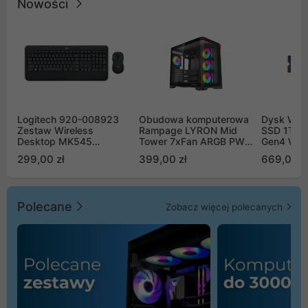
Nowości
Logitech 920-008923
Obudowa komputerowa
Dysk WD 
Zestaw Wireless
Rampage LYRON Mid
SSD 1TB 
Desktop MK545
Tower 7xFan ARGB PWM
Gen4 WD
Advanced
czarna
00CPE0
299,00 zł
399,00 zł
669,00 z
Polecane
Zobacz więcej polecanych