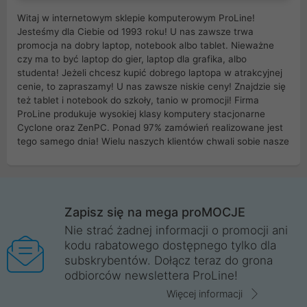
Witaj w internetowym sklepie komputerowym ProLine!
Jesteśmy dla Ciebie od 1993 roku! U nas zawsze trwa
promocja na dobry laptop, notebook albo tablet. Nieważne
czy ma to być laptop do gier, laptop dla grafika, albo
studenta! Jeżeli chcesz kupić dobrego laptopa w atrakcyjnej
cenie, to zapraszamy! U nas zawsze niskie ceny! Znajdzie się
też tablet i notebook do szkoły, tanio w promocji! Firma
ProLine produkuje wysokiej klasy komputery stacjonarne
Cyclone oraz ZenPC. Ponad 97% zamówień realizowane jest
tego samego dnia! Wielu naszych klientów chwali sobie nasze
myszki dla graczy i klawiatury mechaniczne. Posiadamy sieć
sklepów komputerowych na terenie kraju. W większości z
nich możesz odebrać zamówienie bez kosztów transportu.
Posiadamy sklep komputerowy w miastach takich jak
Wrocław, Poznań, Legnica, Katowice, Gliwice, Kalisz, Bytom,
Zapisz się na mega proMOCJE
Trzebnica, Opole. Szybka i profesjonalna obsługa!
Nie strać żadnej informacji o promocji ani
kodu rabatowego dostępnego tylko dla
ProLine to polska firma ze 100% polskim kapitałem. Działamy
subskrybentów. Dołącz teraz do grona
legalnie i płacimy podatki w naszym kraju! Posiadamy siedzibę
odbiorców newslettera ProLine!
główną w Mirkowie oraz salony na terenie kraju. Cała
komunikacja ze sklepem komputerowym ProLine jest
Więcej informacji
szyfrowana za pomocą technologii SSL. Nie sprzedajemy