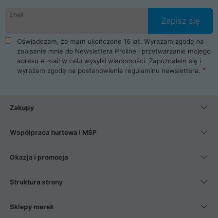
danych osobowych. Dlatego zakup notebooka albo laptopa w
Email
ProLine to czysta przyjemność i pełne bezpieczeństwo.
Zapisz się
Zaopatrzysz się u nas w akcesoria i części komputerowe
takie jak procesory, karty graficzne, płyty główne, pamięci,
Oświadczam, że mam ukończone 16 lat. Wyrażam zgodę na
dyski SSD, M.2 oraz HDD. Nasi pracownicy pomogą Ci wybrać
zapisanie mnie do Newslettera Proline i przetwarzanie mojego
najlepszy zasilacz komputerowy oraz obudowę do komputera.
adresu e-mail w celu wysyłki wiadomości. Zapoznałem się i
Poza komputerami mamy również najlepsze na rynku
wyrażam zgodę na postanowienia
regulaminu newslettera
.
Smartfony takich producentów jak Xiaomi, Apple, Samsung i
Huawei. Jeżeli chcesz, aby Twój komputer pracował cicho,
posiadamy szeroką gamę chłodzenia procesora, oraz ciche
wentylatory. Na koniec mając już to wszystko, możesz
Zakupy
wybrać idealny fotel gamingowy.
Współpraca hurtowa i MŚP
Okazja i promocja
Struktura strony
Sklepy marek