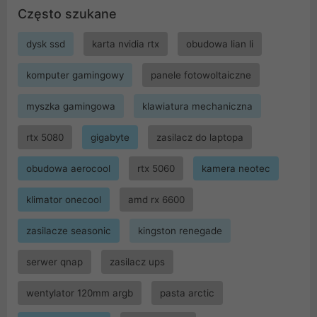
Często szukane
dysk ssd
karta nvidia rtx
obudowa lian li
komputer gamingowy
panele fotowoltaiczne
myszka gamingowa
klawiatura mechaniczna
rtx 5080
gigabyte
zasilacz do laptopa
obudowa aerocool
rtx 5060
kamera neotec
klimator onecool
amd rx 6600
zasilacze seasonic
kingston renegade
serwer qnap
zasilacz ups
wentylator 120mm argb
pasta arctic