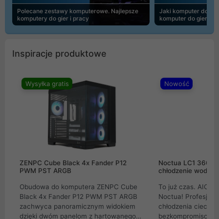
Polecane zestawy komputerowe. Najlepsze
Jaki komputer do 30
komputery do gier i pracy
komputer do gier | 
Inspiracje produktowe
Wysyłka gratis
Nowość
ZENPC Cube Black 4x Fander P12
Noctua LC1 360mm
PWM PST ARGB
chłodzenie wodne 
Obudowa do komputera ZENPC Cube
To już czas. AIO w
Black 4x Fander P12 PWM PST ARGB
Noctua! Profesjon
zachwyca panoramicznym widokiem
chłodzenia cieczą 
dzięki dwóm panelom z hartowanego
bezkompromisowe 