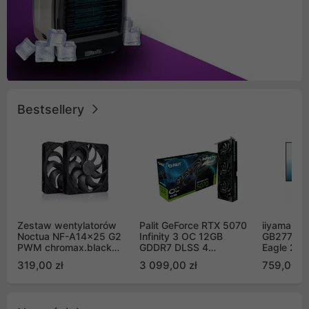
Bestsellery
Zestaw wentylatorów
Palit GeForce RTX 5070
iiyama G-
Noctua NF-A14x25 G2
Infinity 3 OC 12GB
GB2771QS
PWM chromax.black
GDDR7 DLSS 4
Eagle 27"
Sx2-PP Sterrox 140mm
(NE75070S19K9-
200Hz
319,00 zł
3 099,00 zł
759,00 zł
Push Pull (2szt)
GB2050S)