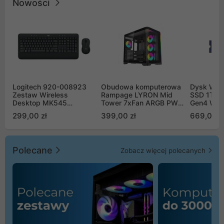
Nowości
Logitech 920-008923
Obudowa komputerowa
Dysk WD 
Zestaw Wireless
Rampage LYRON Mid
SSD 1TB 
Desktop MK545
Tower 7xFan ARGB PWM
Gen4 WD
Advanced
czarna
00CPE0
299,00 zł
399,00 zł
669,00 z
Polecane
Zobacz więcej polecanych