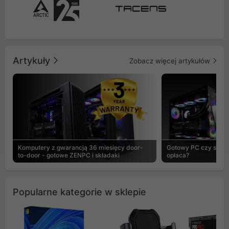
Artykuły
Zobacz więcej artykułów
Komputery z gwarancją 36 miesięcy door-
Gotowy PC czy skład
to-door - gotowe ZENPC i składaki
opłaca?
Popularne kategorie w sklepie