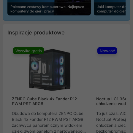
Polecane zestawy komputerowe. Najlepsze
Jaki komputer do 30
komputery do gier i pracy
komputer do gier | 
Inspiracje produktowe
Wysyłka gratis
Nowość
ZENPC Cube Black 4x Fander P12
Noctua LC1 360mm
PWM PST ARGB
chłodzenie wodne 
Obudowa do komputera ZENPC Cube
To już czas. AIO w
Black 4x Fander P12 PWM PST ARGB
Noctua! Profesjon
zachwyca panoramicznym widokiem
chłodzenia cieczą 
dzięki dwóm panelom z hartowanego
bezkompromisowe 