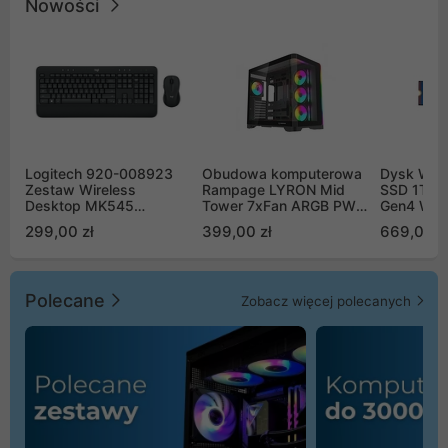
Nowości
Logitech 920-008923
Obudowa komputerowa
Dysk WD 
Zestaw Wireless
Rampage LYRON Mid
SSD 1TB 
Desktop MK545
Tower 7xFan ARGB PWM
Gen4 WD
Advanced
czarna
00CPE0
299,00 zł
399,00 zł
669,00 z
Polecane
Zobacz więcej polecanych