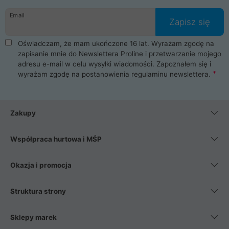
danych osobowych. Dlatego zakup notebooka albo laptopa w
Email
ProLine to czysta przyjemność i pełne bezpieczeństwo.
Zapisz się
Zaopatrzysz się u nas w akcesoria i części komputerowe
takie jak procesory, karty graficzne, płyty główne, pamięci,
Oświadczam, że mam ukończone 16 lat. Wyrażam zgodę na
dyski SSD, M.2 oraz HDD. Nasi pracownicy pomogą Ci wybrać
zapisanie mnie do Newslettera Proline i przetwarzanie mojego
najlepszy zasilacz komputerowy oraz obudowę do komputera.
adresu e-mail w celu wysyłki wiadomości. Zapoznałem się i
Poza komputerami mamy również najlepsze na rynku
wyrażam zgodę na postanowienia
regulaminu newslettera
.
Smartfony takich producentów jak Xiaomi, Apple, Samsung i
Huawei. Jeżeli chcesz, aby Twój komputer pracował cicho,
posiadamy szeroką gamę chłodzenia procesora, oraz ciche
wentylatory. Na koniec mając już to wszystko, możesz
Zakupy
wybrać idealny fotel gamingowy.
Współpraca hurtowa i MŚP
Okazja i promocja
Struktura strony
Sklepy marek