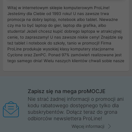
Witaj w internetowym sklepie komputerowym ProLine!
Jesteśmy dla Ciebie od 1993 roku! U nas zawsze trwa
promocja na dobry laptop, notebook albo tablet. Nieważne
czy ma to być laptop do gier, laptop dla grafika, albo
studenta! Jeżeli chcesz kupić dobrego laptopa w atrakcyjnej
cenie, to zapraszamy! U nas zawsze niskie ceny! Znajdzie się
też tablet i notebook do szkoły, tanio w promocji! Firma
ProLine produkuje wysokiej klasy komputery stacjonarne
Cyclone oraz ZenPC. Ponad 97% zamówień realizowane jest
tego samego dnia! Wielu naszych klientów chwali sobie nasze
myszki dla graczy i klawiatury mechaniczne. Posiadamy sieć
sklepów komputerowych na terenie kraju. W większości z
nich możesz odebrać zamówienie bez kosztów transportu.
Posiadamy sklep komputerowy w miastach takich jak
Wrocław, Poznań, Legnica, Katowice, Gliwice, Kalisz, Bytom,
Zapisz się na mega proMOCJE
Trzebnica, Opole. Szybka i profesjonalna obsługa!
Nie strać żadnej informacji o promocji ani
kodu rabatowego dostępnego tylko dla
ProLine to polska firma ze 100% polskim kapitałem. Działamy
subskrybentów. Dołącz teraz do grona
legalnie i płacimy podatki w naszym kraju! Posiadamy siedzibę
odbiorców newslettera ProLine!
główną w Mirkowie oraz salony na terenie kraju. Cała
komunikacja ze sklepem komputerowym ProLine jest
Więcej informacji
szyfrowana za pomocą technologii SSL. Nie sprzedajemy