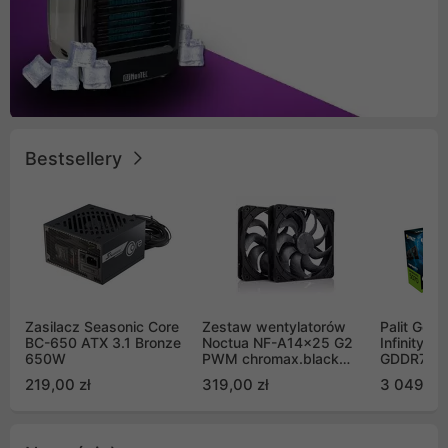
Bestsellery
Zasilacz Seasonic Core
Zestaw wentylatorów
Palit GeF
BC-650 ATX 3.1 Bronze
Noctua NF-A14x25 G2
Infinity 3
650W
PWM chromax.black
GDDR7 DL
Sx2-PP Sterrox 140mm
(NE75070
219,00 zł
319,00 zł
3 049,00
Push Pull (2szt)
GB2050S