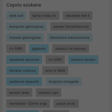
Często szukane
dysk ssd
karta nvidia rtx
obudowa lian li
komputer gamingowy
panele fotowoltaiczne
myszka gamingowa
klawiatura mechaniczna
rtx 5080
gigabyte
zasilacz do laptopa
obudowa aerocool
rtx 5060
kamera neotec
klimator onecool
amd rx 6600
zasilacze seasonic
kingston renegade
serwer qnap
zasilacz ups
wentylator 120mm argb
pasta arctic