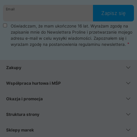
danych osobowych. Dlatego zakup notebooka albo laptopa w
Email
ProLine to czysta przyjemność i pełne bezpieczeństwo.
Zapisz się
Zaopatrzysz się u nas w akcesoria i części komputerowe
takie jak procesory, karty graficzne, płyty główne, pamięci,
Oświadczam, że mam ukończone 16 lat. Wyrażam zgodę na
dyski SSD, M.2 oraz HDD. Nasi pracownicy pomogą Ci wybrać
zapisanie mnie do Newslettera Proline i przetwarzanie mojego
najlepszy zasilacz komputerowy oraz obudowę do komputera.
adresu e-mail w celu wysyłki wiadomości. Zapoznałem się i
Poza komputerami mamy również najlepsze na rynku
wyrażam zgodę na postanowienia
regulaminu newslettera
.
Smartfony takich producentów jak Xiaomi, Apple, Samsung i
Huawei. Jeżeli chcesz, aby Twój komputer pracował cicho,
posiadamy szeroką gamę chłodzenia procesora, oraz ciche
wentylatory. Na koniec mając już to wszystko, możesz
Zakupy
wybrać idealny fotel gamingowy.
Współpraca hurtowa i MŚP
Okazja i promocja
Struktura strony
Sklepy marek