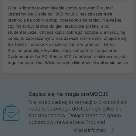
Witaj w internetowym sklepie komputerowym ProLine!
Jesteśmy dla Ciebie od 1993 roku! U nas zawsze trwa
promocja na dobry laptop, notebook albo tablet. Nieważne
czy ma to być laptop do gier, laptop dla grafika, albo
studenta! Jeżeli chcesz kupić dobrego laptopa w atrakcyjnej
cenie, to zapraszamy! U nas zawsze niskie ceny! Znajdzie się
też tablet i notebook do szkoły, tanio w promocji! Firma
ProLine produkuje wysokiej klasy komputery stacjonarne
Cyclone oraz ZenPC. Ponad 97% zamówień realizowane jest
tego samego dnia! Wielu naszych klientów chwali sobie nasze
myszki dla graczy i klawiatury mechaniczne. Posiadamy sieć
sklepów komputerowych na terenie kraju. W większości z
nich możesz odebrać zamówienie bez kosztów transportu.
Posiadamy sklep komputerowy w miastach takich jak
Wrocław, Poznań, Legnica, Katowice, Gliwice, Kalisz, Bytom,
Zapisz się na mega proMOCJE
Trzebnica, Opole. Szybka i profesjonalna obsługa!
Nie strać żadnej informacji o promocji ani
kodu rabatowego dostępnego tylko dla
ProLine to polska firma ze 100% polskim kapitałem. Działamy
subskrybentów. Dołącz teraz do grona
legalnie i płacimy podatki w naszym kraju! Posiadamy siedzibę
odbiorców newslettera ProLine!
główną w Mirkowie oraz salony na terenie kraju. Cała
komunikacja ze sklepem komputerowym ProLine jest
Więcej informacji
szyfrowana za pomocą technologii SSL. Nie sprzedajemy