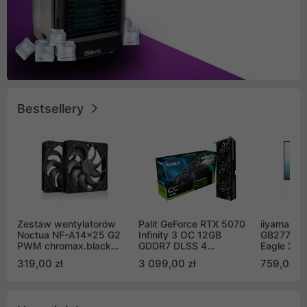
Bestsellery
Zestaw wentylatorów
Palit GeForce RTX 5070
iiyama G-
Noctua NF-A14x25 G2
Infinity 3 OC 12GB
GB2771QS
PWM chromax.black
GDDR7 DLSS 4
Eagle 27"
Sx2-PP Sterrox 140mm
(NE75070S19K9-
200Hz
319,00 zł
3 099,00 zł
759,00 zł
Push Pull (2szt)
GB2050S)