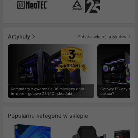
Artykuły
Zobacz więcej artykułów
Komputery z gwarancją 36 miesięcy door-
Gotowy PC czy skład
to-door - gotowe ZENPC i składaki
opłaca?
Popularne kategorie w sklepie