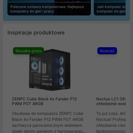
Polecane zestawy komputerowe. Najlepsze
Jaki komputer do 30
komputery do gier i pracy
komputer do gier | 
Inspiracje produktowe
Wysyłka gratis
Nowość
ZENPC Cube Black 4x Fander P12
Noctua LC1 360mm
PWM PST ARGB
chłodzenie wodne 
Obudowa do komputera ZENPC Cube
To już czas. AIO w
Black 4x Fander P12 PWM PST ARGB
Noctua! Profesjon
zachwyca panoramicznym widokiem
chłodzenia cieczą 
dzięki dwóm panelom z hartowanego
bezkompromisowe 