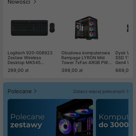
Nowości
Logitech 920-008923
Obudowa komputerowa
Dysk WD 
Zestaw Wireless
Rampage LYRON Mid
SSD 1TB 
Desktop MK545
Tower 7xFan ARGB PWM
Gen4 WD
Advanced
czarna
00CPE0
299,00 zł
399,00 zł
669,00 z
Polecane
Zobacz więcej polecanych