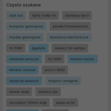
Często szukane
dysk ssd
karta nvidia rtx
obudowa lian li
komputer gamingowy
panele fotowoltaiczne
myszka gamingowa
klawiatura mechaniczna
rtx 5080
gigabyte
zasilacz do laptopa
obudowa aerocool
rtx 5060
kamera neotec
klimator onecool
amd rx 6600
zasilacze seasonic
kingston renegade
serwer qnap
zasilacz ups
wentylator 120mm argb
pasta arctic