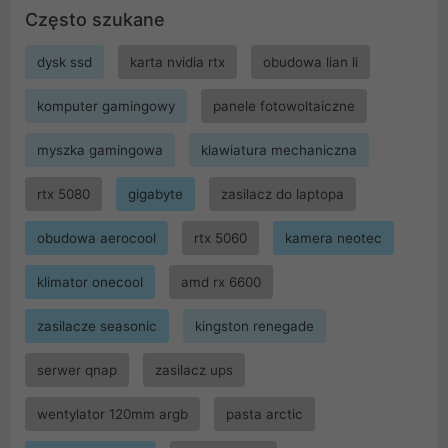
Często szukane
dysk ssd
karta nvidia rtx
obudowa lian li
komputer gamingowy
panele fotowoltaiczne
myszka gamingowa
klawiatura mechaniczna
rtx 5080
gigabyte
zasilacz do laptopa
obudowa aerocool
rtx 5060
kamera neotec
klimator onecool
amd rx 6600
zasilacze seasonic
kingston renegade
serwer qnap
zasilacz ups
wentylator 120mm argb
pasta arctic