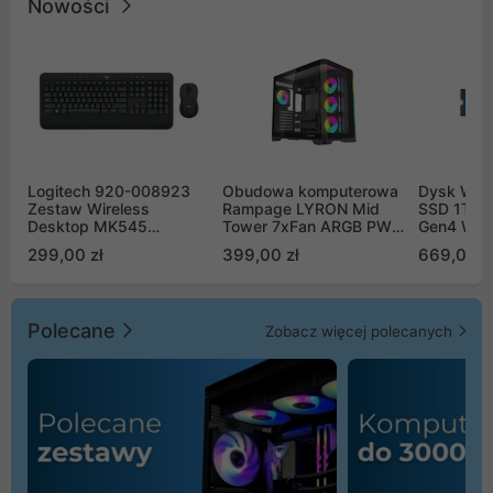
Nowości
Logitech 920-008923
Obudowa komputerowa
Dysk WD 
Zestaw Wireless
Rampage LYRON Mid
SSD 1TB 
Desktop MK545
Tower 7xFan ARGB PWM
Gen4 WD
Advanced
czarna
00CPE0
299,00 zł
399,00 zł
669,00 z
Polecane
Zobacz więcej polecanych