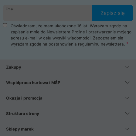
danych osobowych. Dlatego zakup notebooka albo laptopa w
Email
ProLine to czysta przyjemność i pełne bezpieczeństwo.
Zapisz się
Zaopatrzysz się u nas w akcesoria i części komputerowe
takie jak procesory, karty graficzne, płyty główne, pamięci,
Oświadczam, że mam ukończone 16 lat. Wyrażam zgodę na
dyski SSD, M.2 oraz HDD. Nasi pracownicy pomogą Ci wybrać
zapisanie mnie do Newslettera Proline i przetwarzanie mojego
najlepszy zasilacz komputerowy oraz obudowę do komputera.
adresu e-mail w celu wysyłki wiadomości. Zapoznałem się i
Poza komputerami mamy również najlepsze na rynku
wyrażam zgodę na postanowienia
regulaminu newslettera
.
Smartfony takich producentów jak Xiaomi, Apple, Samsung i
Huawei. Jeżeli chcesz, aby Twój komputer pracował cicho,
posiadamy szeroką gamę chłodzenia procesora, oraz ciche
wentylatory. Na koniec mając już to wszystko, możesz
Zakupy
wybrać idealny fotel gamingowy.
Współpraca hurtowa i MŚP
Okazja i promocja
Struktura strony
Sklepy marek