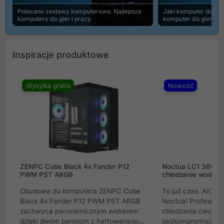
Polecane zestawy komputerowe. Najlepsze
Jaki komputer do 30
komputery do gier i pracy
komputer do gier | 
Inspiracje produktowe
Wysyłka gratis
Nowość
ZENPC Cube Black 4x Fander P12
Noctua LC1 360mm
PWM PST ARGB
chłodzenie wodne 
Obudowa do komputera ZENPC Cube
To już czas. AIO w
Black 4x Fander P12 PWM PST ARGB
Noctua! Profesjon
zachwyca panoramicznym widokiem
chłodzenia cieczą 
dzięki dwóm panelom z hartowanego
bezkompromisowe 