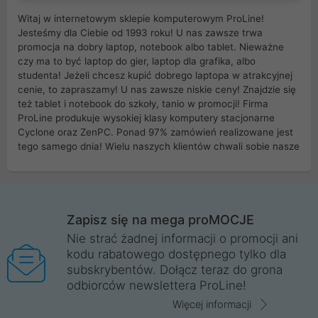
Witaj w internetowym sklepie komputerowym ProLine!
Jesteśmy dla Ciebie od 1993 roku! U nas zawsze trwa
promocja na dobry laptop, notebook albo tablet. Nieważne
czy ma to być laptop do gier, laptop dla grafika, albo
studenta! Jeżeli chcesz kupić dobrego laptopa w atrakcyjnej
cenie, to zapraszamy! U nas zawsze niskie ceny! Znajdzie się
też tablet i notebook do szkoły, tanio w promocji! Firma
ProLine produkuje wysokiej klasy komputery stacjonarne
Cyclone oraz ZenPC. Ponad 97% zamówień realizowane jest
tego samego dnia! Wielu naszych klientów chwali sobie nasze
myszki dla graczy i klawiatury mechaniczne. Posiadamy sieć
sklepów komputerowych na terenie kraju. W większości z
nich możesz odebrać zamówienie bez kosztów transportu.
Posiadamy sklep komputerowy w miastach takich jak
Wrocław, Poznań, Legnica, Katowice, Gliwice, Kalisz, Bytom,
Zapisz się na mega proMOCJE
Trzebnica, Opole. Szybka i profesjonalna obsługa!
Nie strać żadnej informacji o promocji ani
kodu rabatowego dostępnego tylko dla
ProLine to polska firma ze 100% polskim kapitałem. Działamy
subskrybentów. Dołącz teraz do grona
legalnie i płacimy podatki w naszym kraju! Posiadamy siedzibę
odbiorców newslettera ProLine!
główną w Mirkowie oraz salony na terenie kraju. Cała
komunikacja ze sklepem komputerowym ProLine jest
Więcej informacji
szyfrowana za pomocą technologii SSL. Nie sprzedajemy