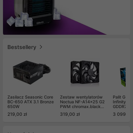
Bestsellery
Zasilacz Seasonic Core
Zestaw wentylatorów
Palit GeF
BC-650 ATX 3.1 Bronze
Noctua NF-A14x25 G2
Infinity 3
650W
PWM chromax.black
GDDR7 DL
Sx2-PP Sterrox 140mm
(NE75070
219,00 zł
319,00 zł
3 099,00
Push Pull (2szt)
GB2050S