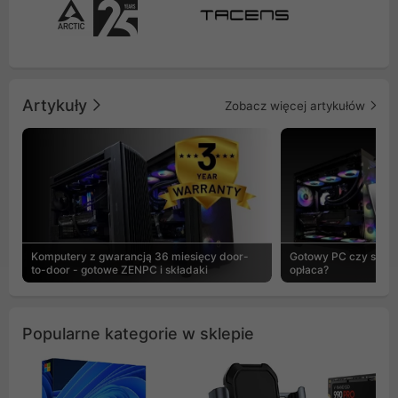
Artykuły
Zobacz więcej artykułów
Komputery z gwarancją 36 miesięcy door-
Gotowy PC czy skład
to-door - gotowe ZENPC i składaki
opłaca?
Popularne kategorie w sklepie