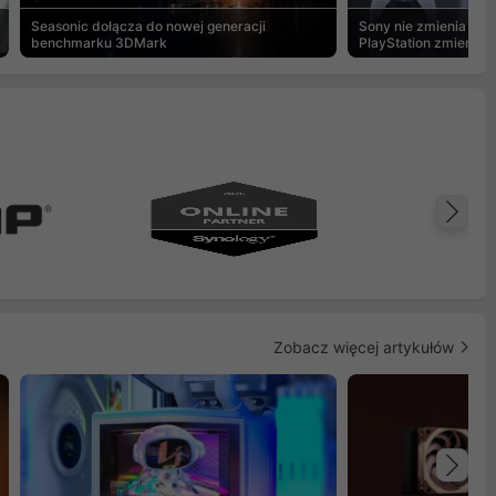
Seasonic dołącza do nowej generacji
Sony nie zmienia zdan
benchmarku 3DMark
PlayStation zmierza w
cyfrowej
Na
Zobacz więcej artykułów
Na