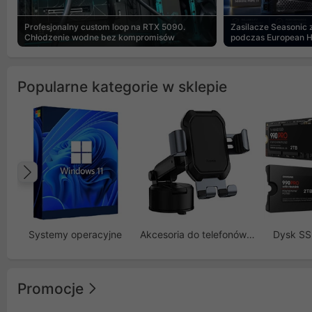
Profesjonalny custom loop na RTX 5090.
Zasilacze Seasonic
Chłodzenie wodne bez kompromisów
podczas European 
Popularne kategorie w sklepie
Poprzedni
Systemy operacyjne
Akcesoria do telefonów GSM
Dysk S
Promocje