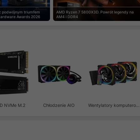
 z podwójnym triumfem
AMD Ryzen 7 5800X3D. Powrót legendy na
Hardware Awards 2026
AM4 i DDR4
SD NVMe M.2
Chłodzenie AIO
Wentylatory komputerowe