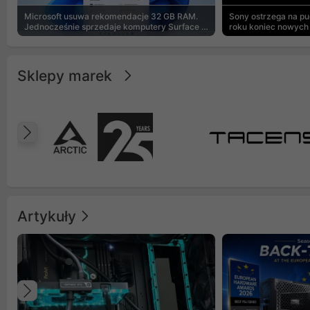
Microsoft usuwa rekomendacje 32 GB RAM.
Sony ostrzega na p
Jednocześnie sprzedaje komputery Surface z
roku koniec nowych 
8 GB
Sklepy marek
Poprzedni
Artykuły
Poprzedni