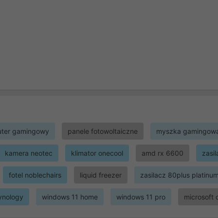
ter gamingowy
panele fotowoltaiczne
myszka gamingow
kamera neotec
klimator onecool
amd rx 6600
zasi
fotel noblechairs
liquid freezer
zasilacz 80plus platinu
ynology
windows 11 home
windows 11 pro
microsoft 