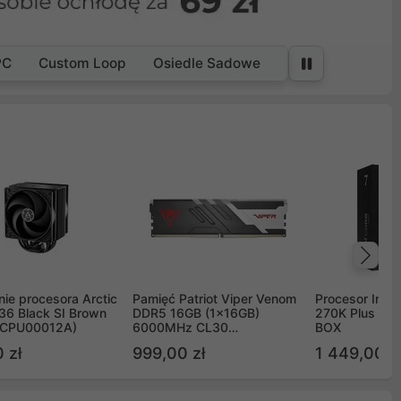
PC
Custom Loop
Osiedle Sadowe
Na
ie procesora Arctic
Pamięć Patriot Viper Venom
Procesor Intel 
36 Black SI Brown
DDR5 16GB (1x16GB)
270K Plus 5.
OCPU00012A)
6000MHz CL30
BOX
PVV516G60C30
 zł
999,00 zł
1 449,00 z