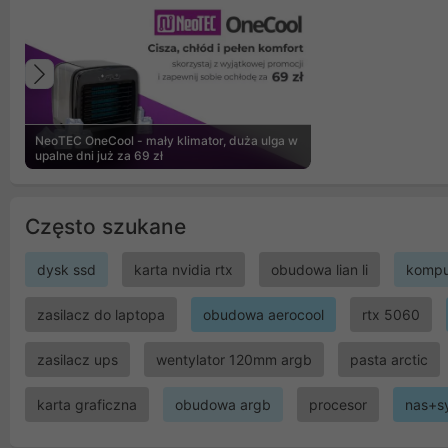
Poprzedni
NeoTEC OneCool - mały klimator, duża ulga w
upalne dni już za 69 zł
Często szukane
dysk ssd
karta nvidia rtx
obudowa lian li
kompu
zasilacz do laptopa
obudowa aerocool
rtx 5060
zasilacz ups
wentylator 120mm argb
pasta arctic
karta graficzna
obudowa argb
procesor
nas+s