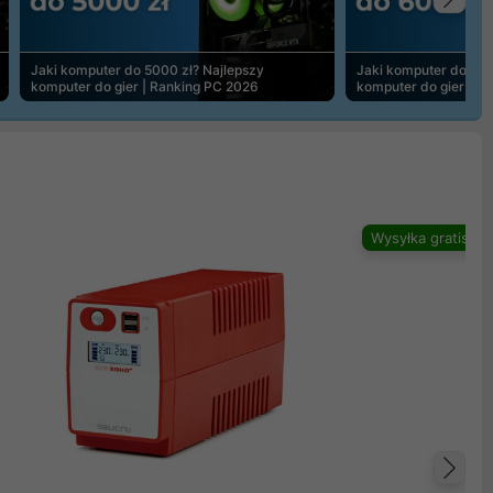
Na
Jaki komputer do 5000 zł? Najlepszy
Jaki komputer do 600
komputer do gier | Ranking PC 2026
komputer do gier | R
Wysyłka gratis
Na