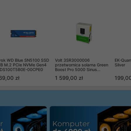
ysk WD Blue SN5100 SSD
Volt 3SR3000006
EK-Quan
TB M.2 PCIe NVMe Gen4
przetwornica solarna Green
Silver
DS100T5B0E-00CPE0
Boost Pro 5000 Sinus
Bypass
69,00 zł
1 599,00 zł
199,00