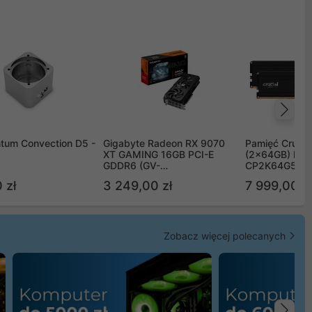
Na
tum Convection D5 -
Gigabyte Radeon RX 9070
Pamięć Crucia
XT GAMING 16GB PCI-E
(2x64GB) DD
GDDR6 (GV-
CP2K64G56C
R9070XTGAMING-16GD)
 zł
3 249,00 zł
7 999,00 zł
Zobacz więcej polecanych