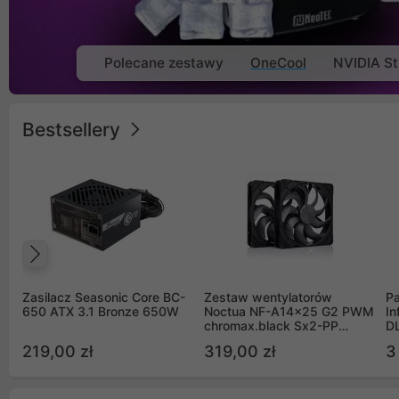
Polecane zestawy
OneCool
NVIDIA St
Bestsellery
Poprzedni
Zasilacz Seasonic Core BC-
Zestaw wentylatorów
Pa
650 ATX 3.1 Bronze 650W
Noctua NF-A14x25 G2 PWM
In
chromax.black Sx2-PP
D
Sterrox 140mm Push Pull
G
219,00 zł
319,00 zł
3
(2szt)