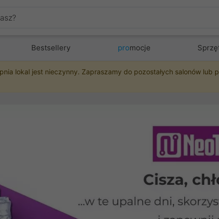
Bestsellery
pro
mocje
Sprzę
pnia lokal jest nieczynny. Zapraszamy do pozostałych salonów lub