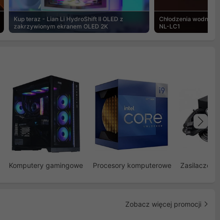
Kup teraz - Lian Li HydroShift II OLED z
Chłodzenia wodne Noc
zakrzywionym ekranem OLED 2K
NL-LC1
Na
Komputery gamingowe
Procesory komputerowe
Zasilacze d
Zobacz więcej promocji