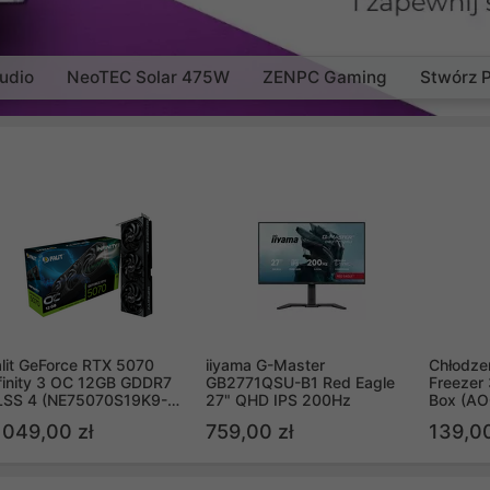
udio
NeoTEC Solar 475W
ZENPC Gaming
Stwórz 
lit GeForce RTX 5070
iiyama G-Master
Chłodzen
finity 3 OC 12GB GDDR7
GB2771QSU-B1 Red Eagle
Freezer 
LSS 4 (NE75070S19K9-
27" QHD IPS 200Hz
Box (A
B2050S)
 049,00 zł
759,00 zł
139,00