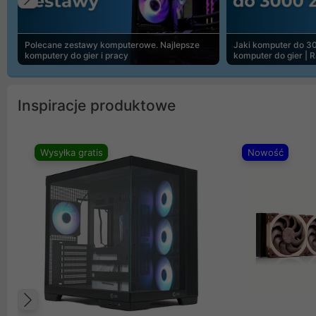
Poprzedni
Polecane zestawy komputerowe. Najlepsze
Jaki komputer do 30
komputery do gier i pracy
komputer do gier | 
Inspiracje produktowe
Wysyłka gratis
Nowość
Poprzedni