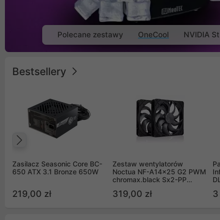
Polecane zestawy
OneCool
NVIDIA St
Bestsellery
Poprzedni
Zasilacz Seasonic Core BC-
Zestaw wentylatorów
Pa
650 ATX 3.1 Bronze 650W
Noctua NF-A14x25 G2 PWM
In
chromax.black Sx2-PP
D
Sterrox 140mm Push Pull
G
219,00 zł
319,00 zł
3
(2szt)