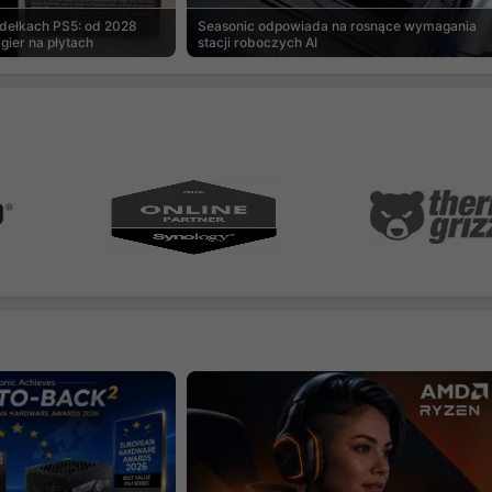
udełkach PS5: od 2028
Seasonic odpowiada na rosnące wymagania
gier na płytach
stacji roboczych AI