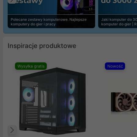
Poprzedni
Polecane zestawy komputerowe. Najlepsze
Jaki komputer do 30
komputery do gier i pracy
komputer do gier | 
Inspiracje produktowe
Wysyłka gratis
Nowość
Poprzedni