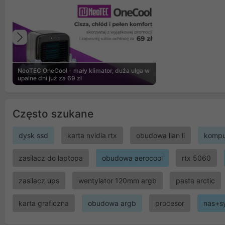
Poprzedni
NeoTEC OneCool - mały klimator, duża ulga w
upalne dni już za 69 zł
Często szukane
dysk ssd
karta nvidia rtx
obudowa lian li
kompu
zasilacz do laptopa
obudowa aerocool
rtx 5060
zasilacz ups
wentylator 120mm argb
pasta arctic
karta graficzna
obudowa argb
procesor
nas+s