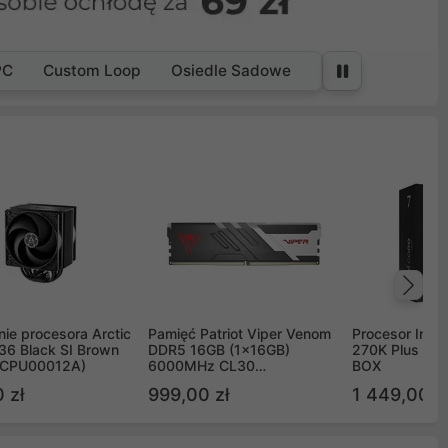
PC
Custom Loop
Osiedle Sadowe
Na
ie procesora Arctic
Pamięć Patriot Viper Venom
Procesor Intel 
36 Black SI Brown
DDR5 16GB (1x16GB)
270K Plus 5.
OCPU00012A)
6000MHz CL30
BOX
PVV516G60C30
 zł
999,00 zł
1 449,00 z