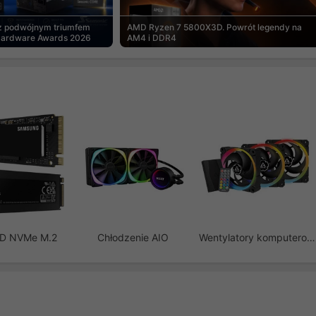
 z podwójnym triumfem
AMD Ryzen 7 5800X3D. Powrót legendy na
Hardware Awards 2026
AM4 i DDR4
SD NVMe M.2
Chłodzenie AIO
Wentylatory komputerowe