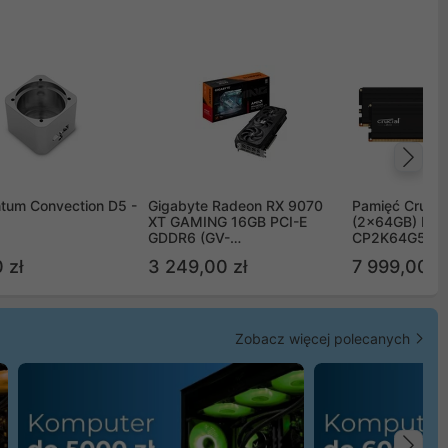
Na
tum Convection D5 -
Gigabyte Radeon RX 9070
Pamięć Crucia
XT GAMING 16GB PCI-E
(2x64GB) DD
GDDR6 (GV-
CP2K64G56C
R9070XTGAMING-16GD)
 zł
3 249,00 zł
7 999,00 zł
Zobacz więcej polecanych