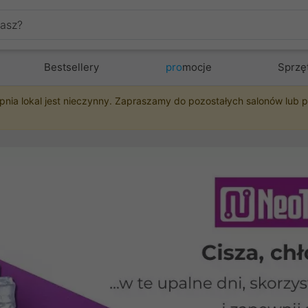
Bestsellery
pro
mocje
Sprzę
pnia lokal jest nieczynny. Zapraszamy do pozostałych salonów lub