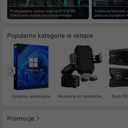
Profesjonalny custom loop na RTX 5090.
Zasilacze Seasonic
Chłodzenie wodne bez kompromisów
podczas European 
Popularne kategorie w sklepie
Poprzedni
Systemy operacyjne
Akcesoria do telefonów GSM
Dysk S
Promocje