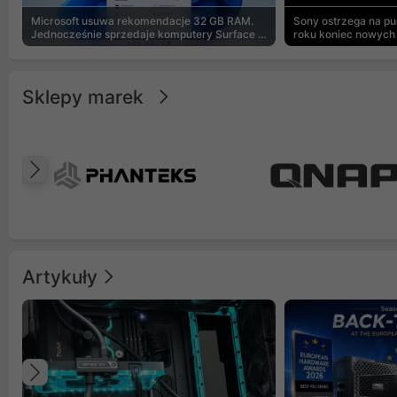
Microsoft usuwa rekomendacje 32 GB RAM.
Sony ostrzega na p
Jednocześnie sprzedaje komputery Surface z
roku koniec nowych 
8 GB
Sklepy marek
Poprzedni
Artykuły
Poprzedni