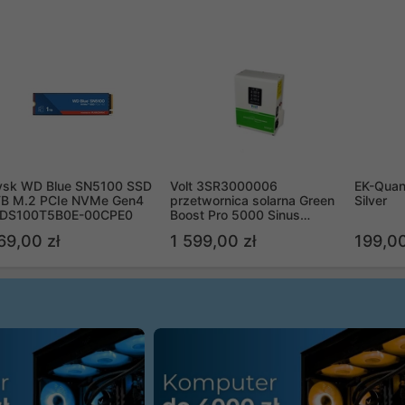
ysk WD Blue SN5100 SSD
Volt 3SR3000006
EK-Quan
TB M.2 PCIe NVMe Gen4
przetwornica solarna Green
Silver
DS100T5B0E-00CPE0
Boost Pro 5000 Sinus
Bypass
69,00 zł
1 599,00 zł
199,00