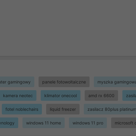
ter gamingowy
panele fotowoltaiczne
myszka gamingow
kamera neotec
klimator onecool
amd rx 6600
zasi
fotel noblechairs
liquid freezer
zasilacz 80plus platinu
ynology
windows 11 home
windows 11 pro
microsoft 