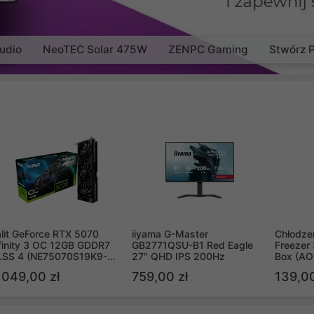
udio
NeoTEC Solar 475W
ZENPC Gaming
Stwórz 
lit GeForce RTX 5070
iiyama G-Master
Chłodzen
finity 3 OC 12GB GDDR7
GB2771QSU-B1 Red Eagle
Freezer 
LSS 4 (NE75070S19K9-
27" QHD IPS 200Hz
Box (A
B2050S)
 049,00 zł
759,00 zł
139,00