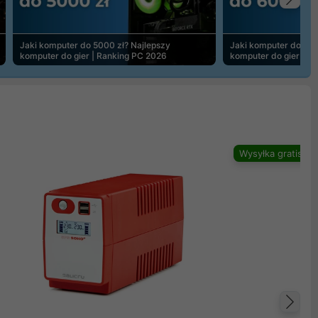
Na
Jaki komputer do 5000 zł? Najlepszy
Jaki komputer do 600
komputer do gier | Ranking PC 2026
komputer do gier | R
Wysyłka gratis
Na