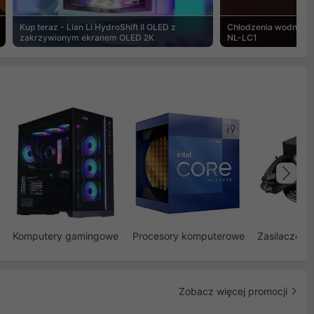
Kup teraz - Lian Li HydroShift II OLED z
Chłodzenia wodne Noc
zakrzywionym ekranem OLED 2K
NL-LC1
Na
Komputery gamingowe
Procesory komputerowe
Zasilacze d
Zobacz więcej promocji