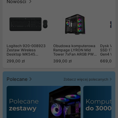
Nowości
Logitech 920-008923
Obudowa komputerowa
Dysk WD 
Zestaw Wireless
Rampage LYRON Mid
SSD 1TB 
Desktop MK545
Tower 7xFan ARGB PWM
Gen4 WD
Advanced
czarna
00CPE0
299,00 zł
399,00 zł
669,00 z
Polecane
Zobacz więcej polecanych