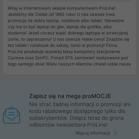
Witaj w internetowym sklepie komputerowym ProLine!
Jesteśmy dla Ciebie od 1993 roku! U nas zawsze trwa
promocja na dobry laptop, notebook albo tablet. Nieważne
czy ma to być laptop do gier, laptop dla grafika, albo
studenta! Jeżeli chcesz kupić dobrego laptopa w atrakcyjnej
cenie, to zapraszamy! U nas zawsze niskie ceny! Znajdzie się
też tablet i notebook do szkoły, tanio w promocji! Firma
ProLine produkuje wysokiej klasy komputery stacjonarne
Cyclone oraz ZenPC. Ponad 97% zamówień realizowane jest
tego samego dnia! Wielu naszych klientów chwali sobie nasze
myszki dla graczy i klawiatury mechaniczne. Posiadamy sieć
sklepów komputerowych na terenie kraju. W większości z
nich możesz odebrać zamówienie bez kosztów transportu.
Posiadamy sklep komputerowy w miastach takich jak
Wrocław, Poznań, Legnica, Katowice, Gliwice, Kalisz, Bytom,
Zapisz się na mega proMOCJE
Trzebnica, Opole. Szybka i profesjonalna obsługa!
Nie strać żadnej informacji o promocji ani
kodu rabatowego dostępnego tylko dla
ProLine to polska firma ze 100% polskim kapitałem. Działamy
subskrybentów. Dołącz teraz do grona
legalnie i płacimy podatki w naszym kraju! Posiadamy siedzibę
odbiorców newslettera ProLine!
główną w Mirkowie oraz salony na terenie kraju. Cała
komunikacja ze sklepem komputerowym ProLine jest
Więcej informacji
szyfrowana za pomocą technologii SSL. Nie sprzedajemy