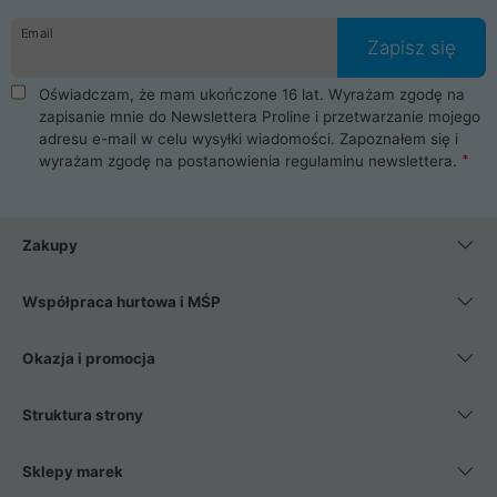
danych osobowych. Dlatego zakup notebooka albo laptopa w
Email
ProLine to czysta przyjemność i pełne bezpieczeństwo.
Zapisz się
Zaopatrzysz się u nas w akcesoria i części komputerowe
takie jak procesory, karty graficzne, płyty główne, pamięci,
Oświadczam, że mam ukończone 16 lat. Wyrażam zgodę na
dyski SSD, M.2 oraz HDD. Nasi pracownicy pomogą Ci wybrać
zapisanie mnie do Newslettera Proline i przetwarzanie mojego
najlepszy zasilacz komputerowy oraz obudowę do komputera.
adresu e-mail w celu wysyłki wiadomości. Zapoznałem się i
Poza komputerami mamy również najlepsze na rynku
wyrażam zgodę na postanowienia
regulaminu newslettera
.
Smartfony takich producentów jak Xiaomi, Apple, Samsung i
Huawei. Jeżeli chcesz, aby Twój komputer pracował cicho,
posiadamy szeroką gamę chłodzenia procesora, oraz ciche
wentylatory. Na koniec mając już to wszystko, możesz
Zakupy
wybrać idealny fotel gamingowy.
Współpraca hurtowa i MŚP
Okazja i promocja
Struktura strony
Sklepy marek