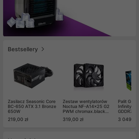
Bestsellery
Zasilacz Seasonic Core
Zestaw wentylatorów
Palit GeF
BC-650 ATX 3.1 Bronze
Noctua NF-A14x25 G2
Infinity 3
650W
PWM chromax.black
GDDR7 DL
Sx2-PP Sterrox 140mm
(NE75070
219,00 zł
319,00 zł
3 049,00
Push Pull (2szt)
GB2050S