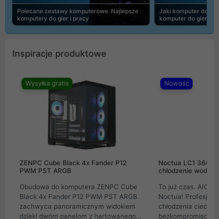
Polecane zestawy komputerowe. Najlepsze
Jaki komputer do 30
komputery do gier i pracy
komputer do gier | 
Inspiracje produktowe
Wysyłka gratis
Nowość
ZENPC Cube Black 4x Fander P12
Noctua LC1 360mm
PWM PST ARGB
chłodzenie wodne 
Obudowa do komputera ZENPC Cube
To już czas. AIO w
Black 4x Fander P12 PWM PST ARGB
Noctua! Profesjon
zachwyca panoramicznym widokiem
chłodzenia cieczą 
dzięki dwóm panelom z hartowanego
bezkompromisowe 