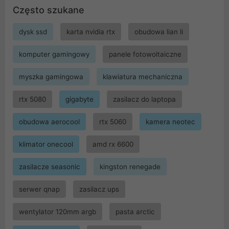
Często szukane
dysk ssd
karta nvidia rtx
obudowa lian li
komputer gamingowy
panele fotowoltaiczne
myszka gamingowa
klawiatura mechaniczna
rtx 5080
gigabyte
zasilacz do laptopa
obudowa aerocool
rtx 5060
kamera neotec
klimator onecool
amd rx 6600
zasilacze seasonic
kingston renegade
serwer qnap
zasilacz ups
wentylator 120mm argb
pasta arctic