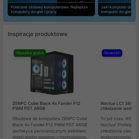
Polecane zestawy komputerowe. Najlepsze
Jaki komputer do 30
komputery do gier i pracy
komputer do gier | 
Inspiracje produktowe
Wysyłka gratis
Nowość
ZENPC Cube Black 4x Fander P12
Noctua LC1 360mm
PWM PST ARGB
chłodzenie wodne 
Obudowa do komputera ZENPC Cube
To już czas. AIO w
Black 4x Fander P12 PWM PST ARGB
Noctua! Profesjon
zachwyca panoramicznym widokiem
chłodzenia cieczą 
dzięki dwóm panelom z hartowanego
bezkompromisowe 