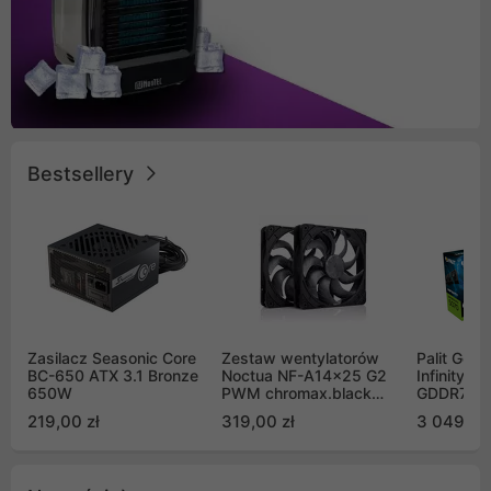
Bestsellery
Zasilacz Seasonic Core
Zestaw wentylatorów
Palit GeF
BC-650 ATX 3.1 Bronze
Noctua NF-A14x25 G2
Infinity 3
650W
PWM chromax.black
GDDR7 DL
Sx2-PP Sterrox 140mm
(NE75070
219,00 zł
319,00 zł
3 049,00
Push Pull (2szt)
GB2050S