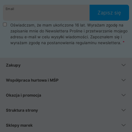
danych osobowych. Dlatego zakup notebooka albo laptopa w
Email
ProLine to czysta przyjemność i pełne bezpieczeństwo.
Zapisz się
Zaopatrzysz się u nas w akcesoria i części komputerowe
takie jak procesory, karty graficzne, płyty główne, pamięci,
Oświadczam, że mam ukończone 16 lat. Wyrażam zgodę na
dyski SSD, M.2 oraz HDD. Nasi pracownicy pomogą Ci wybrać
zapisanie mnie do Newslettera Proline i przetwarzanie mojego
najlepszy zasilacz komputerowy oraz obudowę do komputera.
adresu e-mail w celu wysyłki wiadomości. Zapoznałem się i
Poza komputerami mamy również najlepsze na rynku
wyrażam zgodę na postanowienia
regulaminu newslettera
.
Smartfony takich producentów jak Xiaomi, Apple, Samsung i
Huawei. Jeżeli chcesz, aby Twój komputer pracował cicho,
posiadamy szeroką gamę chłodzenia procesora, oraz ciche
wentylatory. Na koniec mając już to wszystko, możesz
Zakupy
wybrać idealny fotel gamingowy.
Współpraca hurtowa i MŚP
Okazja i promocja
Struktura strony
Sklepy marek