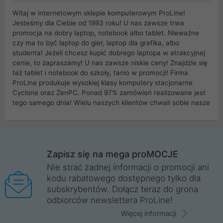
Witaj w internetowym sklepie komputerowym ProLine!
Jesteśmy dla Ciebie od 1993 roku! U nas zawsze trwa
promocja na dobry laptop, notebook albo tablet. Nieważne
czy ma to być laptop do gier, laptop dla grafika, albo
studenta! Jeżeli chcesz kupić dobrego laptopa w atrakcyjnej
cenie, to zapraszamy! U nas zawsze niskie ceny! Znajdzie się
też tablet i notebook do szkoły, tanio w promocji! Firma
ProLine produkuje wysokiej klasy komputery stacjonarne
Cyclone oraz ZenPC. Ponad 97% zamówień realizowane jest
tego samego dnia! Wielu naszych klientów chwali sobie nasze
myszki dla graczy i klawiatury mechaniczne. Posiadamy sieć
sklepów komputerowych na terenie kraju. W większości z
nich możesz odebrać zamówienie bez kosztów transportu.
Posiadamy sklep komputerowy w miastach takich jak
Wrocław, Poznań, Legnica, Katowice, Gliwice, Kalisz, Bytom,
Zapisz się na mega proMOCJE
Trzebnica, Opole. Szybka i profesjonalna obsługa!
Nie strać żadnej informacji o promocji ani
kodu rabatowego dostępnego tylko dla
ProLine to polska firma ze 100% polskim kapitałem. Działamy
subskrybentów. Dołącz teraz do grona
legalnie i płacimy podatki w naszym kraju! Posiadamy siedzibę
odbiorców newslettera ProLine!
główną w Mirkowie oraz salony na terenie kraju. Cała
komunikacja ze sklepem komputerowym ProLine jest
Więcej informacji
szyfrowana za pomocą technologii SSL. Nie sprzedajemy