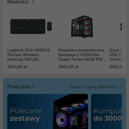
Nowości
Logitech 920-008923
Obudowa komputerowa
Dysk WD 
Zestaw Wireless
Rampage LYRON Mid
SSD 1TB 
Desktop MK545
Tower 7xFan ARGB PWM
Gen4 WD
Advanced
czarna
00CPE0
299,00 zł
399,00 zł
669,00 z
Polecane
Zobacz więcej polecanych