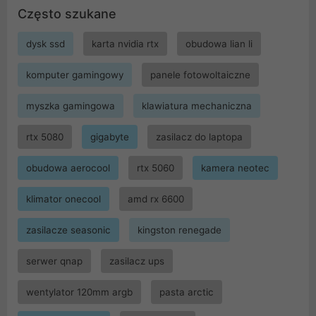
Często szukane
dysk ssd
karta nvidia rtx
obudowa lian li
komputer gamingowy
panele fotowoltaiczne
myszka gamingowa
klawiatura mechaniczna
rtx 5080
gigabyte
zasilacz do laptopa
obudowa aerocool
rtx 5060
kamera neotec
klimator onecool
amd rx 6600
zasilacze seasonic
kingston renegade
serwer qnap
zasilacz ups
wentylator 120mm argb
pasta arctic