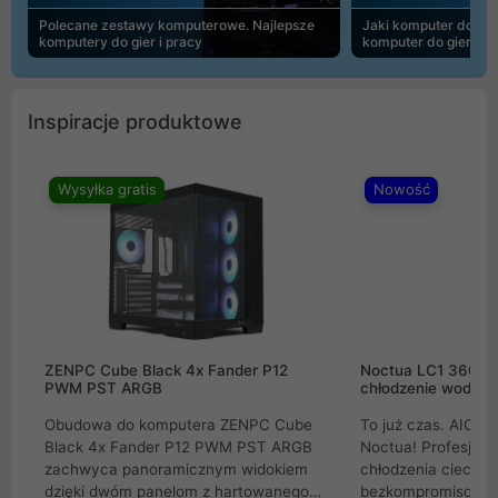
Polecane zestawy komputerowe. Najlepsze
Jaki komputer do 30
komputery do gier i pracy
komputer do gier | 
Inspiracje produktowe
Wysyłka gratis
Nowość
ZENPC Cube Black 4x Fander P12
Noctua LC1 360mm
PWM PST ARGB
chłodzenie wodne 
Obudowa do komputera ZENPC Cube
To już czas. AIO w
Black 4x Fander P12 PWM PST ARGB
Noctua! Profesjon
zachwyca panoramicznym widokiem
chłodzenia cieczą 
dzięki dwóm panelom z hartowanego
bezkompromisowe 