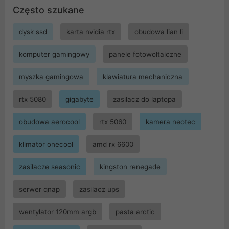
Często szukane
dysk ssd
karta nvidia rtx
obudowa lian li
komputer gamingowy
panele fotowoltaiczne
myszka gamingowa
klawiatura mechaniczna
rtx 5080
gigabyte
zasilacz do laptopa
obudowa aerocool
rtx 5060
kamera neotec
klimator onecool
amd rx 6600
zasilacze seasonic
kingston renegade
serwer qnap
zasilacz ups
wentylator 120mm argb
pasta arctic