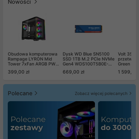
Nowości
Obudowa komputerowa
Dysk WD Blue SN5100
Volt 3SR
Rampage LYRON Mid
SSD 1TB M.2 PCIe NVMe
przetworn
Tower 7xFan ARGB PWM
Gen4 WDS100T5B0E-
Green Boo
czarna
00CPE0
Sinus Byp
399,00 zł
669,00 zł
1 599,00 
Polecane
Zobacz więcej polecanych