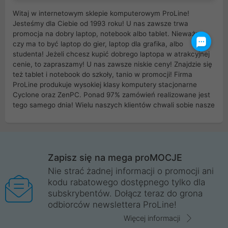
Witaj w internetowym sklepie komputerowym ProLine!
Jesteśmy dla Ciebie od 1993 roku! U nas zawsze trwa
promocja na dobry laptop, notebook albo tablet. Nieważne
czy ma to być laptop do gier, laptop dla grafika, albo
studenta! Jeżeli chcesz kupić dobrego laptopa w atrakcyjnej
cenie, to zapraszamy! U nas zawsze niskie ceny! Znajdzie się
też tablet i notebook do szkoły, tanio w promocji! Firma
ProLine produkuje wysokiej klasy komputery stacjonarne
Cyclone oraz ZenPC. Ponad 97% zamówień realizowane jest
tego samego dnia! Wielu naszych klientów chwali sobie nasze
myszki dla graczy i klawiatury mechaniczne. Posiadamy sieć
sklepów komputerowych na terenie kraju. W większości z
nich możesz odebrać zamówienie bez kosztów transportu.
Posiadamy sklep komputerowy w miastach takich jak
Wrocław, Poznań, Legnica, Katowice, Gliwice, Kalisz, Bytom,
Zapisz się na mega proMOCJE
Trzebnica, Opole. Szybka i profesjonalna obsługa!
Nie strać żadnej informacji o promocji ani
kodu rabatowego dostępnego tylko dla
ProLine to polska firma ze 100% polskim kapitałem. Działamy
subskrybentów. Dołącz teraz do grona
legalnie i płacimy podatki w naszym kraju! Posiadamy siedzibę
odbiorców newslettera ProLine!
główną w Mirkowie oraz salony na terenie kraju. Cała
komunikacja ze sklepem komputerowym ProLine jest
Więcej informacji
szyfrowana za pomocą technologii SSL. Nie sprzedajemy