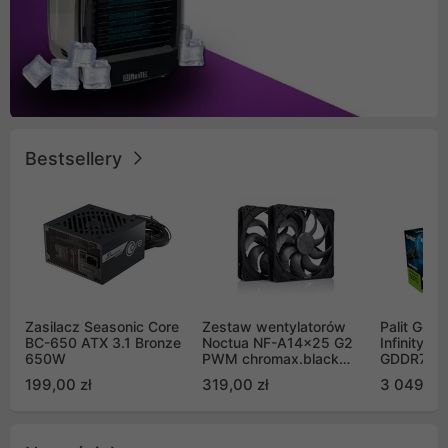
Bestsellery
Zasilacz Seasonic Core
Zestaw wentylatorów
Palit GeF
BC-650 ATX 3.1 Bronze
Noctua NF-A14x25 G2
Infinity 3
650W
PWM chromax.black
GDDR7 DL
Sx2-PP Sterrox 140mm
(NE75070
199,00 zł
319,00 zł
3 049,00
Push Pull (2szt)
GB2050S