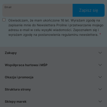
danych osobowych. Dlatego zakup notebooka albo laptopa w
Email
ProLine to czysta przyjemność i pełne bezpieczeństwo.
Zapisz się
Zaopatrzysz się u nas w akcesoria i części komputerowe
takie jak procesory, karty graficzne, płyty główne, pamięci,
Oświadczam, że mam ukończone 16 lat. Wyrażam zgodę na
dyski SSD, M.2 oraz HDD. Nasi pracownicy pomogą Ci wybrać
zapisanie mnie do Newslettera Proline i przetwarzanie mojego
najlepszy zasilacz komputerowy oraz obudowę do komputera.
adresu e-mail w celu wysyłki wiadomości. Zapoznałem się i
Poza komputerami mamy również najlepsze na rynku
wyrażam zgodę na postanowienia
regulaminu newslettera
.
Smartfony takich producentów jak Xiaomi, Apple, Samsung i
Huawei. Jeżeli chcesz, aby Twój komputer pracował cicho,
posiadamy szeroką gamę chłodzenia procesora, oraz ciche
wentylatory. Na koniec mając już to wszystko, możesz
Zakupy
wybrać idealny fotel gamingowy.
Współpraca hurtowa i MŚP
Okazja i promocja
Struktura strony
Sklepy marek