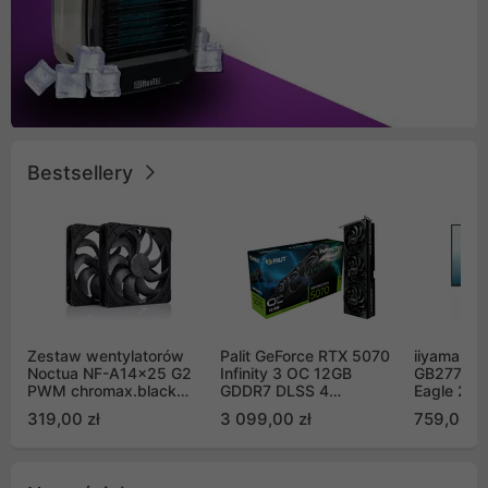
Bestsellery
Zestaw wentylatorów
Palit GeForce RTX 5070
iiyama G-
Noctua NF-A14x25 G2
Infinity 3 OC 12GB
GB2771QS
PWM chromax.black
GDDR7 DLSS 4
Eagle 27"
Sx2-PP Sterrox 140mm
(NE75070S19K9-
200Hz
319,00 zł
3 099,00 zł
759,00 zł
Push Pull (2szt)
GB2050S)