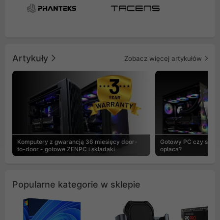
Artykuły
Zobacz więcej artykułów
Komputery z gwarancją 36 miesięcy door-
Gotowy PC czy skład
to-door - gotowe ZENPC i składaki
opłaca?
Popularne kategorie w sklepie