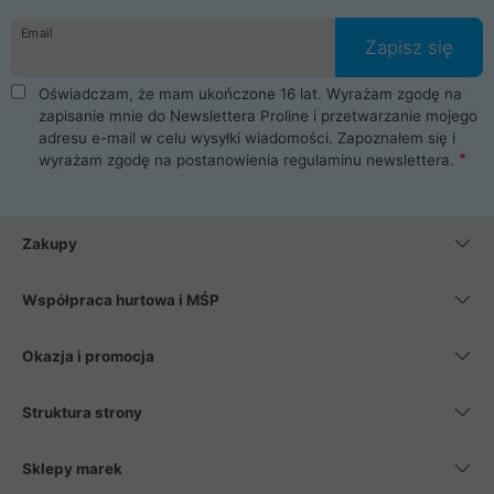
danych osobowych. Dlatego zakup notebooka albo laptopa w
Email
ProLine to czysta przyjemność i pełne bezpieczeństwo.
Zapisz się
Zaopatrzysz się u nas w akcesoria i części komputerowe
takie jak procesory, karty graficzne, płyty główne, pamięci,
Oświadczam, że mam ukończone 16 lat. Wyrażam zgodę na
dyski SSD, M.2 oraz HDD. Nasi pracownicy pomogą Ci wybrać
zapisanie mnie do Newslettera Proline i przetwarzanie mojego
najlepszy zasilacz komputerowy oraz obudowę do komputera.
adresu e-mail w celu wysyłki wiadomości. Zapoznałem się i
Poza komputerami mamy również najlepsze na rynku
wyrażam zgodę na postanowienia
regulaminu newslettera
.
Smartfony takich producentów jak Xiaomi, Apple, Samsung i
Huawei. Jeżeli chcesz, aby Twój komputer pracował cicho,
posiadamy szeroką gamę chłodzenia procesora, oraz ciche
wentylatory. Na koniec mając już to wszystko, możesz
Zakupy
wybrać idealny fotel gamingowy.
Współpraca hurtowa i MŚP
Okazja i promocja
Struktura strony
Sklepy marek