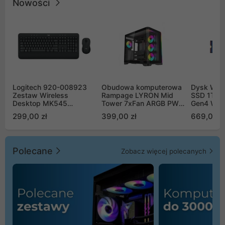
Nowości
Logitech 920-008923
Obudowa komputerowa
Dysk WD 
Zestaw Wireless
Rampage LYRON Mid
SSD 1TB 
Desktop MK545
Tower 7xFan ARGB PWM
Gen4 WD
Advanced
czarna
00CPE0
299,00 zł
399,00 zł
669,00 z
Polecane
Zobacz więcej polecanych