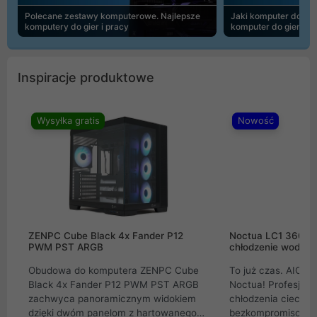
Polecane zestawy komputerowe. Najlepsze
Jaki komputer do 30
komputery do gier i pracy
komputer do gier | 
Inspiracje produktowe
Wysyłka gratis
Nowość
ZENPC Cube Black 4x Fander P12
Noctua LC1 360mm
PWM PST ARGB
chłodzenie wodne 
Obudowa do komputera ZENPC Cube
To już czas. AIO w
Black 4x Fander P12 PWM PST ARGB
Noctua! Profesjon
zachwyca panoramicznym widokiem
chłodzenia cieczą 
dzięki dwóm panelom z hartowanego
bezkompromisowe 