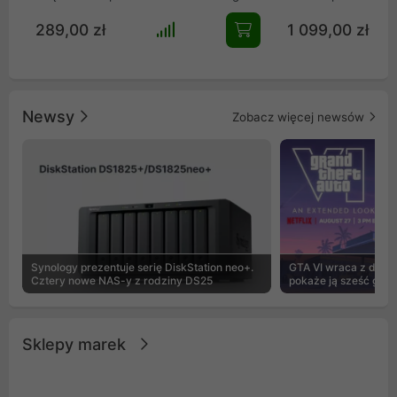
szkła. Zapewnia fenomenalny przepływ
all-in-one, stworzo
289,00 zł
1 099,00 zł
powietrza z 3 wentylatorami Reverse i
ekstremalnie wyda
panelami mesh. Wyposażona w port
roboczych i kompu
USB-C, mieści GPU do 410 mm i
gamingowych. Wyk
chłodzenie AIO 360 mm. Idealny wybór
imponujący radiato
dla entuzjastów szukających
oraz trzy flagowe 
Newsy
Zobacz więcej newsów
bezkompromisowego stylu i
generacji, urządze
wydajności.
niespotykaną kultu
efektywność odpro
Innowacyjny syste
dźwięków pompy spr
jeden z najcichsz
rynku, idealnie łą
absolutnym spokoj
Synology prezentuje serię DiskStation neo+.
GTA VI wraca z dużą 
Cztery nowe NAS-y z rodziny DS25
pokaże ją sześć godz
Sklepy marek