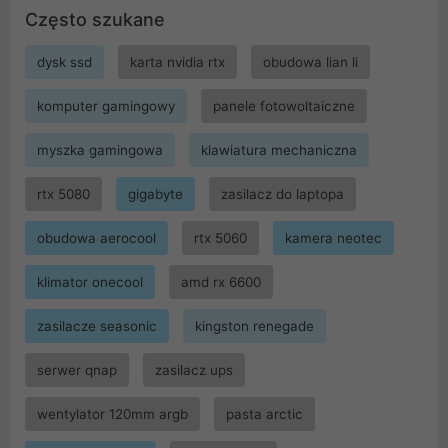
Często szukane
dysk ssd
karta nvidia rtx
obudowa lian li
komputer gamingowy
panele fotowoltaiczne
myszka gamingowa
klawiatura mechaniczna
rtx 5080
gigabyte
zasilacz do laptopa
obudowa aerocool
rtx 5060
kamera neotec
klimator onecool
amd rx 6600
zasilacze seasonic
kingston renegade
serwer qnap
zasilacz ups
wentylator 120mm argb
pasta arctic