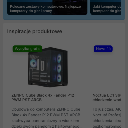
Polecane zestawy komputerowe. Najlepsze
Jaki komputer do 30
komputery do gier i pracy
komputer do gier | 
Inspiracje produktowe
Wysyłka gratis
Nowość
ZENPC Cube Black 4x Fander P12
Noctua LC1 360mm
PWM PST ARGB
chłodzenie wodne 
Obudowa do komputera ZENPC Cube
To już czas. AIO w
Black 4x Fander P12 PWM PST ARGB
Noctua! Profesjon
zachwyca panoramicznym widokiem
chłodzenia cieczą 
dzięki dwóm panelom z hartowanego
bezkompromisowe 