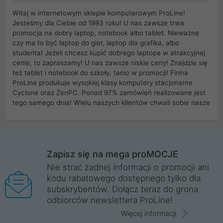
Witaj w internetowym sklepie komputerowym ProLine!
Jesteśmy dla Ciebie od 1993 roku! U nas zawsze trwa
promocja na dobry laptop, notebook albo tablet. Nieważne
czy ma to być laptop do gier, laptop dla grafika, albo
studenta! Jeżeli chcesz kupić dobrego laptopa w atrakcyjnej
cenie, to zapraszamy! U nas zawsze niskie ceny! Znajdzie się
też tablet i notebook do szkoły, tanio w promocji! Firma
ProLine produkuje wysokiej klasy komputery stacjonarne
Cyclone oraz ZenPC. Ponad 97% zamówień realizowane jest
tego samego dnia! Wielu naszych klientów chwali sobie nasze
myszki dla graczy i klawiatury mechaniczne. Posiadamy sieć
sklepów komputerowych na terenie kraju. W większości z
nich możesz odebrać zamówienie bez kosztów transportu.
Posiadamy sklep komputerowy w miastach takich jak
Wrocław, Poznań, Legnica, Katowice, Gliwice, Kalisz, Bytom,
Zapisz się na mega proMOCJE
Trzebnica, Opole. Szybka i profesjonalna obsługa!
Nie strać żadnej informacji o promocji ani
kodu rabatowego dostępnego tylko dla
ProLine to polska firma ze 100% polskim kapitałem. Działamy
subskrybentów. Dołącz teraz do grona
legalnie i płacimy podatki w naszym kraju! Posiadamy siedzibę
odbiorców newslettera ProLine!
główną w Mirkowie oraz salony na terenie kraju. Cała
komunikacja ze sklepem komputerowym ProLine jest
Więcej informacji
szyfrowana za pomocą technologii SSL. Nie sprzedajemy