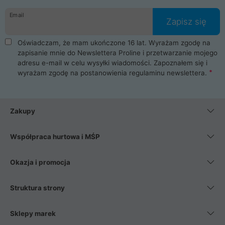
danych osobowych. Dlatego zakup notebooka albo laptopa w
Email
ProLine to czysta przyjemność i pełne bezpieczeństwo.
Zapisz się
Zaopatrzysz się u nas w akcesoria i części komputerowe
takie jak procesory, karty graficzne, płyty główne, pamięci,
Oświadczam, że mam ukończone 16 lat. Wyrażam zgodę na
dyski SSD, M.2 oraz HDD. Nasi pracownicy pomogą Ci wybrać
zapisanie mnie do Newslettera Proline i przetwarzanie mojego
najlepszy zasilacz komputerowy oraz obudowę do komputera.
adresu e-mail w celu wysyłki wiadomości. Zapoznałem się i
Poza komputerami mamy również najlepsze na rynku
wyrażam zgodę na postanowienia
regulaminu newslettera
.
Smartfony takich producentów jak Xiaomi, Apple, Samsung i
Huawei. Jeżeli chcesz, aby Twój komputer pracował cicho,
posiadamy szeroką gamę chłodzenia procesora, oraz ciche
wentylatory. Na koniec mając już to wszystko, możesz
Zakupy
wybrać idealny fotel gamingowy.
Współpraca hurtowa i MŚP
Okazja i promocja
Struktura strony
Sklepy marek