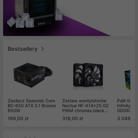
Bestsellery
Zasilacz Seasonic Core
Zestaw wentylatorów
Palit GeF
BC-650 ATX 3.1 Bronze
Noctua NF-A14x25 G2
Infinity 3
650W
PWM chromax.black
GDDR7 DL
Sx2-PP Sterrox 140mm
(NE75070
199,00 zł
319,00 zł
3 049,00
Push Pull (2szt)
GB2050S