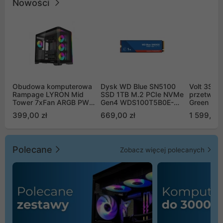
Nowości
Obudowa komputerowa
Dysk WD Blue SN5100
Volt 3SR
Rampage LYRON Mid
SSD 1TB M.2 PCIe NVMe
przetworn
Tower 7xFan ARGB PWM
Gen4 WDS100T5B0E-
Green Boo
czarna
00CPE0
Sinus Byp
399,00 zł
669,00 zł
1 599,00 
Polecane
Zobacz więcej polecanych