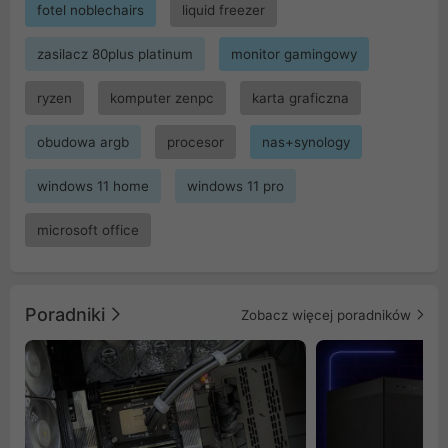
fotel noblechairs
liquid freezer
zasilacz 80plus platinum
monitor gamingowy
ryzen
komputer zenpc
karta graficzna
obudowa argb
procesor
nas+synology
windows 11 home
windows 11 pro
microsoft office
Poradniki
Zobacz więcej poradników