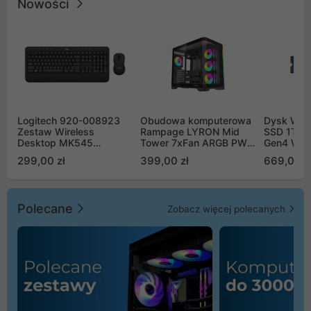
Nowości
Logitech 920-008923
Obudowa komputerowa
Dysk WD 
Zestaw Wireless
Rampage LYRON Mid
SSD 1TB 
Desktop MK545
Tower 7xFan ARGB PWM
Gen4 WD
Advanced
czarna
00CPE0
299,00 zł
399,00 zł
669,00 z
Polecane
Zobacz więcej polecanych