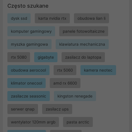
Często szukane
dysk ssd
karta nvidia rtx
obudowa lian li
komputer gamingowy
panele fotowoltaiczne
myszka gamingowa
klawiatura mechaniczna
rtx 5080
gigabyte
zasilacz do laptopa
obudowa aerocool
rtx 5060
kamera neotec
klimator onecool
amd rx 6600
zasilacze seasonic
kingston renegade
serwer qnap
zasilacz ups
wentylator 120mm argb
pasta arctic