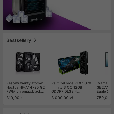
Bestsellery
Zestaw wentylatorów
Palit GeForce RTX 5070
iiyama G-
Noctua NF-A14x25 G2
Infinity 3 OC 12GB
GB2771QS
PWM chromax.black
GDDR7 DLSS 4
Eagle 27"
Sx2-PP Sterrox 140mm
(NE75070S19K9-
200Hz
319,00 zł
3 099,00 zł
759,00 zł
Push Pull (2szt)
GB2050S)