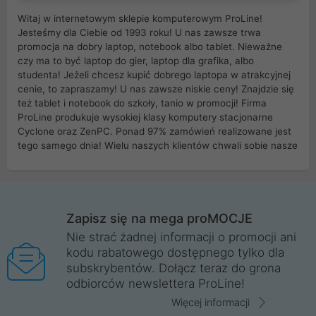
Witaj w internetowym sklepie komputerowym ProLine!
Jesteśmy dla Ciebie od 1993 roku! U nas zawsze trwa
promocja na dobry laptop, notebook albo tablet. Nieważne
czy ma to być laptop do gier, laptop dla grafika, albo
studenta! Jeżeli chcesz kupić dobrego laptopa w atrakcyjnej
cenie, to zapraszamy! U nas zawsze niskie ceny! Znajdzie się
też tablet i notebook do szkoły, tanio w promocji! Firma
ProLine produkuje wysokiej klasy komputery stacjonarne
Cyclone oraz ZenPC. Ponad 97% zamówień realizowane jest
tego samego dnia! Wielu naszych klientów chwali sobie nasze
myszki dla graczy i klawiatury mechaniczne. Posiadamy sieć
sklepów komputerowych na terenie kraju. W większości z
nich możesz odebrać zamówienie bez kosztów transportu.
Posiadamy sklep komputerowy w miastach takich jak
Wrocław, Poznań, Legnica, Katowice, Gliwice, Kalisz, Bytom,
Zapisz się na mega proMOCJE
Trzebnica, Opole. Szybka i profesjonalna obsługa!
Nie strać żadnej informacji o promocji ani
kodu rabatowego dostępnego tylko dla
ProLine to polska firma ze 100% polskim kapitałem. Działamy
subskrybentów. Dołącz teraz do grona
legalnie i płacimy podatki w naszym kraju! Posiadamy siedzibę
odbiorców newslettera ProLine!
główną w Mirkowie oraz salony na terenie kraju. Cała
komunikacja ze sklepem komputerowym ProLine jest
Więcej informacji
szyfrowana za pomocą technologii SSL. Nie sprzedajemy