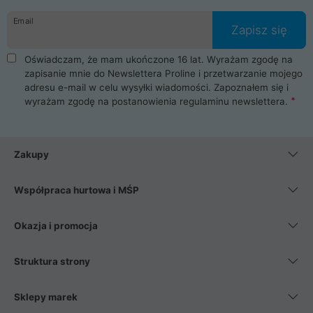
danych osobowych. Dlatego zakup notebooka albo laptopa w
Email
ProLine to czysta przyjemność i pełne bezpieczeństwo.
Zapisz się
Zaopatrzysz się u nas w akcesoria i części komputerowe
takie jak procesory, karty graficzne, płyty główne, pamięci,
Oświadczam, że mam ukończone 16 lat. Wyrażam zgodę na
dyski SSD, M.2 oraz HDD. Nasi pracownicy pomogą Ci wybrać
zapisanie mnie do Newslettera Proline i przetwarzanie mojego
najlepszy zasilacz komputerowy oraz obudowę do komputera.
adresu e-mail w celu wysyłki wiadomości. Zapoznałem się i
Poza komputerami mamy również najlepsze na rynku
wyrażam zgodę na postanowienia
regulaminu newslettera
.
Smartfony takich producentów jak Xiaomi, Apple, Samsung i
Huawei. Jeżeli chcesz, aby Twój komputer pracował cicho,
posiadamy szeroką gamę chłodzenia procesora, oraz ciche
wentylatory. Na koniec mając już to wszystko, możesz
Zakupy
wybrać idealny fotel gamingowy.
Współpraca hurtowa i MŚP
Okazja i promocja
Struktura strony
Sklepy marek