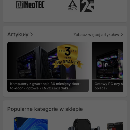
Artykuły
Zobacz więcej artykułów
Komputery z gwarancją 36 miesięcy door-
Gotowy PC czy skład
to-door - gotowe ZENPC i składaki
opłaca?
Popularne kategorie w sklepie