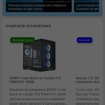
Polecane zestawy komputerowe. Najlepsze
Jaki komputer do 30
komputery do gier i pracy
komputer do gier | 
Inspiracje produktowe
Wysyłka gratis
Nowość
ZENPC Cube Black 4x Fander P12
Noctua LC1 360mm
PWM PST ARGB
chłodzenie wodne 
Obudowa do komputera ZENPC Cube
To już czas. AIO w
Black 4x Fander P12 PWM PST ARGB
Noctua! Profesjon
zachwyca panoramicznym widokiem
chłodzenia cieczą 
dzięki dwóm panelom z hartowanego
bezkompromisowe 