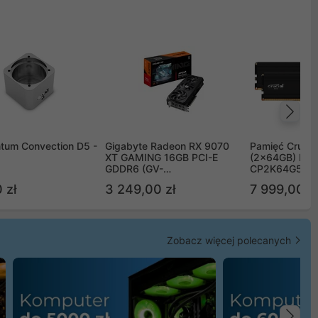
Na
tum Convection D5 -
Gigabyte Radeon RX 9070
Pamięć Crucia
XT GAMING 16GB PCI-E
(2x64GB) DD
GDDR6 (GV-
CP2K64G56C
R9070XTGAMING-16GD)
 zł
3 249,00 zł
7 999,00 zł
Zobacz więcej polecanych