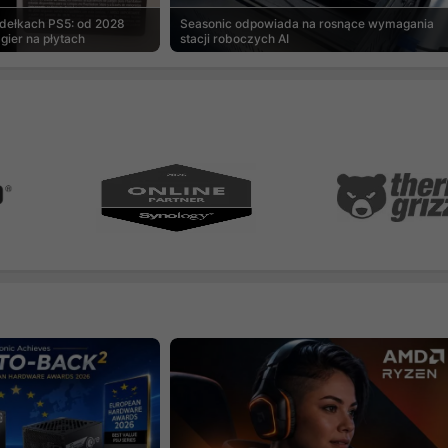
udełkach PS5: od 2028
Seasonic odpowiada na rosnące wymagania
gier na płytach
stacji roboczych AI