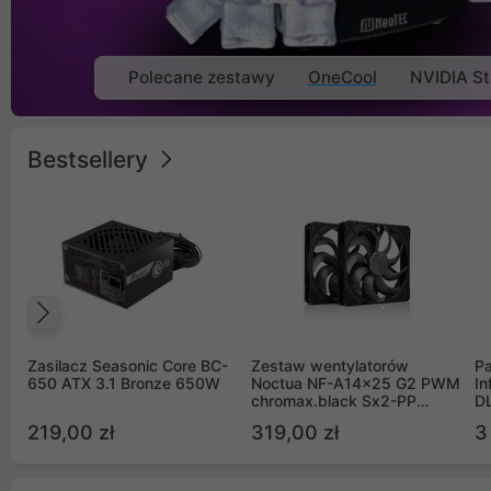
Polecane zestawy
OneCool
NVIDIA St
Bestsellery
Poprzedni
Zasilacz Seasonic Core BC-
Zestaw wentylatorów
Pa
650 ATX 3.1 Bronze 650W
Noctua NF-A14x25 G2 PWM
In
chromax.black Sx2-PP
D
Sterrox 140mm Push Pull
G
219,00 zł
319,00 zł
3
(2szt)