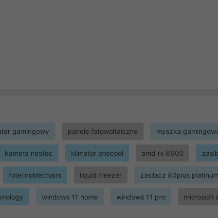
ter gamingowy
panele fotowoltaiczne
myszka gamingow
kamera neotec
klimator onecool
amd rx 6600
zasi
fotel noblechairs
liquid freezer
zasilacz 80plus platinu
ynology
windows 11 home
windows 11 pro
microsoft 