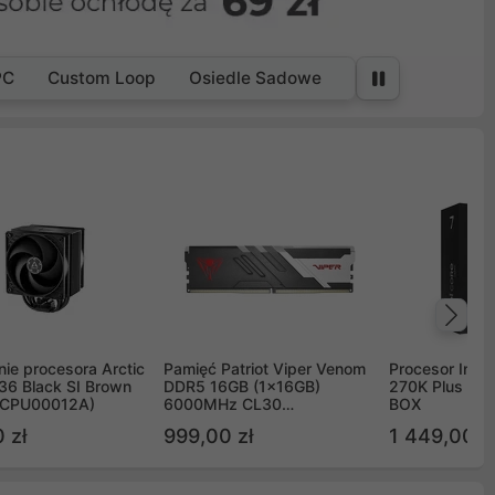
PC
Custom Loop
Osiedle Sadowe
Na
ie procesora Arctic
Pamięć Patriot Viper Venom
Procesor Intel 
36 Black SI Brown
DDR5 16GB (1x16GB)
270K Plus 5.
OCPU00012A)
6000MHz CL30
BOX
PVV516G60C30
 zł
999,00 zł
1 449,00 z