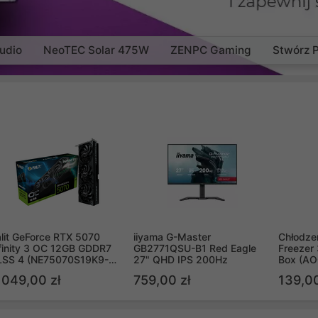
udio
NeoTEC Solar 475W
ZENPC Gaming
Stwórz 
lit GeForce RTX 5070
iiyama G-Master
Chłodzen
finity 3 OC 12GB GDDR7
GB2771QSU-B1 Red Eagle
Freezer 
LSS 4 (NE75070S19K9-
27" QHD IPS 200Hz
Box (A
B2050S)
 049,00 zł
759,00 zł
139,00