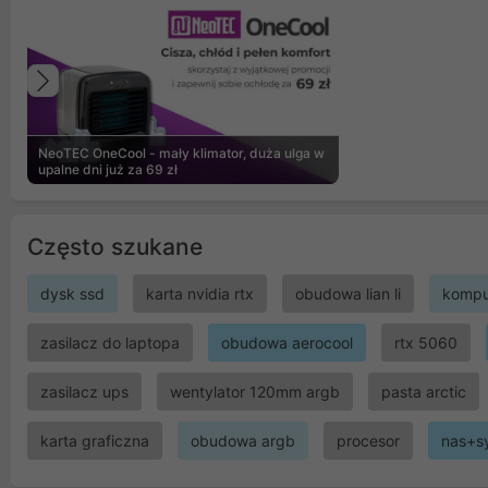
Poprzedni
NeoTEC OneCool - mały klimator, duża ulga w
upalne dni już za 69 zł
Często szukane
dysk ssd
karta nvidia rtx
obudowa lian li
kompu
zasilacz do laptopa
obudowa aerocool
rtx 5060
zasilacz ups
wentylator 120mm argb
pasta arctic
karta graficzna
obudowa argb
procesor
nas+s