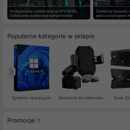
Profesjonalny custom loop na RTX 5090.
Zasilacze Seasonic
Chłodzenie wodne bez kompromisów
podczas European 
Popularne kategorie w sklepie
Poprzedni
Systemy operacyjne
Akcesoria do telefonów GSM
Dysk S
Promocje