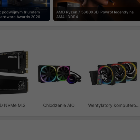
 z podwójnym triumfem
AMD Ryzen 7 5800X3D. Powrót legendy na
Hardware Awards 2026
AM4 i DDR4
SD NVMe M.2
Chłodzenie AIO
Wentylatory komputerowe