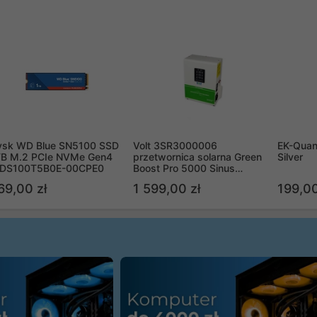
ysk WD Blue SN5100 SSD
Volt 3SR3000006
EK-Quan
TB M.2 PCIe NVMe Gen4
przetwornica solarna Green
Silver
DS100T5B0E-00CPE0
Boost Pro 5000 Sinus
Bypass
69,00 zł
1 599,00 zł
199,00