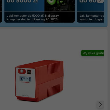
Na
Jaki komputer do 5000 zł? Najlepszy
Jaki komputer do 600
komputer do gier | Ranking PC 2026
komputer do gier | R
Wysyłka gratis
Na