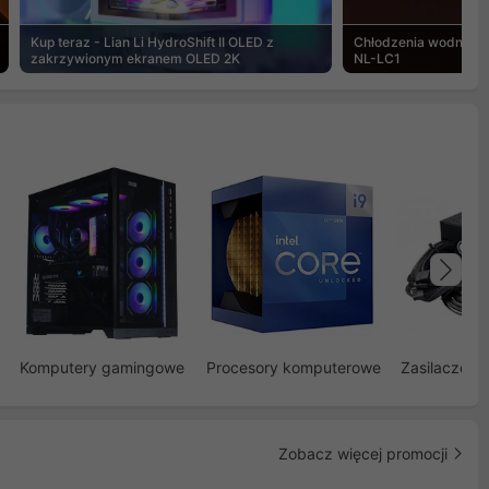
Kup teraz - Lian Li HydroShift II OLED z
Chłodzenia wodne Noc
zakrzywionym ekranem OLED 2K
NL-LC1
Na
Komputery gamingowe
Procesory komputerowe
Zasilacze d
Zobacz więcej promocji