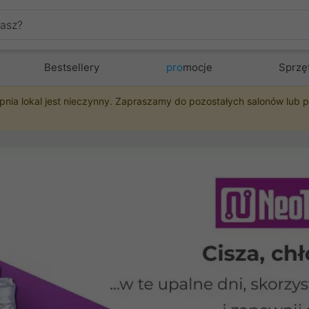
Bestsellery
pro
mocje
Sprzę
pnia lokal jest nieczynny. Zapraszamy do pozostałych salonów lub