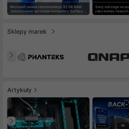
Microsoft usuwa rekomendacje 32 GB RAM.
Sony ostrzega na p
Jednocześnie sprzedaje komputery Surface z
roku koniec nowych 
8 GB
Sklepy marek
Poprzedni
Artykuły
Poprzedni