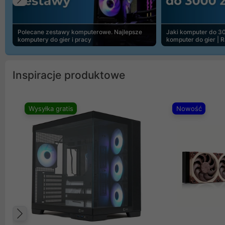
Poprzedni
Polecane zestawy komputerowe. Najlepsze
Jaki komputer do 30
komputery do gier i pracy
komputer do gier | 
Inspiracje produktowe
Wysyłka gratis
Nowość
Poprzedni