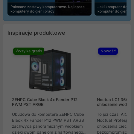
Polecane zestawy komputerowe. Najlepsze
Jaki komputer do 30
komputery do gier i pracy
komputer do gier | 
Inspiracje produktowe
Wysyłka gratis
Nowość
ZENPC Cube Black 4x Fander P12
Noctua LC1 360mm
PWM PST ARGB
chłodzenie wodne 
Obudowa do komputera ZENPC Cube
To już czas. AIO w
Black 4x Fander P12 PWM PST ARGB
Noctua! Profesjon
zachwyca panoramicznym widokiem
chłodzenia cieczą 
dzięki dwóm panelom z hartowanego
bezkompromisowe 