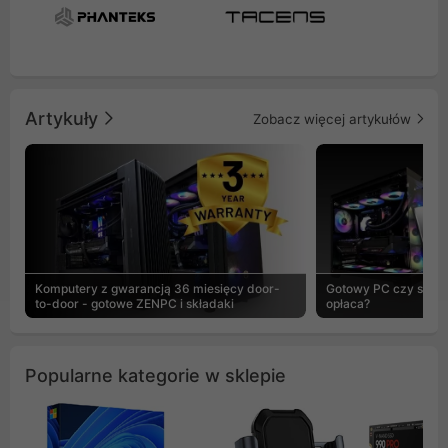
Artykuły
Zobacz więcej artykułów
Komputery z gwarancją 36 miesięcy door-
Gotowy PC czy skład
to-door - gotowe ZENPC i składaki
opłaca?
Popularne kategorie w sklepie