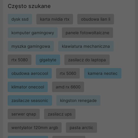
Często szukane
dysk ssd
karta nvidia rtx
obudowa lian li
komputer gamingowy
panele fotowoltaiczne
myszka gamingowa
klawiatura mechaniczna
rtx 5080
gigabyte
zasilacz do laptopa
obudowa aerocool
rtx 5060
kamera neotec
klimator onecool
amd rx 6600
zasilacze seasonic
kingston renegade
serwer qnap
zasilacz ups
wentylator 120mm argb
pasta arctic