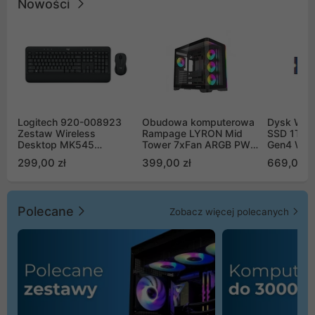
Nowości
Logitech 920-008923
Obudowa komputerowa
Dysk WD 
Zestaw Wireless
Rampage LYRON Mid
SSD 1TB 
Desktop MK545
Tower 7xFan ARGB PWM
Gen4 WD
Advanced
czarna
00CPE0
299,00 zł
399,00 zł
669,00 z
Polecane
Zobacz więcej polecanych