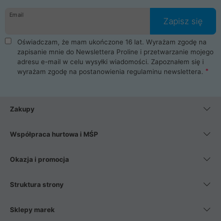
danych osobowych. Dlatego zakup notebooka albo laptopa w
Email
ProLine to czysta przyjemność i pełne bezpieczeństwo.
Zapisz się
Zaopatrzysz się u nas w akcesoria i części komputerowe
takie jak procesory, karty graficzne, płyty główne, pamięci,
Oświadczam, że mam ukończone 16 lat. Wyrażam zgodę na
dyski SSD, M.2 oraz HDD. Nasi pracownicy pomogą Ci wybrać
zapisanie mnie do Newslettera Proline i przetwarzanie mojego
najlepszy zasilacz komputerowy oraz obudowę do komputera.
adresu e-mail w celu wysyłki wiadomości. Zapoznałem się i
Poza komputerami mamy również najlepsze na rynku
wyrażam zgodę na postanowienia
regulaminu newslettera
.
Smartfony takich producentów jak Xiaomi, Apple, Samsung i
Huawei. Jeżeli chcesz, aby Twój komputer pracował cicho,
posiadamy szeroką gamę chłodzenia procesora, oraz ciche
wentylatory. Na koniec mając już to wszystko, możesz
Zakupy
wybrać idealny fotel gamingowy.
Współpraca hurtowa i MŚP
Okazja i promocja
Struktura strony
Sklepy marek