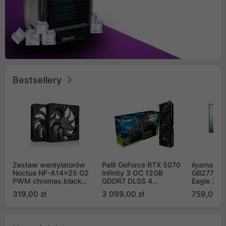
Bestsellery
Zestaw wentylatorów
Palit GeForce RTX 5070
iiyama G-
Noctua NF-A14x25 G2
Infinity 3 OC 12GB
GB2771QS
PWM chromax.black
GDDR7 DLSS 4
Eagle 27"
Sx2-PP Sterrox 140mm
(NE75070S19K9-
200Hz
319,00 zł
3 099,00 zł
759,00 zł
Push Pull (2szt)
GB2050S)