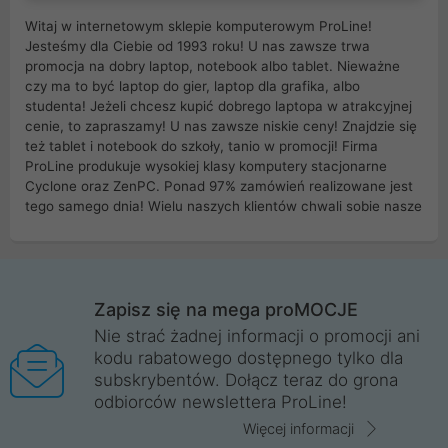
Witaj w internetowym sklepie komputerowym ProLine!
Jesteśmy dla Ciebie od 1993 roku! U nas zawsze trwa
promocja na dobry laptop, notebook albo tablet. Nieważne
czy ma to być laptop do gier, laptop dla grafika, albo
studenta! Jeżeli chcesz kupić dobrego laptopa w atrakcyjnej
cenie, to zapraszamy! U nas zawsze niskie ceny! Znajdzie się
też tablet i notebook do szkoły, tanio w promocji! Firma
ProLine produkuje wysokiej klasy komputery stacjonarne
Cyclone oraz ZenPC. Ponad 97% zamówień realizowane jest
tego samego dnia! Wielu naszych klientów chwali sobie nasze
myszki dla graczy i klawiatury mechaniczne. Posiadamy sieć
sklepów komputerowych na terenie kraju. W większości z
nich możesz odebrać zamówienie bez kosztów transportu.
Posiadamy sklep komputerowy w miastach takich jak
Wrocław, Poznań, Legnica, Katowice, Gliwice, Kalisz, Bytom,
Zapisz się na mega proMOCJE
Trzebnica, Opole. Szybka i profesjonalna obsługa!
Nie strać żadnej informacji o promocji ani
kodu rabatowego dostępnego tylko dla
ProLine to polska firma ze 100% polskim kapitałem. Działamy
subskrybentów. Dołącz teraz do grona
legalnie i płacimy podatki w naszym kraju! Posiadamy siedzibę
odbiorców newslettera ProLine!
główną w Mirkowie oraz salony na terenie kraju. Cała
komunikacja ze sklepem komputerowym ProLine jest
Więcej informacji
szyfrowana za pomocą technologii SSL. Nie sprzedajemy