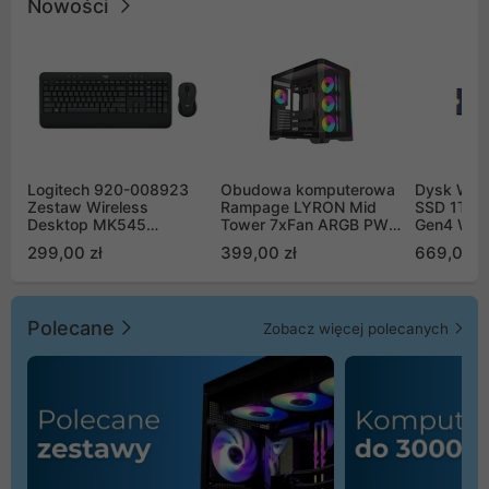
Nowości
Logitech 920-008923
Obudowa komputerowa
Dysk WD 
Zestaw Wireless
Rampage LYRON Mid
SSD 1TB 
Desktop MK545
Tower 7xFan ARGB PWM
Gen4 WD
Advanced
czarna
00CPE0
299,00 zł
399,00 zł
669,00 z
Polecane
Zobacz więcej polecanych