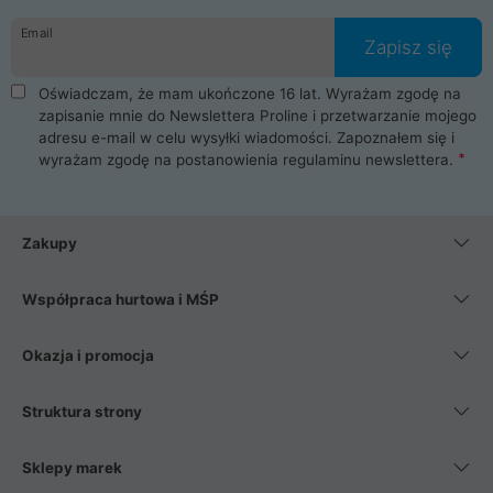
danych osobowych. Dlatego zakup notebooka albo laptopa w
Email
ProLine to czysta przyjemność i pełne bezpieczeństwo.
Zapisz się
Zaopatrzysz się u nas w akcesoria i części komputerowe
takie jak procesory, karty graficzne, płyty główne, pamięci,
Oświadczam, że mam ukończone 16 lat. Wyrażam zgodę na
dyski SSD, M.2 oraz HDD. Nasi pracownicy pomogą Ci wybrać
zapisanie mnie do Newslettera Proline i przetwarzanie mojego
najlepszy zasilacz komputerowy oraz obudowę do komputera.
adresu e-mail w celu wysyłki wiadomości. Zapoznałem się i
Poza komputerami mamy również najlepsze na rynku
wyrażam zgodę na postanowienia
regulaminu newslettera
.
Smartfony takich producentów jak Xiaomi, Apple, Samsung i
Huawei. Jeżeli chcesz, aby Twój komputer pracował cicho,
posiadamy szeroką gamę chłodzenia procesora, oraz ciche
wentylatory. Na koniec mając już to wszystko, możesz
Zakupy
wybrać idealny fotel gamingowy.
Współpraca hurtowa i MŚP
Okazja i promocja
Struktura strony
Sklepy marek