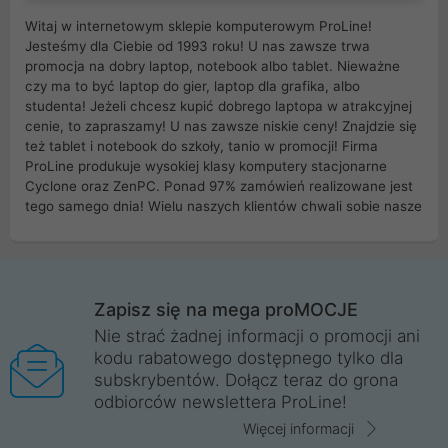
Witaj w internetowym sklepie komputerowym ProLine!
Jesteśmy dla Ciebie od 1993 roku! U nas zawsze trwa
promocja na dobry laptop, notebook albo tablet. Nieważne
czy ma to być laptop do gier, laptop dla grafika, albo
studenta! Jeżeli chcesz kupić dobrego laptopa w atrakcyjnej
cenie, to zapraszamy! U nas zawsze niskie ceny! Znajdzie się
też tablet i notebook do szkoły, tanio w promocji! Firma
ProLine produkuje wysokiej klasy komputery stacjonarne
Cyclone oraz ZenPC. Ponad 97% zamówień realizowane jest
tego samego dnia! Wielu naszych klientów chwali sobie nasze
myszki dla graczy i klawiatury mechaniczne. Posiadamy sieć
sklepów komputerowych na terenie kraju. W większości z
nich możesz odebrać zamówienie bez kosztów transportu.
Posiadamy sklep komputerowy w miastach takich jak
Wrocław, Poznań, Legnica, Katowice, Gliwice, Kalisz, Bytom,
Zapisz się na mega proMOCJE
Trzebnica, Opole. Szybka i profesjonalna obsługa!
Nie strać żadnej informacji o promocji ani
kodu rabatowego dostępnego tylko dla
ProLine to polska firma ze 100% polskim kapitałem. Działamy
subskrybentów. Dołącz teraz do grona
legalnie i płacimy podatki w naszym kraju! Posiadamy siedzibę
odbiorców newslettera ProLine!
główną w Mirkowie oraz salony na terenie kraju. Cała
komunikacja ze sklepem komputerowym ProLine jest
Więcej informacji
szyfrowana za pomocą technologii SSL. Nie sprzedajemy