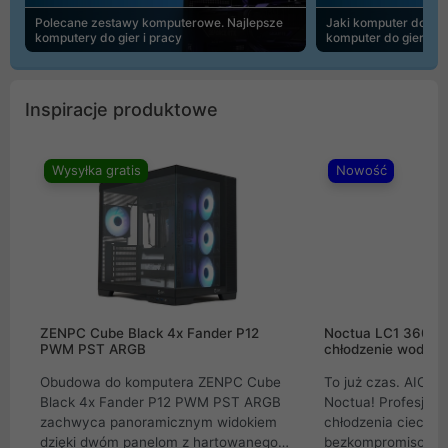
Polecane zestawy komputerowe. Najlepsze
Jaki komputer do 30
komputery do gier i pracy
komputer do gier | 
Inspiracje produktowe
Wysyłka gratis
Nowość
ZENPC Cube Black 4x Fander P12
Noctua LC1 360mm
PWM PST ARGB
chłodzenie wodne 
Obudowa do komputera ZENPC Cube
To już czas. AIO w
Black 4x Fander P12 PWM PST ARGB
Noctua! Profesjon
zachwyca panoramicznym widokiem
chłodzenia cieczą 
dzięki dwóm panelom z hartowanego
bezkompromisowe 