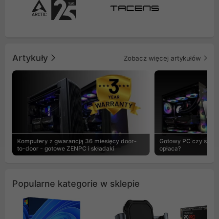
Artykuły
Zobacz więcej artykułów
Komputery z gwarancją 36 miesięcy door-
Gotowy PC czy skład
to-door - gotowe ZENPC i składaki
opłaca?
Popularne kategorie w sklepie