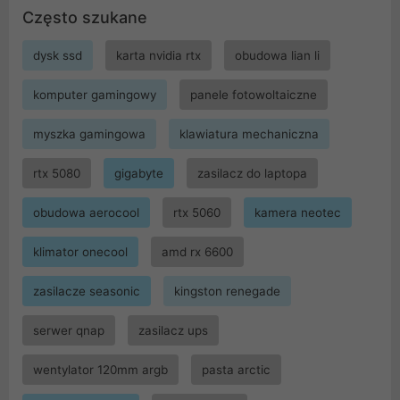
Często szukane
dysk ssd
karta nvidia rtx
obudowa lian li
komputer gamingowy
panele fotowoltaiczne
myszka gamingowa
klawiatura mechaniczna
rtx 5080
gigabyte
zasilacz do laptopa
obudowa aerocool
rtx 5060
kamera neotec
klimator onecool
amd rx 6600
zasilacze seasonic
kingston renegade
serwer qnap
zasilacz ups
wentylator 120mm argb
pasta arctic