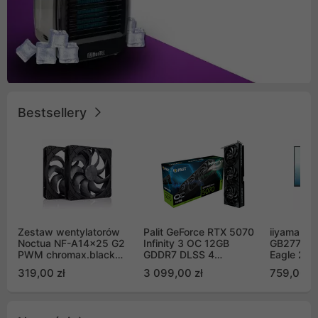
Bestsellery
Zestaw wentylatorów
Palit GeForce RTX 5070
iiyama G-
Noctua NF-A14x25 G2
Infinity 3 OC 12GB
GB2771QS
PWM chromax.black
GDDR7 DLSS 4
Eagle 27"
Sx2-PP Sterrox 140mm
(NE75070S19K9-
200Hz
319,00 zł
3 099,00 zł
759,00 zł
Push Pull (2szt)
GB2050S)