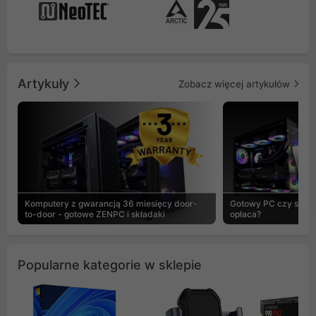
Artykuły
Zobacz więcej artykułów
Komputery z gwarancją 36 miesięcy door-
Gotowy PC czy skład
to-door - gotowe ZENPC i składaki
opłaca?
Popularne kategorie w sklepie