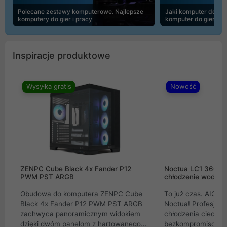
Polecane zestawy komputerowe. Najlepsze
Jaki komputer do 30
komputery do gier i pracy
komputer do gier | 
Inspiracje produktowe
Wysyłka gratis
Nowość
ZENPC Cube Black 4x Fander P12
Noctua LC1 360mm
PWM PST ARGB
chłodzenie wodne 
Obudowa do komputera ZENPC Cube
To już czas. AIO w
Black 4x Fander P12 PWM PST ARGB
Noctua! Profesjon
zachwyca panoramicznym widokiem
chłodzenia cieczą 
dzięki dwóm panelom z hartowanego
bezkompromisowe 