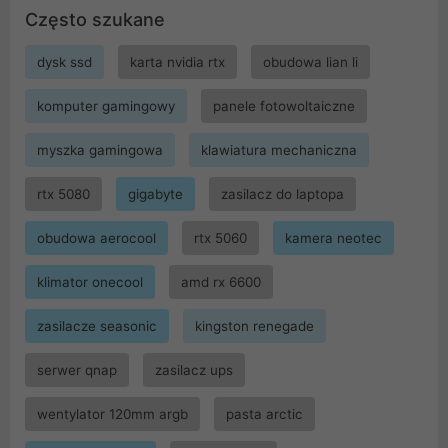
Często szukane
dysk ssd
karta nvidia rtx
obudowa lian li
komputer gamingowy
panele fotowoltaiczne
myszka gamingowa
klawiatura mechaniczna
rtx 5080
gigabyte
zasilacz do laptopa
obudowa aerocool
rtx 5060
kamera neotec
klimator onecool
amd rx 6600
zasilacze seasonic
kingston renegade
serwer qnap
zasilacz ups
wentylator 120mm argb
pasta arctic