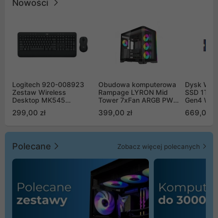
Nowości
Logitech 920-008923
Obudowa komputerowa
Dysk WD 
Zestaw Wireless
Rampage LYRON Mid
SSD 1TB 
Desktop MK545
Tower 7xFan ARGB PWM
Gen4 WD
Advanced
czarna
00CPE0
299,00 zł
399,00 zł
669,00 z
Polecane
Zobacz więcej polecanych