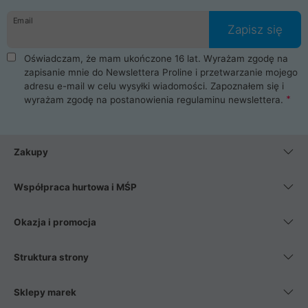
danych osobowych. Dlatego zakup notebooka albo laptopa w
Email
ProLine to czysta przyjemność i pełne bezpieczeństwo.
Zapisz się
Zaopatrzysz się u nas w akcesoria i części komputerowe
takie jak procesory, karty graficzne, płyty główne, pamięci,
Oświadczam, że mam ukończone 16 lat. Wyrażam zgodę na
dyski SSD, M.2 oraz HDD. Nasi pracownicy pomogą Ci wybrać
zapisanie mnie do Newslettera Proline i przetwarzanie mojego
najlepszy zasilacz komputerowy oraz obudowę do komputera.
adresu e-mail w celu wysyłki wiadomości. Zapoznałem się i
Poza komputerami mamy również najlepsze na rynku
wyrażam zgodę na postanowienia
regulaminu newslettera
.
Smartfony takich producentów jak Xiaomi, Apple, Samsung i
Huawei. Jeżeli chcesz, aby Twój komputer pracował cicho,
posiadamy szeroką gamę chłodzenia procesora, oraz ciche
wentylatory. Na koniec mając już to wszystko, możesz
Zakupy
wybrać idealny fotel gamingowy.
Współpraca hurtowa i MŚP
Okazja i promocja
Struktura strony
Sklepy marek