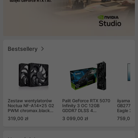
Bestsellery
Zestaw wentylatorów
Palit GeForce RTX 5070
iiyama G-
Noctua NF-A14x25 G2
Infinity 3 OC 12GB
GB2771QS
PWM chromax.black
GDDR7 DLSS 4
Eagle 27"
Sx2-PP Sterrox 140mm
(NE75070S19K9-
200Hz
319,00 zł
3 099,00 zł
759,00 zł
Push Pull (2szt)
GB2050S)