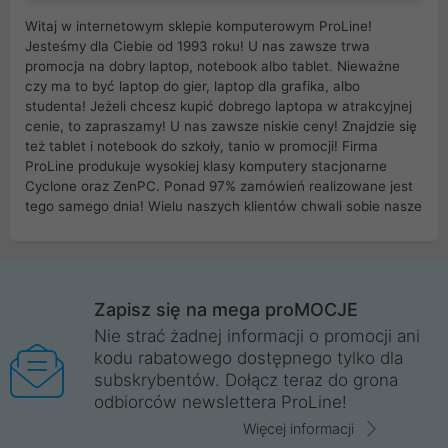
Witaj w internetowym sklepie komputerowym ProLine!
Jesteśmy dla Ciebie od 1993 roku! U nas zawsze trwa
promocja na dobry laptop, notebook albo tablet. Nieważne
czy ma to być laptop do gier, laptop dla grafika, albo
studenta! Jeżeli chcesz kupić dobrego laptopa w atrakcyjnej
cenie, to zapraszamy! U nas zawsze niskie ceny! Znajdzie się
też tablet i notebook do szkoły, tanio w promocji! Firma
ProLine produkuje wysokiej klasy komputery stacjonarne
Cyclone oraz ZenPC. Ponad 97% zamówień realizowane jest
tego samego dnia! Wielu naszych klientów chwali sobie nasze
myszki dla graczy i klawiatury mechaniczne. Posiadamy sieć
sklepów komputerowych na terenie kraju. W większości z
nich możesz odebrać zamówienie bez kosztów transportu.
Posiadamy sklep komputerowy w miastach takich jak
Wrocław, Poznań, Legnica, Katowice, Gliwice, Kalisz, Bytom,
Zapisz się na mega proMOCJE
Trzebnica, Opole. Szybka i profesjonalna obsługa!
Nie strać żadnej informacji o promocji ani
kodu rabatowego dostępnego tylko dla
ProLine to polska firma ze 100% polskim kapitałem. Działamy
subskrybentów. Dołącz teraz do grona
legalnie i płacimy podatki w naszym kraju! Posiadamy siedzibę
odbiorców newslettera ProLine!
główną w Mirkowie oraz salony na terenie kraju. Cała
komunikacja ze sklepem komputerowym ProLine jest
Więcej informacji
szyfrowana za pomocą technologii SSL. Nie sprzedajemy