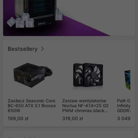
Bestsellery
Zasilacz Seasonic Core
Zestaw wentylatorów
Palit GeF
BC-650 ATX 3.1 Bronze
Noctua NF-A14x25 G2
Infinity 3
650W
PWM chromax.black
GDDR7 DL
Sx2-PP Sterrox 140mm
(NE75070
199,00 zł
319,00 zł
3 049,00
Push Pull (2szt)
GB2050S