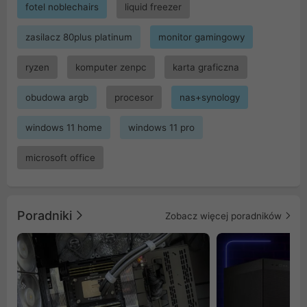
fotel noblechairs
liquid freezer
zasilacz 80plus platinum
monitor gamingowy
ryzen
komputer zenpc
karta graficzna
obudowa argb
procesor
nas+synology
windows 11 home
windows 11 pro
microsoft office
Poradniki
Zobacz więcej poradników