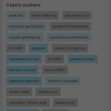
Często szukane
dysk ssd
karta nvidia rtx
obudowa lian li
komputer gamingowy
panele fotowoltaiczne
myszka gamingowa
klawiatura mechaniczna
rtx 5080
gigabyte
zasilacz do laptopa
obudowa aerocool
rtx 5060
kamera neotec
klimator onecool
amd rx 6600
zasilacze seasonic
kingston renegade
serwer qnap
zasilacz ups
wentylator 120mm argb
pasta arctic