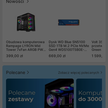
Nowości
Obudowa komputerowa
Dysk WD Blue SN5100
Volt 3SR
Rampage LYRON Mid
SSD 1TB M.2 PCIe NVMe
przetworn
Tower 7xFan ARGB PWM
Gen4 WDS100T5B0E-
Green Boo
czarna
00CPE0
Sinus Byp
399,00 zł
669,00 zł
1 599,00 
Polecane
Zobacz więcej polecanych