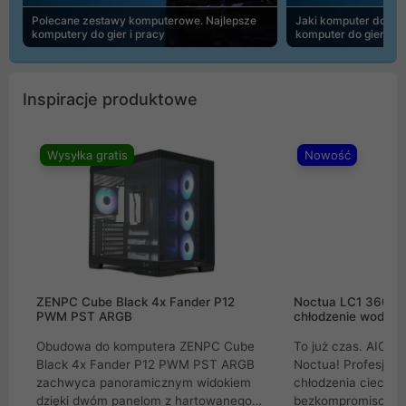
Polecane zestawy komputerowe. Najlepsze
Jaki komputer do 30
komputery do gier i pracy
komputer do gier | 
Inspiracje produktowe
Wysyłka gratis
Nowość
ZENPC Cube Black 4x Fander P12
Noctua LC1 360mm
PWM PST ARGB
chłodzenie wodne 
Obudowa do komputera ZENPC Cube
To już czas. AIO w
Black 4x Fander P12 PWM PST ARGB
Noctua! Profesjon
zachwyca panoramicznym widokiem
chłodzenia cieczą 
dzięki dwóm panelom z hartowanego
bezkompromisowe 