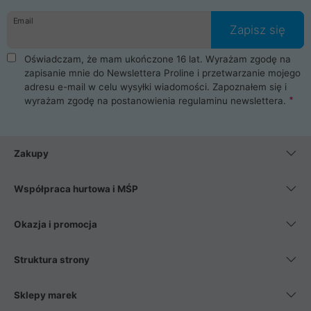
danych osobowych. Dlatego zakup notebooka albo laptopa w
Email
ProLine to czysta przyjemność i pełne bezpieczeństwo.
Zapisz się
Zaopatrzysz się u nas w akcesoria i części komputerowe
takie jak procesory, karty graficzne, płyty główne, pamięci,
Oświadczam, że mam ukończone 16 lat. Wyrażam zgodę na
dyski SSD, M.2 oraz HDD. Nasi pracownicy pomogą Ci wybrać
zapisanie mnie do Newslettera Proline i przetwarzanie mojego
najlepszy zasilacz komputerowy oraz obudowę do komputera.
adresu e-mail w celu wysyłki wiadomości. Zapoznałem się i
Poza komputerami mamy również najlepsze na rynku
wyrażam zgodę na postanowienia
regulaminu newslettera
.
Smartfony takich producentów jak Xiaomi, Apple, Samsung i
Huawei. Jeżeli chcesz, aby Twój komputer pracował cicho,
posiadamy szeroką gamę chłodzenia procesora, oraz ciche
wentylatory. Na koniec mając już to wszystko, możesz
Zakupy
wybrać idealny fotel gamingowy.
Współpraca hurtowa i MŚP
Okazja i promocja
Struktura strony
Sklepy marek