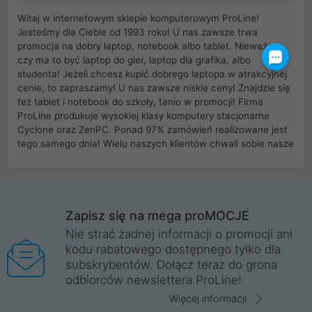
Witaj w internetowym sklepie komputerowym ProLine!
Jesteśmy dla Ciebie od 1993 roku! U nas zawsze trwa
promocja na dobry laptop, notebook albo tablet. Nieważne
czy ma to być laptop do gier, laptop dla grafika, albo
studenta! Jeżeli chcesz kupić dobrego laptopa w atrakcyjnej
cenie, to zapraszamy! U nas zawsze niskie ceny! Znajdzie się
też tablet i notebook do szkoły, tanio w promocji! Firma
ProLine produkuje wysokiej klasy komputery stacjonarne
Cyclone oraz ZenPC. Ponad 97% zamówień realizowane jest
tego samego dnia! Wielu naszych klientów chwali sobie nasze
myszki dla graczy i klawiatury mechaniczne. Posiadamy sieć
sklepów komputerowych na terenie kraju. W większości z
nich możesz odebrać zamówienie bez kosztów transportu.
Posiadamy sklep komputerowy w miastach takich jak
Wrocław, Poznań, Legnica, Katowice, Gliwice, Kalisz, Bytom,
Zapisz się na mega proMOCJE
Trzebnica, Opole. Szybka i profesjonalna obsługa!
Nie strać żadnej informacji o promocji ani
kodu rabatowego dostępnego tylko dla
ProLine to polska firma ze 100% polskim kapitałem. Działamy
subskrybentów. Dołącz teraz do grona
legalnie i płacimy podatki w naszym kraju! Posiadamy siedzibę
odbiorców newslettera ProLine!
główną w Mirkowie oraz salony na terenie kraju. Cała
komunikacja ze sklepem komputerowym ProLine jest
Więcej informacji
szyfrowana za pomocą technologii SSL. Nie sprzedajemy