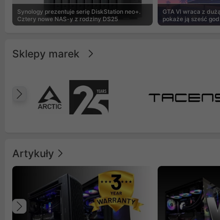
Synology prezentuje serię DiskStation neo+.
GTA VI wraca z dużą 
Cztery nowe NAS-y z rodziny DS25
pokaże ją sześć god
Sklepy marek
Poprzedni
Artykuły
Poprzedni