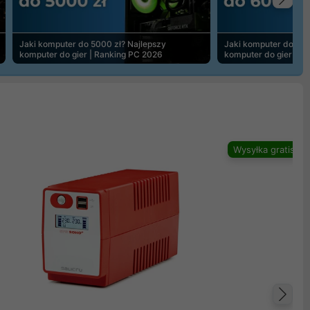
Na
Jaki komputer do 5000 zł? Najlepszy
Jaki komputer do 600
komputer do gier | Ranking PC 2026
komputer do gier | R
Wysyłka gratis
Na