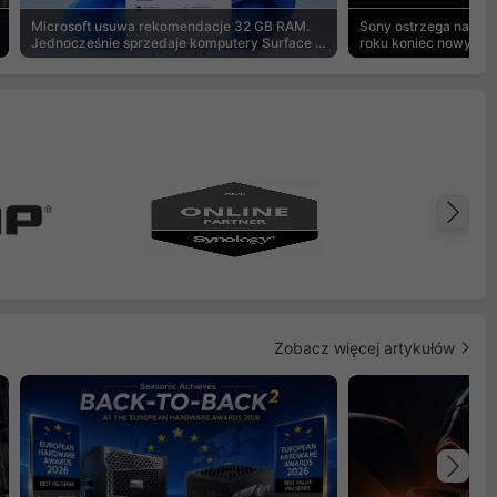
Microsoft usuwa rekomendacje 32 GB RAM.
Sony ostrzega na pu
Jednocześnie sprzedaje komputery Surface z
roku koniec nowych g
8 GB
Na
Zobacz więcej artykułów
Na