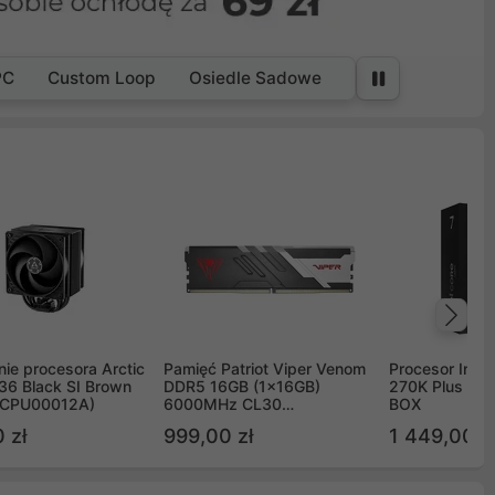
PC
Custom Loop
Osiedle Sadowe
Na
ie procesora Arctic
Pamięć Patriot Viper Venom
Procesor Intel 
36 Black SI Brown
DDR5 16GB (1x16GB)
270K Plus 5.
OCPU00012A)
6000MHz CL30
BOX
PVV516G60C30
 zł
999,00 zł
1 449,00 z