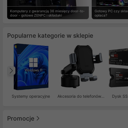
Komputery z gwarancją 36 miesięcy door-to-
Gotowy PC czy skład
door - gotowe ZENPC i składaki
opłaca?
Popularne kategorie w sklepie
Poprzedni
Systemy operacyjne
Akcesoria do telefonów GSM
Dysk S
Promocje