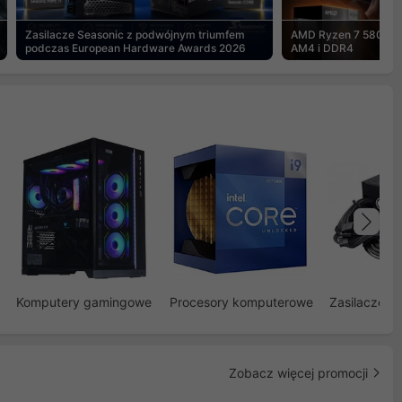
Zasilacze Seasonic z podwójnym triumfem
AMD Ryzen 7 5800X3
podczas European Hardware Awards 2026
AM4 i DDR4
Na
Komputery gamingowe
Procesory komputerowe
Zasilacze d
Zobacz więcej promocji