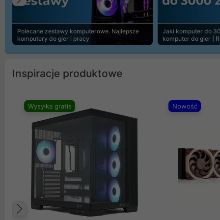
Poprzedni
Polecane zestawy komputerowe. Najlepsze
Jaki komputer do 30
komputery do gier i pracy
komputer do gier | 
Inspiracje produktowe
Wysyłka gratis
Nowość
Poprzedni