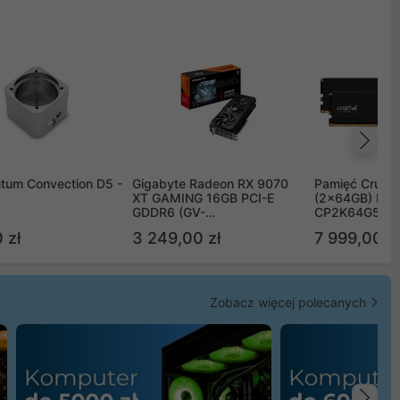
Na
tum Convection D5 -
Gigabyte Radeon RX 9070
Pamięć Crucia
XT GAMING 16GB PCI-E
(2x64GB) DD
GDDR6 (GV-
CP2K64G56C
R9070XTGAMING-16GD)
 zł
3 249,00 zł
7 999,00 zł
Zobacz więcej polecanych