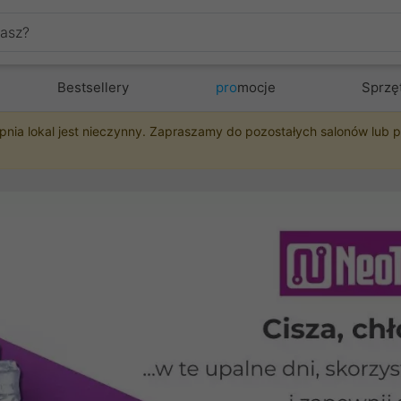
Bestsellery
pro
mocje
Sprzę
pnia lokal jest nieczynny. Zapraszamy do pozostałych salonów lub