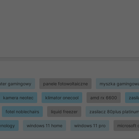
ter gamingowy
panele fotowoltaiczne
myszka gamingow
kamera neotec
klimator onecool
amd rx 6600
zasi
fotel noblechairs
liquid freezer
zasilacz 80plus platinu
ynology
windows 11 home
windows 11 pro
microsoft 