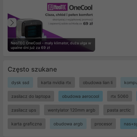
Poprzedni
NeoTEC OneCool - mały klimator, duża ulga w
upalne dni już za 69 zł
Często szukane
dysk ssd
karta nvidia rtx
obudowa lian li
kompu
zasilacz do laptopa
obudowa aerocool
rtx 5060
zasilacz ups
wentylator 120mm argb
pasta arctic
karta graficzna
obudowa argb
procesor
nas+s