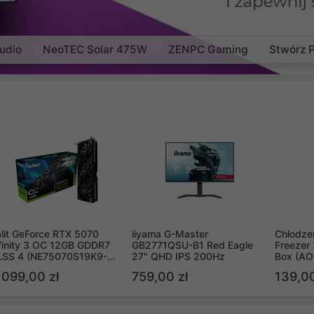
udio
NeoTEC Solar 475W
ZENPC Gaming
Stwórz 
lit GeForce RTX 5070
iiyama G-Master
Chłodzen
finity 3 OC 12GB GDDR7
GB2771QSU-B1 Red Eagle
Freezer 
LSS 4 (NE75070S19K9-
27" QHD IPS 200Hz
Box (A
B2050S)
 099,00 zł
759,00 zł
139,00