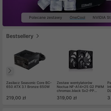
Polecane zestawy
OneCool
NVIDIA St
Bestsellery
Poprzedni
Zasilacz Seasonic Core BC-
Zestaw wentylatorów
Pa
650 ATX 3.1 Bronze 650W
Noctua NF-A14x25 G2 PWM
In
chromax.black Sx2-PP
D
Sterrox 140mm Push Pull
G
219,00 zł
319,00 zł
3
(2szt)