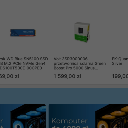
ysk WD Blue SN5100 SSD
Volt 3SR3000006
EK-Quan
TB M.2 PCIe NVMe Gen4
przetwornica solarna Green
Silver
DS100T5B0E-00CPE0
Boost Pro 5000 Sinus
Bypass
69,00 zł
1 599,00 zł
199,00