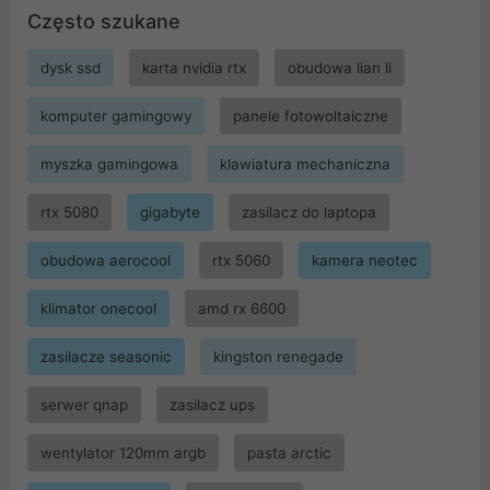
Często szukane
dysk ssd
karta nvidia rtx
obudowa lian li
komputer gamingowy
panele fotowoltaiczne
myszka gamingowa
klawiatura mechaniczna
rtx 5080
gigabyte
zasilacz do laptopa
obudowa aerocool
rtx 5060
kamera neotec
klimator onecool
amd rx 6600
zasilacze seasonic
kingston renegade
serwer qnap
zasilacz ups
wentylator 120mm argb
pasta arctic