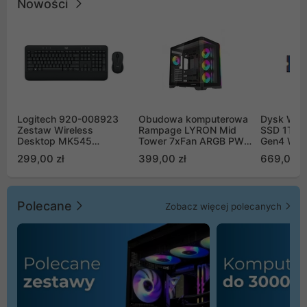
Nowości
Logitech 920-008923
Obudowa komputerowa
Dysk WD 
Zestaw Wireless
Rampage LYRON Mid
SSD 1TB 
Desktop MK545
Tower 7xFan ARGB PWM
Gen4 WD
Advanced
czarna
00CPE0
299,00 zł
399,00 zł
669,00 z
Polecane
Zobacz więcej polecanych