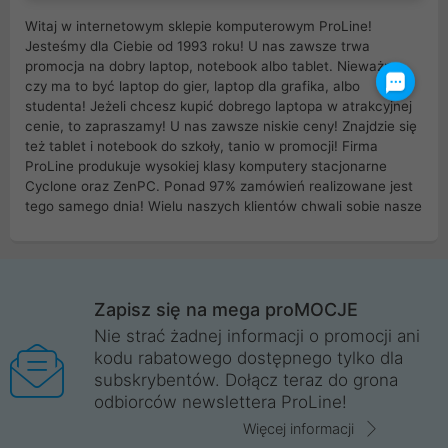
Witaj w internetowym sklepie komputerowym ProLine!
Jesteśmy dla Ciebie od 1993 roku! U nas zawsze trwa
promocja na dobry laptop, notebook albo tablet. Nieważne
czy ma to być laptop do gier, laptop dla grafika, albo
studenta! Jeżeli chcesz kupić dobrego laptopa w atrakcyjnej
cenie, to zapraszamy! U nas zawsze niskie ceny! Znajdzie się
też tablet i notebook do szkoły, tanio w promocji! Firma
ProLine produkuje wysokiej klasy komputery stacjonarne
Cyclone oraz ZenPC. Ponad 97% zamówień realizowane jest
tego samego dnia! Wielu naszych klientów chwali sobie nasze
myszki dla graczy i klawiatury mechaniczne. Posiadamy sieć
sklepów komputerowych na terenie kraju. W większości z
nich możesz odebrać zamówienie bez kosztów transportu.
Posiadamy sklep komputerowy w miastach takich jak
Wrocław, Poznań, Legnica, Katowice, Gliwice, Kalisz, Bytom,
Zapisz się na mega proMOCJE
Trzebnica, Opole. Szybka i profesjonalna obsługa!
Nie strać żadnej informacji o promocji ani
kodu rabatowego dostępnego tylko dla
ProLine to polska firma ze 100% polskim kapitałem. Działamy
subskrybentów. Dołącz teraz do grona
legalnie i płacimy podatki w naszym kraju! Posiadamy siedzibę
odbiorców newslettera ProLine!
główną w Mirkowie oraz salony na terenie kraju. Cała
komunikacja ze sklepem komputerowym ProLine jest
Więcej informacji
szyfrowana za pomocą technologii SSL. Nie sprzedajemy