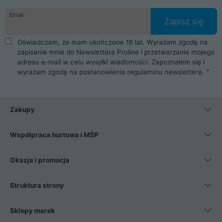
danych osobowych. Dlatego zakup notebooka albo laptopa w
Email
ProLine to czysta przyjemność i pełne bezpieczeństwo.
Zapisz się
Zaopatrzysz się u nas w akcesoria i części komputerowe
takie jak procesory, karty graficzne, płyty główne, pamięci,
Oświadczam, że mam ukończone 16 lat. Wyrażam zgodę na
dyski SSD, M.2 oraz HDD. Nasi pracownicy pomogą Ci wybrać
zapisanie mnie do Newslettera Proline i przetwarzanie mojego
najlepszy zasilacz komputerowy oraz obudowę do komputera.
adresu e-mail w celu wysyłki wiadomości. Zapoznałem się i
Poza komputerami mamy również najlepsze na rynku
wyrażam zgodę na postanowienia
regulaminu newslettera
.
Smartfony takich producentów jak Xiaomi, Apple, Samsung i
Huawei. Jeżeli chcesz, aby Twój komputer pracował cicho,
posiadamy szeroką gamę chłodzenia procesora, oraz ciche
wentylatory. Na koniec mając już to wszystko, możesz
Zakupy
wybrać idealny fotel gamingowy.
Współpraca hurtowa i MŚP
Okazja i promocja
Struktura strony
Sklepy marek