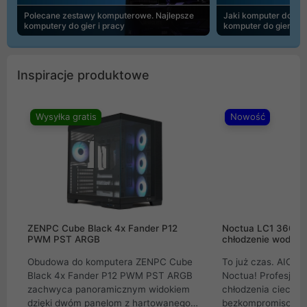
Polecane zestawy komputerowe. Najlepsze
Jaki komputer do 30
komputery do gier i pracy
komputer do gier | 
Inspiracje produktowe
Wysyłka gratis
Nowość
ZENPC Cube Black 4x Fander P12
Noctua LC1 360mm
PWM PST ARGB
chłodzenie wodne 
Obudowa do komputera ZENPC Cube
To już czas. AIO w
Black 4x Fander P12 PWM PST ARGB
Noctua! Profesjon
zachwyca panoramicznym widokiem
chłodzenia cieczą 
dzięki dwóm panelom z hartowanego
bezkompromisowe 