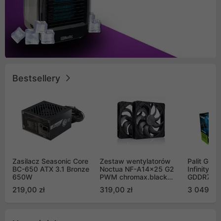
Bestsellery
Zasilacz Seasonic Core
Zestaw wentylatorów
Palit GeF
BC-650 ATX 3.1 Bronze
Noctua NF-A14x25 G2
Infinity 3
650W
PWM chromax.black
GDDR7 DL
Sx2-PP Sterrox 140mm
(NE75070
219,00 zł
319,00 zł
3 049,00
Push Pull (2szt)
GB2050S