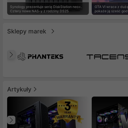
Synology prezentuje serię DiskStation neo+.
GTA VI wraca z dużą 
Cztery nowe NAS-y z rodziny DS25
pokaże ją sześć god
Sklepy marek
Poprzedni
Artykuły
Poprzedni