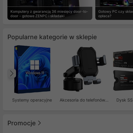
Komputery z gwarancją 36 miesięcy door-to-
Gotowy PC czy skład
door - gotowe ZENPC i składaki
opłaca?
Popularne kategorie w sklepie
Poprzedni
Systemy operacyjne
Akcesoria do telefonów GSM
Dysk S
Promocje