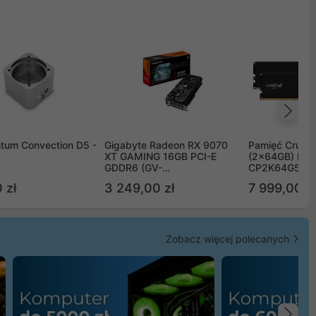
Na
tum Convection D5 -
Gigabyte Radeon RX 9070
Pamięć Crucia
XT GAMING 16GB PCI-E
(2x64GB) DD
GDDR6 (GV-
CP2K64G56C
R9070XTGAMING-16GD)
 zł
3 249,00 zł
7 999,00 zł
Zobacz więcej polecanych