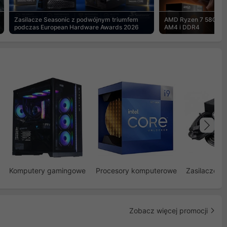
Zasilacze Seasonic z podwójnym triumfem
AMD Ryzen 7 5800X3
podczas European Hardware Awards 2026
AM4 i DDR4
Na
Komputery gamingowe
Procesory komputerowe
Zasilacze d
Zobacz więcej promocji