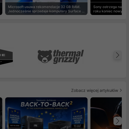
Microsoft usuwa rekomendacje 32 GB RAM.
Sony ostrzega na pu
Jednocześnie sprzedaje komputery Surface z
roku koniec nowych g
8 GB
Na
Zobacz więcej artykułów
Na