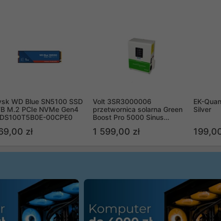
ysk WD Blue SN5100 SSD
Volt 3SR3000006
EK-Quan
TB M.2 PCIe NVMe Gen4
przetwornica solarna Green
Silver
DS100T5B0E-00CPE0
Boost Pro 5000 Sinus
Bypass
69,00 zł
1 599,00 zł
199,00