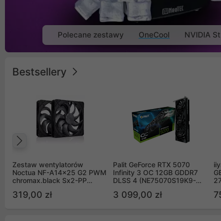
Polecane zestawy
OneCool
NVIDIA St
Bestsellery
Poprzedni
Zestaw wentylatorów
Palit GeForce RTX 5070
ii
Noctua NF-A14x25 G2 PWM
Infinity 3 OC 12GB GDDR7
G
chromax.black Sx2-PP
DLSS 4 (NE75070S19K9-
2
Sterrox 140mm Push Pull
GB2050S)
319,00 zł
3 099,00 zł
7
(2szt)