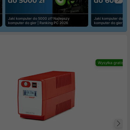
Na
Jaki komputer do 5000 zł? Najlepszy
Jaki komputer do 600
komputer do gier | Ranking PC 2026
komputer do gier | R
Wysyłka gratis
Na