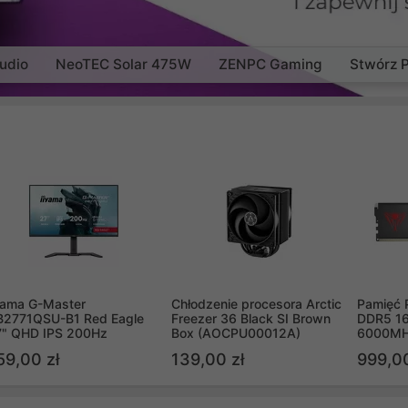
udio
NeoTEC Solar 475W
ZENPC Gaming
Stwórz 
yama G-Master
Chłodzenie procesora Arctic
Pamięć 
B2771QSU-B1 Red Eagle
Freezer 36 Black SI Brown
DDR5 16
7" QHD IPS 200Hz
Box (AOCPU00012A)
6000MH
PVV516
59,00 zł
139,00 zł
999,00