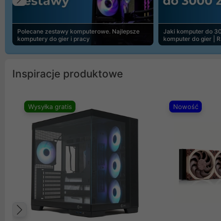
Poprzedni
Polecane zestawy komputerowe. Najlepsze
Jaki komputer do 30
komputery do gier i pracy
komputer do gier | 
Inspiracje produktowe
Wysyłka gratis
Nowość
Poprzedni