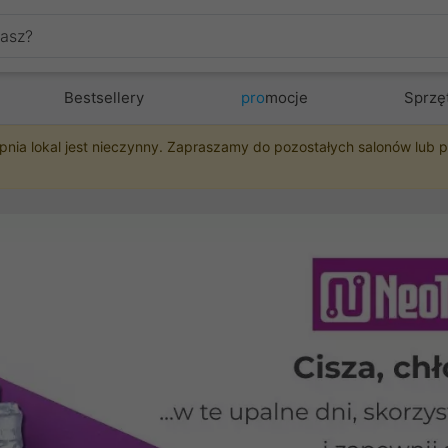
Bestsellery
pro
mocje
Sprzę
pnia lokal jest nieczynny. Zapraszamy do pozostałych salonów lub