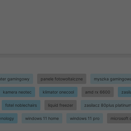
ter gamingowy
panele fotowoltaiczne
myszka gamingow
kamera neotec
klimator onecool
amd rx 6600
zasi
fotel noblechairs
liquid freezer
zasilacz 80plus platinu
ynology
windows 11 home
windows 11 pro
microsoft 