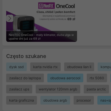
Poprzedni
NeoTEC OneCool - mały klimator, duża ulga w
upalne dni już za 69 zł
Często szukane
dysk ssd
karta nvidia rtx
obudowa lian li
kompu
zasilacz do laptopa
obudowa aerocool
rtx 5060
zasilacz ups
wentylator 120mm argb
pasta arctic
karta graficzna
obudowa argb
procesor
nas+s