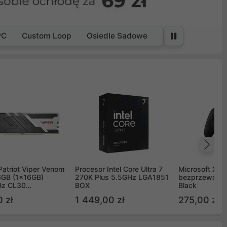
PC
Custom Loop
Osiedle Sadowe
Na
Patriot Viper Venom
Procesor Intel Core Ultra 7
Microsoft Xbox
GB (1x16GB)
270K Plus 5.5GHz LGA1851
bezprzewodo
z CL30
BOX
Black
G60C30
 zł
1 449,00 zł
275,00 zł