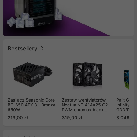
Bestsellery
Zasilacz Seasonic Core
Zestaw wentylatorów
Palit GeF
BC-650 ATX 3.1 Bronze
Noctua NF-A14x25 G2
Infinity 3
650W
PWM chromax.black
GDDR7 DL
Sx2-PP Sterrox 140mm
(NE75070
219,00 zł
319,00 zł
3 049,00
Push Pull (2szt)
GB2050S