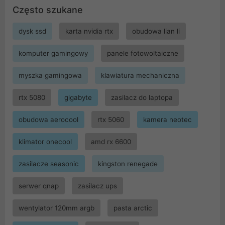
Często szukane
dysk ssd
karta nvidia rtx
obudowa lian li
komputer gamingowy
panele fotowoltaiczne
myszka gamingowa
klawiatura mechaniczna
rtx 5080
gigabyte
zasilacz do laptopa
obudowa aerocool
rtx 5060
kamera neotec
klimator onecool
amd rx 6600
zasilacze seasonic
kingston renegade
serwer qnap
zasilacz ups
wentylator 120mm argb
pasta arctic