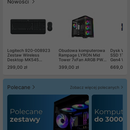
Nowości
Logitech 920-008923
Obudowa komputerowa
Dysk WD 
Zestaw Wireless
Rampage LYRON Mid
SSD 1TB 
Desktop MK545
Tower 7xFan ARGB PWM
Gen4 WD
Advanced
czarna
00CPE0
299,00 zł
399,00 zł
669,00 z
Polecane
Zobacz więcej polecanych