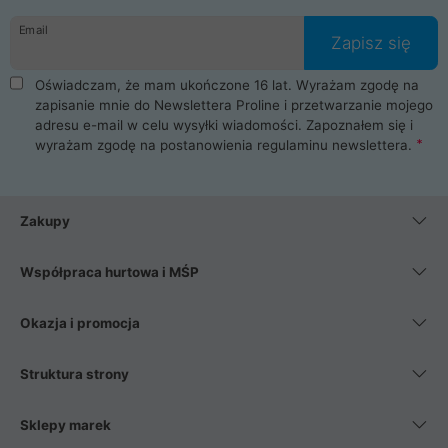
danych osobowych. Dlatego zakup notebooka albo laptopa w
Email
ProLine to czysta przyjemność i pełne bezpieczeństwo.
Zapisz się
Zaopatrzysz się u nas w akcesoria i części komputerowe
takie jak procesory, karty graficzne, płyty główne, pamięci,
Oświadczam, że mam ukończone 16 lat. Wyrażam zgodę na
dyski SSD, M.2 oraz HDD. Nasi pracownicy pomogą Ci wybrać
zapisanie mnie do Newslettera Proline i przetwarzanie mojego
najlepszy zasilacz komputerowy oraz obudowę do komputera.
adresu e-mail w celu wysyłki wiadomości. Zapoznałem się i
Poza komputerami mamy również najlepsze na rynku
wyrażam zgodę na postanowienia
regulaminu newslettera
.
Smartfony takich producentów jak Xiaomi, Apple, Samsung i
Huawei. Jeżeli chcesz, aby Twój komputer pracował cicho,
posiadamy szeroką gamę chłodzenia procesora, oraz ciche
wentylatory. Na koniec mając już to wszystko, możesz
Zakupy
wybrać idealny fotel gamingowy.
Współpraca hurtowa i MŚP
Okazja i promocja
Struktura strony
Sklepy marek