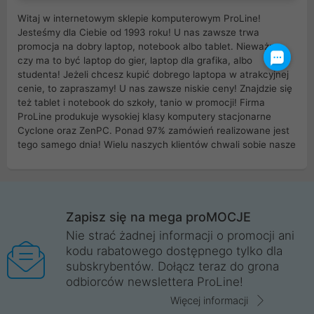
Witaj w internetowym sklepie komputerowym ProLine!
Jesteśmy dla Ciebie od 1993 roku! U nas zawsze trwa
promocja na dobry laptop, notebook albo tablet. Nieważne
czy ma to być laptop do gier, laptop dla grafika, albo
studenta! Jeżeli chcesz kupić dobrego laptopa w atrakcyjnej
cenie, to zapraszamy! U nas zawsze niskie ceny! Znajdzie się
też tablet i notebook do szkoły, tanio w promocji! Firma
ProLine produkuje wysokiej klasy komputery stacjonarne
Cyclone oraz ZenPC. Ponad 97% zamówień realizowane jest
tego samego dnia! Wielu naszych klientów chwali sobie nasze
myszki dla graczy i klawiatury mechaniczne. Posiadamy sieć
sklepów komputerowych na terenie kraju. W większości z
nich możesz odebrać zamówienie bez kosztów transportu.
Posiadamy sklep komputerowy w miastach takich jak
Wrocław, Poznań, Legnica, Katowice, Gliwice, Kalisz, Bytom,
Zapisz się na mega proMOCJE
Trzebnica, Opole. Szybka i profesjonalna obsługa!
Nie strać żadnej informacji o promocji ani
kodu rabatowego dostępnego tylko dla
ProLine to polska firma ze 100% polskim kapitałem. Działamy
subskrybentów. Dołącz teraz do grona
legalnie i płacimy podatki w naszym kraju! Posiadamy siedzibę
odbiorców newslettera ProLine!
główną w Mirkowie oraz salony na terenie kraju. Cała
komunikacja ze sklepem komputerowym ProLine jest
Więcej informacji
szyfrowana za pomocą technologii SSL. Nie sprzedajemy