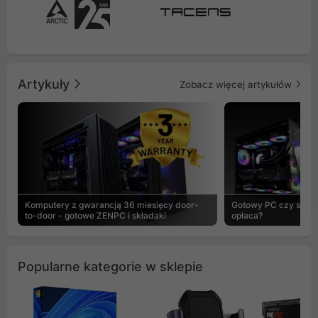
Artykuły
Zobacz więcej artykułów
Komputery z gwarancją 36 miesięcy door-
Gotowy PC czy skład
to-door - gotowe ZENPC i składaki
opłaca?
Popularne kategorie w sklepie