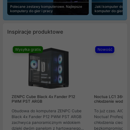
Polecane zestawy komputerowe. Najlepsze
Jaki komputer do 30
komputery do gier i pracy
komputer do gier | 
Inspiracje produktowe
Wysyłka gratis
Nowość
ZENPC Cube Black 4x Fander P12
Noctua LC1 360mm
PWM PST ARGB
chłodzenie wodne 
Obudowa do komputera ZENPC Cube
To już czas. AIO w
Black 4x Fander P12 PWM PST ARGB
Noctua! Profesjon
zachwyca panoramicznym widokiem
chłodzenia cieczą 
dzięki dwóm panelom z hartowanego
bezkompromisowe 