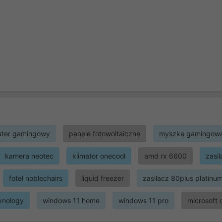
ter gamingowy
panele fotowoltaiczne
myszka gamingow
kamera neotec
klimator onecool
amd rx 6600
zasi
fotel noblechairs
liquid freezer
zasilacz 80plus platinu
ynology
windows 11 home
windows 11 pro
microsoft 