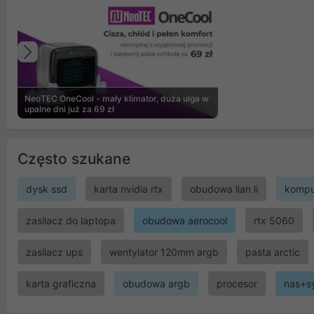
Poprzedni
NeoTEC OneCool - mały klimator, duża ulga w
upalne dni już za 69 zł
Często szukane
dysk ssd
karta nvidia rtx
obudowa lian li
kompu
zasilacz do laptopa
obudowa aerocool
rtx 5060
zasilacz ups
wentylator 120mm argb
pasta arctic
karta graficzna
obudowa argb
procesor
nas+s