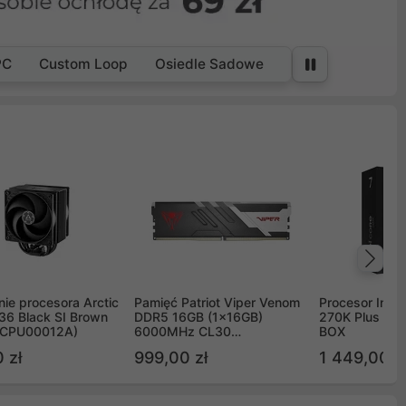
PC
Custom Loop
Osiedle Sadowe
Na
ie procesora Arctic
Pamięć Patriot Viper Venom
Procesor Intel 
36 Black SI Brown
DDR5 16GB (1x16GB)
270K Plus 5.
OCPU00012A)
6000MHz CL30
BOX
PVV516G60C30
 zł
999,00 zł
1 449,00 z