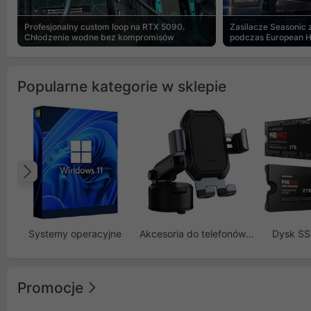
Profesjonalny custom loop na RTX 5090.
Zasilacze Seasonic
Chłodzenie wodne bez kompromisów
podczas European 
Popularne kategorie w sklepie
Poprzedni
Systemy operacyjne
Akcesoria do telefonów GSM
Dysk S
Promocje