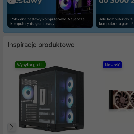
Poprzedni
Polecane zestawy komputerowe. Najlepsze
Jaki komputer do 30
komputery do gier i pracy
komputer do gier | 
Inspiracje produktowe
Wysyłka gratis
Nowość
Poprzedni