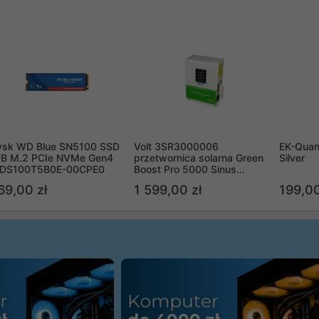
ysk WD Blue SN5100 SSD
Volt 3SR3000006
EK-Quan
TB M.2 PCIe NVMe Gen4
przetwornica solarna Green
Silver
DS100T5B0E-00CPE0
Boost Pro 5000 Sinus
Bypass
69,00 zł
1 599,00 zł
199,00