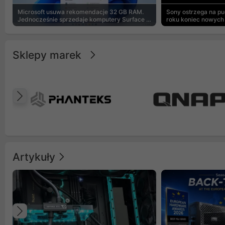
Microsoft usuwa rekomendacje 32 GB RAM.
Sony ostrzega na p
Jednocześnie sprzedaje komputery Surface z
roku koniec nowych 
8 GB
Sklepy marek
Poprzedni
Artykuły
Poprzedni