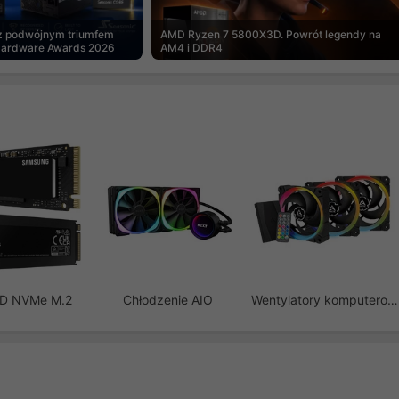
 z podwójnym triumfem
AMD Ryzen 7 5800X3D. Powrót legendy na
Hardware Awards 2026
AM4 i DDR4
SD NVMe M.2
Chłodzenie AIO
Wentylatory komputerowe