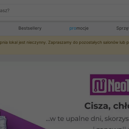
Bestsellery
pro
mocje
Sprzę
pnia lokal jest nieczynny. Zapraszamy do pozostałych salonów lub