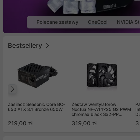
Polecane zestawy
OneCool
NVIDIA St
Bestsellery
Poprzedni
Zasilacz Seasonic Core BC-
Zestaw wentylatorów
Pa
650 ATX 3.1 Bronze 650W
Noctua NF-A14x25 G2 PWM
In
chromax.black Sx2-PP
D
Sterrox 140mm Push Pull
G
219,00 zł
319,00 zł
3
(2szt)