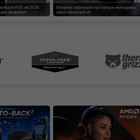
udełkach PS5: od 2028
Seasonic odpowiada na rosnące wymagania
gier na płytach
stacji roboczych AI