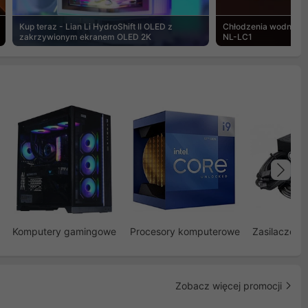
Kup teraz - Lian Li HydroShift II OLED z
Chłodzenia wodne Noc
zakrzywionym ekranem OLED 2K
NL-LC1
Na
Komputery gamingowe
Procesory komputerowe
Zasilacze d
Zobacz więcej promocji