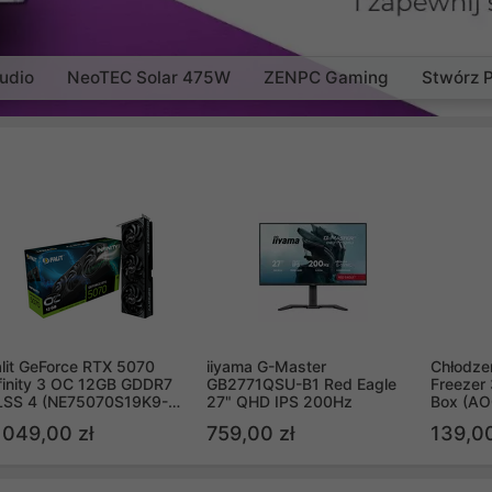
udio
NeoTEC Solar 475W
ZENPC Gaming
Stwórz 
lit GeForce RTX 5070
iiyama G-Master
Chłodzen
finity 3 OC 12GB GDDR7
GB2771QSU-B1 Red Eagle
Freezer 
LSS 4 (NE75070S19K9-
27" QHD IPS 200Hz
Box (A
B2050S)
 049,00 zł
759,00 zł
139,00