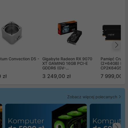
Na
tum Convection D5 -
Gigabyte Radeon RX 9070
Pamięć Crucia
XT GAMING 16GB PCI-E
(2x64GB) DD
GDDR6 (GV-
CP2K64G56C
R9070XTGAMING-16GD)
 zł
3 249,00 zł
7 999,00 zł
Zobacz więcej polecanych