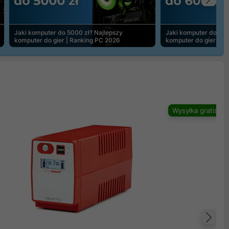
Na
Jaki komputer do 5000 zł? Najlepszy
Jaki komputer do 600
komputer do gier | Ranking PC 2026
komputer do gier | R
Wysyłka gratis
Na