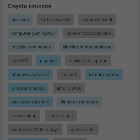
Często szukane
dysk ssd
karta nvidia rtx
obudowa lian li
komputer gamingowy
panele fotowoltaiczne
myszka gamingowa
klawiatura mechaniczna
rtx 5080
gigabyte
zasilacz do laptopa
obudowa aerocool
rtx 5060
kamera neotec
klimator onecool
amd rx 6600
zasilacze seasonic
kingston renegade
serwer qnap
zasilacz ups
wentylator 120mm argb
pasta arctic