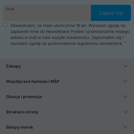
danych osobowych. Dlatego zakup notebooka albo laptopa w
Email
ProLine to czysta przyjemność i pełne bezpieczeństwo.
Zapisz się
Zaopatrzysz się u nas w akcesoria i części komputerowe
takie jak procesory, karty graficzne, płyty główne, pamięci,
Oświadczam, że mam ukończone 16 lat. Wyrażam zgodę na
dyski SSD, M.2 oraz HDD. Nasi pracownicy pomogą Ci wybrać
zapisanie mnie do Newslettera Proline i przetwarzanie mojego
najlepszy zasilacz komputerowy oraz obudowę do komputera.
adresu e-mail w celu wysyłki wiadomości. Zapoznałem się i
Poza komputerami mamy również najlepsze na rynku
wyrażam zgodę na postanowienia
regulaminu newslettera
.
Smartfony takich producentów jak Xiaomi, Apple, Samsung i
Huawei. Jeżeli chcesz, aby Twój komputer pracował cicho,
posiadamy szeroką gamę chłodzenia procesora, oraz ciche
wentylatory. Na koniec mając już to wszystko, możesz
Zakupy
wybrać idealny fotel gamingowy.
Współpraca hurtowa i MŚP
Okazja i promocja
Struktura strony
Sklepy marek