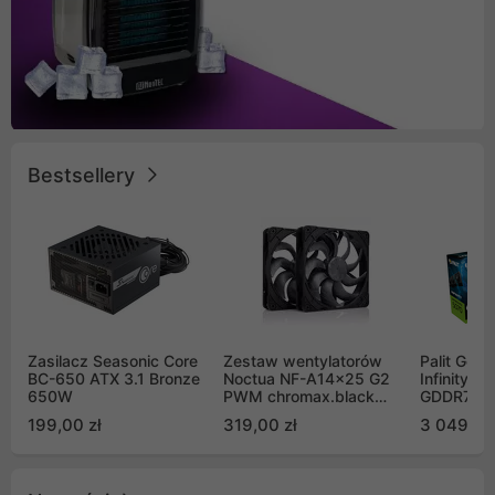
Bestsellery
Zasilacz Seasonic Core
Zestaw wentylatorów
Palit GeF
BC-650 ATX 3.1 Bronze
Noctua NF-A14x25 G2
Infinity 3
650W
PWM chromax.black
GDDR7 DL
Sx2-PP Sterrox 140mm
(NE75070
199,00 zł
319,00 zł
3 049,00
Push Pull (2szt)
GB2050S