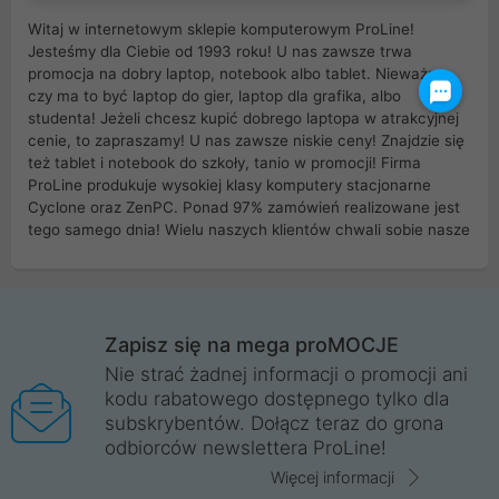
Witaj w internetowym sklepie komputerowym ProLine!
Jesteśmy dla Ciebie od 1993 roku! U nas zawsze trwa
promocja na dobry laptop, notebook albo tablet. Nieważne
czy ma to być laptop do gier, laptop dla grafika, albo
studenta! Jeżeli chcesz kupić dobrego laptopa w atrakcyjnej
cenie, to zapraszamy! U nas zawsze niskie ceny! Znajdzie się
też tablet i notebook do szkoły, tanio w promocji! Firma
ProLine produkuje wysokiej klasy komputery stacjonarne
Cyclone oraz ZenPC. Ponad 97% zamówień realizowane jest
tego samego dnia! Wielu naszych klientów chwali sobie nasze
myszki dla graczy i klawiatury mechaniczne. Posiadamy sieć
sklepów komputerowych na terenie kraju. W większości z
nich możesz odebrać zamówienie bez kosztów transportu.
Posiadamy sklep komputerowy w miastach takich jak
Wrocław, Poznań, Legnica, Katowice, Gliwice, Kalisz, Bytom,
Zapisz się na mega proMOCJE
Trzebnica, Opole. Szybka i profesjonalna obsługa!
Nie strać żadnej informacji o promocji ani
kodu rabatowego dostępnego tylko dla
ProLine to polska firma ze 100% polskim kapitałem. Działamy
subskrybentów. Dołącz teraz do grona
legalnie i płacimy podatki w naszym kraju! Posiadamy siedzibę
odbiorców newslettera ProLine!
główną w Mirkowie oraz salony na terenie kraju. Cała
komunikacja ze sklepem komputerowym ProLine jest
Więcej informacji
szyfrowana za pomocą technologii SSL. Nie sprzedajemy