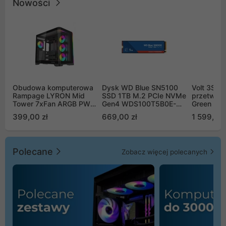
Nowości
Obudowa komputerowa
Dysk WD Blue SN5100
Volt 3SR
Rampage LYRON Mid
SSD 1TB M.2 PCIe NVMe
przetworn
Tower 7xFan ARGB PWM
Gen4 WDS100T5B0E-
Green Boo
czarna
00CPE0
Sinus Byp
399,00 zł
669,00 zł
1 599,00 
Polecane
Zobacz więcej polecanych