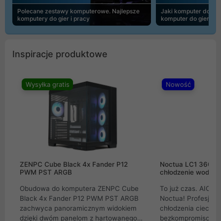
Polecane zestawy komputerowe. Najlepsze
Jaki komputer do 30
komputery do gier i pracy
komputer do gier | 
Inspiracje produktowe
Wysyłka gratis
Nowość
ZENPC Cube Black 4x Fander P12
Noctua LC1 360mm
PWM PST ARGB
chłodzenie wodne 
Obudowa do komputera ZENPC Cube
To już czas. AIO w
Black 4x Fander P12 PWM PST ARGB
Noctua! Profesjon
zachwyca panoramicznym widokiem
chłodzenia cieczą 
dzięki dwóm panelom z hartowanego
bezkompromisowe 