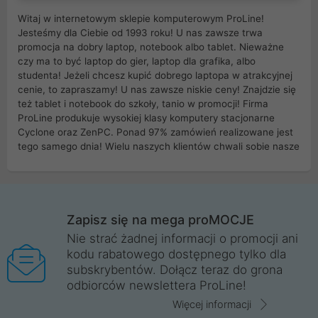
Witaj w internetowym sklepie komputerowym ProLine!
Jesteśmy dla Ciebie od 1993 roku! U nas zawsze trwa
promocja na dobry laptop, notebook albo tablet. Nieważne
czy ma to być laptop do gier, laptop dla grafika, albo
studenta! Jeżeli chcesz kupić dobrego laptopa w atrakcyjnej
cenie, to zapraszamy! U nas zawsze niskie ceny! Znajdzie się
też tablet i notebook do szkoły, tanio w promocji! Firma
ProLine produkuje wysokiej klasy komputery stacjonarne
Cyclone oraz ZenPC. Ponad 97% zamówień realizowane jest
tego samego dnia! Wielu naszych klientów chwali sobie nasze
myszki dla graczy i klawiatury mechaniczne. Posiadamy sieć
sklepów komputerowych na terenie kraju. W większości z
nich możesz odebrać zamówienie bez kosztów transportu.
Posiadamy sklep komputerowy w miastach takich jak
Wrocław, Poznań, Legnica, Katowice, Gliwice, Kalisz, Bytom,
Zapisz się na mega proMOCJE
Trzebnica, Opole. Szybka i profesjonalna obsługa!
Nie strać żadnej informacji o promocji ani
kodu rabatowego dostępnego tylko dla
ProLine to polska firma ze 100% polskim kapitałem. Działamy
subskrybentów. Dołącz teraz do grona
legalnie i płacimy podatki w naszym kraju! Posiadamy siedzibę
odbiorców newslettera ProLine!
główną w Mirkowie oraz salony na terenie kraju. Cała
komunikacja ze sklepem komputerowym ProLine jest
Więcej informacji
szyfrowana za pomocą technologii SSL. Nie sprzedajemy