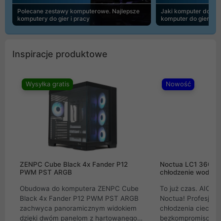
Polecane zestawy komputerowe. Najlepsze
Jaki komputer do 30
komputery do gier i pracy
komputer do gier | 
Inspiracje produktowe
Wysyłka gratis
Nowość
ZENPC Cube Black 4x Fander P12
Noctua LC1 360mm
PWM PST ARGB
chłodzenie wodne 
Obudowa do komputera ZENPC Cube
To już czas. AIO w
Black 4x Fander P12 PWM PST ARGB
Noctua! Profesjon
zachwyca panoramicznym widokiem
chłodzenia cieczą 
dzięki dwóm panelom z hartowanego
bezkompromisowe 