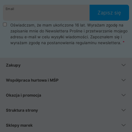
danych osobowych. Dlatego zakup notebooka albo laptopa w
Email
ProLine to czysta przyjemność i pełne bezpieczeństwo.
Zapisz się
Zaopatrzysz się u nas w akcesoria i części komputerowe
takie jak procesory, karty graficzne, płyty główne, pamięci,
Oświadczam, że mam ukończone 16 lat. Wyrażam zgodę na
dyski SSD, M.2 oraz HDD. Nasi pracownicy pomogą Ci wybrać
zapisanie mnie do Newslettera Proline i przetwarzanie mojego
najlepszy zasilacz komputerowy oraz obudowę do komputera.
adresu e-mail w celu wysyłki wiadomości. Zapoznałem się i
Poza komputerami mamy również najlepsze na rynku
wyrażam zgodę na postanowienia
regulaminu newslettera
.
Smartfony takich producentów jak Xiaomi, Apple, Samsung i
Huawei. Jeżeli chcesz, aby Twój komputer pracował cicho,
posiadamy szeroką gamę chłodzenia procesora, oraz ciche
wentylatory. Na koniec mając już to wszystko, możesz
Zakupy
wybrać idealny fotel gamingowy.
Współpraca hurtowa i MŚP
Okazja i promocja
Struktura strony
Sklepy marek