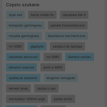
Często szukane
dysk ssd
karta nvidia rtx
obudowa lian li
komputer gamingowy
panele fotowoltaiczne
myszka gamingowa
klawiatura mechaniczna
rtx 5080
gigabyte
zasilacz do laptopa
obudowa aerocool
rtx 5060
kamera neotec
klimator onecool
amd rx 6600
zasilacze seasonic
kingston renegade
serwer qnap
zasilacz ups
wentylator 120mm argb
pasta arctic