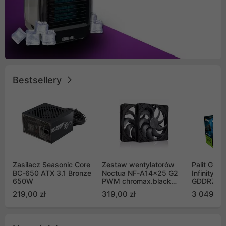
Bestsellery
Zasilacz Seasonic Core
Zestaw wentylatorów
Palit GeF
BC-650 ATX 3.1 Bronze
Noctua NF-A14x25 G2
Infinity 3
650W
PWM chromax.black
GDDR7 DL
Sx2-PP Sterrox 140mm
(NE75070
219,00 zł
319,00 zł
3 049,00
Push Pull (2szt)
GB2050S