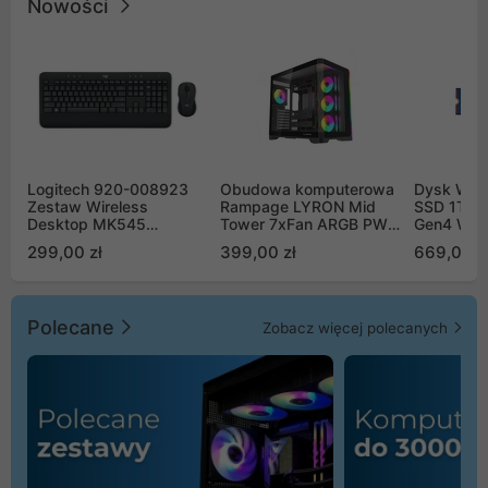
Nowości
Logitech 920-008923
Obudowa komputerowa
Dysk WD 
Zestaw Wireless
Rampage LYRON Mid
SSD 1TB 
Desktop MK545
Tower 7xFan ARGB PWM
Gen4 WD
Advanced
czarna
00CPE0
299,00 zł
399,00 zł
669,00 z
Polecane
Zobacz więcej polecanych