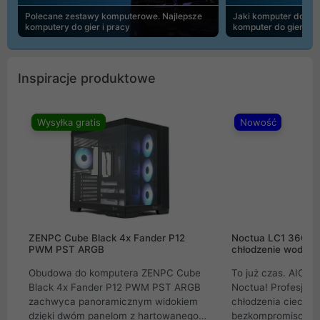
Polecane zestawy komputerowe. Najlepsze
Jaki komputer do 30
komputery do gier i pracy
komputer do gier | 
Inspiracje produktowe
Wysyłka gratis
Nowość
ZENPC Cube Black 4x Fander P12
Noctua LC1 360mm
PWM PST ARGB
chłodzenie wodne 
Obudowa do komputera ZENPC Cube
To już czas. AIO w
Black 4x Fander P12 PWM PST ARGB
Noctua! Profesjon
zachwyca panoramicznym widokiem
chłodzenia cieczą 
dzięki dwóm panelom z hartowanego
bezkompromisowe 