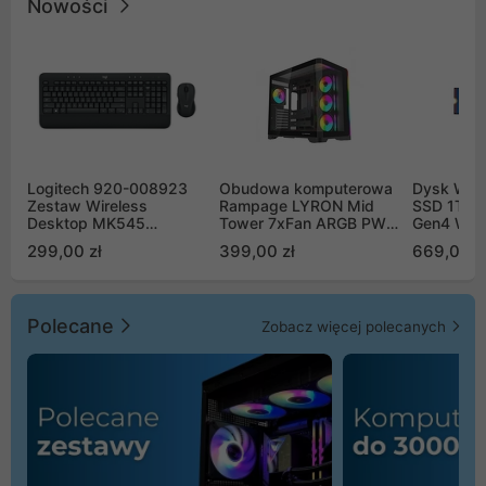
Nowości
Logitech 920-008923
Obudowa komputerowa
Dysk WD 
Zestaw Wireless
Rampage LYRON Mid
SSD 1TB 
Desktop MK545
Tower 7xFan ARGB PWM
Gen4 WD
Advanced
czarna
00CPE0
299,00 zł
399,00 zł
669,00 z
Polecane
Zobacz więcej polecanych