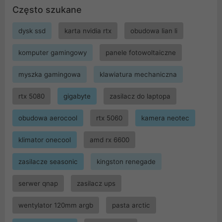
Często szukane
dysk ssd
karta nvidia rtx
obudowa lian li
komputer gamingowy
panele fotowoltaiczne
myszka gamingowa
klawiatura mechaniczna
rtx 5080
gigabyte
zasilacz do laptopa
obudowa aerocool
rtx 5060
kamera neotec
klimator onecool
amd rx 6600
zasilacze seasonic
kingston renegade
serwer qnap
zasilacz ups
wentylator 120mm argb
pasta arctic