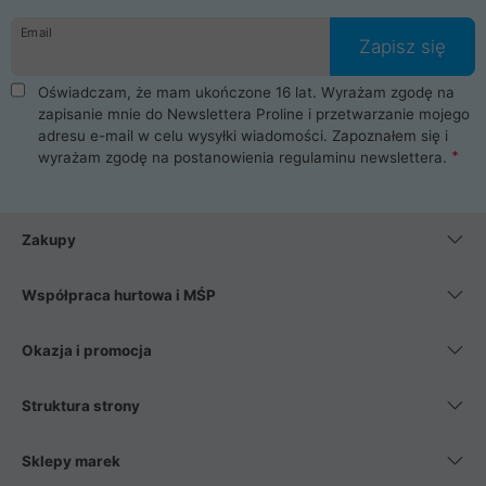
danych osobowych. Dlatego zakup notebooka albo laptopa w
Email
ProLine to czysta przyjemność i pełne bezpieczeństwo.
Zapisz się
Zaopatrzysz się u nas w akcesoria i części komputerowe
takie jak procesory, karty graficzne, płyty główne, pamięci,
Oświadczam, że mam ukończone 16 lat. Wyrażam zgodę na
dyski SSD, M.2 oraz HDD. Nasi pracownicy pomogą Ci wybrać
zapisanie mnie do Newslettera Proline i przetwarzanie mojego
najlepszy zasilacz komputerowy oraz obudowę do komputera.
adresu e-mail w celu wysyłki wiadomości. Zapoznałem się i
Poza komputerami mamy również najlepsze na rynku
wyrażam zgodę na postanowienia
regulaminu newslettera
.
Smartfony takich producentów jak Xiaomi, Apple, Samsung i
Huawei. Jeżeli chcesz, aby Twój komputer pracował cicho,
posiadamy szeroką gamę chłodzenia procesora, oraz ciche
wentylatory. Na koniec mając już to wszystko, możesz
Zakupy
wybrać idealny fotel gamingowy.
Współpraca hurtowa i MŚP
Okazja i promocja
Struktura strony
Sklepy marek