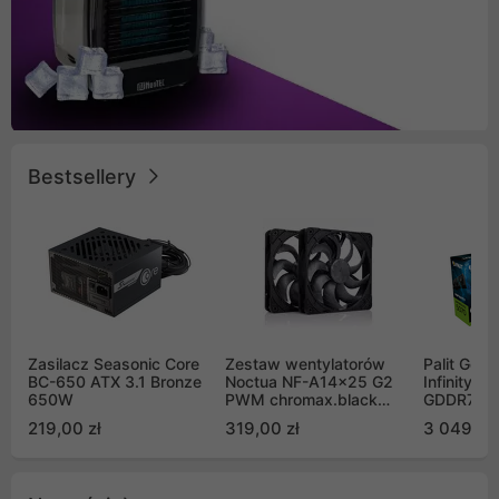
Bestsellery
Zasilacz Seasonic Core
Zestaw wentylatorów
Palit GeF
BC-650 ATX 3.1 Bronze
Noctua NF-A14x25 G2
Infinity 3
650W
PWM chromax.black
GDDR7 DL
Sx2-PP Sterrox 140mm
(NE75070
219,00 zł
319,00 zł
3 049,00
Push Pull (2szt)
GB2050S