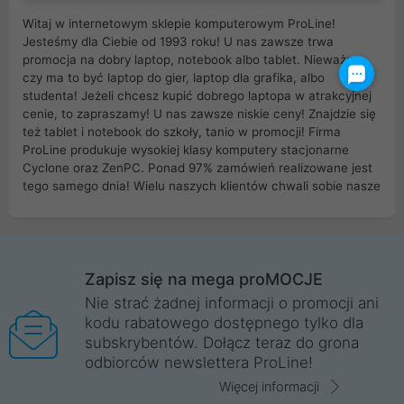
Witaj w internetowym sklepie komputerowym ProLine!
Jesteśmy dla Ciebie od 1993 roku! U nas zawsze trwa
promocja na dobry laptop, notebook albo tablet. Nieważne
czy ma to być laptop do gier, laptop dla grafika, albo
studenta! Jeżeli chcesz kupić dobrego laptopa w atrakcyjnej
cenie, to zapraszamy! U nas zawsze niskie ceny! Znajdzie się
też tablet i notebook do szkoły, tanio w promocji! Firma
ProLine produkuje wysokiej klasy komputery stacjonarne
Cyclone oraz ZenPC. Ponad 97% zamówień realizowane jest
tego samego dnia! Wielu naszych klientów chwali sobie nasze
myszki dla graczy i klawiatury mechaniczne. Posiadamy sieć
sklepów komputerowych na terenie kraju. W większości z
nich możesz odebrać zamówienie bez kosztów transportu.
Posiadamy sklep komputerowy w miastach takich jak
Wrocław, Poznań, Legnica, Katowice, Gliwice, Kalisz, Bytom,
Zapisz się na mega proMOCJE
Trzebnica, Opole. Szybka i profesjonalna obsługa!
Nie strać żadnej informacji o promocji ani
kodu rabatowego dostępnego tylko dla
ProLine to polska firma ze 100% polskim kapitałem. Działamy
subskrybentów. Dołącz teraz do grona
legalnie i płacimy podatki w naszym kraju! Posiadamy siedzibę
odbiorców newslettera ProLine!
główną w Mirkowie oraz salony na terenie kraju. Cała
komunikacja ze sklepem komputerowym ProLine jest
Więcej informacji
szyfrowana za pomocą technologii SSL. Nie sprzedajemy