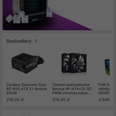
Bestsellery
Zasilacz Seasonic Core
Zestaw wentylatorów
Palit GeF
BC-650 ATX 3.1 Bronze
Noctua NF-A14x25 G2
Infinity 3
650W
PWM chromax.black
GDDR7 DL
Sx2-PP Sterrox 140mm
(NE75070
219,00 zł
319,00 zł
3 049,00
Push Pull (2szt)
GB2050S