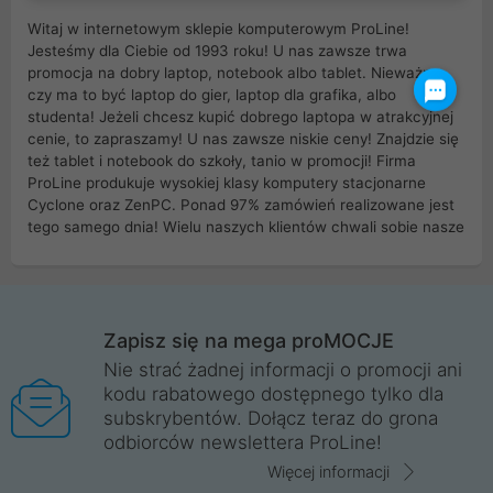
Witaj w internetowym sklepie komputerowym ProLine!
Jesteśmy dla Ciebie od 1993 roku! U nas zawsze trwa
promocja na dobry laptop, notebook albo tablet. Nieważne
czy ma to być laptop do gier, laptop dla grafika, albo
studenta! Jeżeli chcesz kupić dobrego laptopa w atrakcyjnej
cenie, to zapraszamy! U nas zawsze niskie ceny! Znajdzie się
też tablet i notebook do szkoły, tanio w promocji! Firma
ProLine produkuje wysokiej klasy komputery stacjonarne
Cyclone oraz ZenPC. Ponad 97% zamówień realizowane jest
tego samego dnia! Wielu naszych klientów chwali sobie nasze
myszki dla graczy i klawiatury mechaniczne. Posiadamy sieć
sklepów komputerowych na terenie kraju. W większości z
nich możesz odebrać zamówienie bez kosztów transportu.
Posiadamy sklep komputerowy w miastach takich jak
Wrocław, Poznań, Legnica, Katowice, Gliwice, Kalisz, Bytom,
Zapisz się na mega proMOCJE
Trzebnica, Opole. Szybka i profesjonalna obsługa!
Nie strać żadnej informacji o promocji ani
kodu rabatowego dostępnego tylko dla
ProLine to polska firma ze 100% polskim kapitałem. Działamy
subskrybentów. Dołącz teraz do grona
legalnie i płacimy podatki w naszym kraju! Posiadamy siedzibę
odbiorców newslettera ProLine!
główną w Mirkowie oraz salony na terenie kraju. Cała
komunikacja ze sklepem komputerowym ProLine jest
Więcej informacji
szyfrowana za pomocą technologii SSL. Nie sprzedajemy