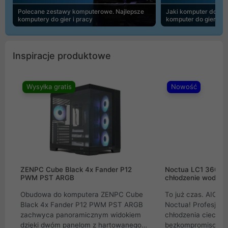
Polecane zestawy komputerowe. Najlepsze
Jaki komputer do 30
komputery do gier i pracy
komputer do gier | 
Inspiracje produktowe
Wysyłka gratis
Nowość
ZENPC Cube Black 4x Fander P12
Noctua LC1 360mm
PWM PST ARGB
chłodzenie wodne 
Obudowa do komputera ZENPC Cube
To już czas. AIO w
Black 4x Fander P12 PWM PST ARGB
Noctua! Profesjon
zachwyca panoramicznym widokiem
chłodzenia cieczą 
dzięki dwóm panelom z hartowanego
bezkompromisowe 