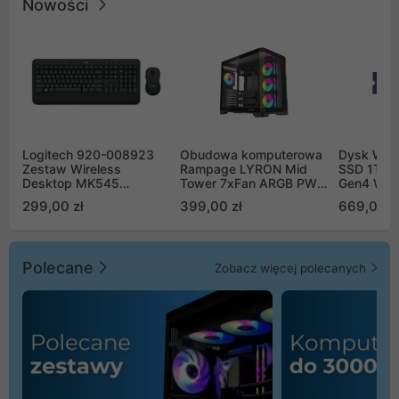
Nowości
Logitech 920-008923
Obudowa komputerowa
Dysk WD 
Zestaw Wireless
Rampage LYRON Mid
SSD 1TB 
Desktop MK545
Tower 7xFan ARGB PWM
Gen4 WD
Advanced
czarna
00CPE0
299,00 zł
399,00 zł
669,00 z
Polecane
Zobacz więcej polecanych