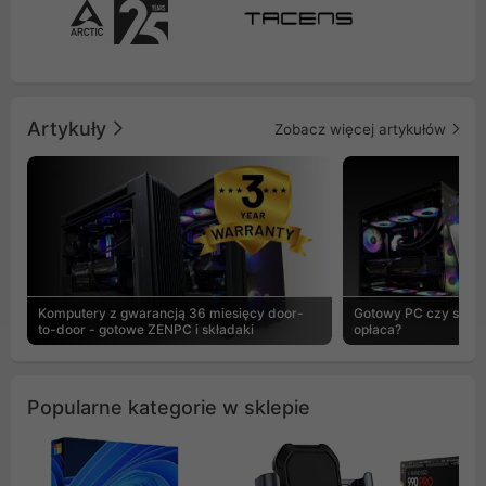
Artykuły
Zobacz więcej artykułów
Komputery z gwarancją 36 miesięcy door-
Gotowy PC czy skład
to-door - gotowe ZENPC i składaki
opłaca?
Popularne kategorie w sklepie