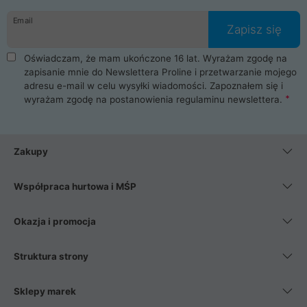
danych osobowych. Dlatego zakup notebooka albo laptopa w
Email
ProLine to czysta przyjemność i pełne bezpieczeństwo.
Zapisz się
Zaopatrzysz się u nas w akcesoria i części komputerowe
takie jak procesory, karty graficzne, płyty główne, pamięci,
Oświadczam, że mam ukończone 16 lat. Wyrażam zgodę na
dyski SSD, M.2 oraz HDD. Nasi pracownicy pomogą Ci wybrać
zapisanie mnie do Newslettera Proline i przetwarzanie mojego
najlepszy zasilacz komputerowy oraz obudowę do komputera.
adresu e-mail w celu wysyłki wiadomości. Zapoznałem się i
Poza komputerami mamy również najlepsze na rynku
wyrażam zgodę na postanowienia
regulaminu newslettera
.
Smartfony takich producentów jak Xiaomi, Apple, Samsung i
Huawei. Jeżeli chcesz, aby Twój komputer pracował cicho,
posiadamy szeroką gamę chłodzenia procesora, oraz ciche
wentylatory. Na koniec mając już to wszystko, możesz
Zakupy
wybrać idealny fotel gamingowy.
Współpraca hurtowa i MŚP
Okazja i promocja
Struktura strony
Sklepy marek