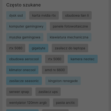
Często szukane
dysk ssd
karta nvidia rtx
obudowa lian li
komputer gamingowy
panele fotowoltaiczne
myszka gamingowa
klawiatura mechaniczna
rtx 5080
gigabyte
zasilacz do laptopa
obudowa aerocool
rtx 5060
kamera neotec
klimator onecool
amd rx 6600
zasilacze seasonic
kingston renegade
serwer qnap
zasilacz ups
wentylator 120mm argb
pasta arctic