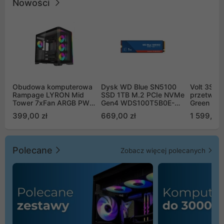
Nowości
Obudowa komputerowa
Dysk WD Blue SN5100
Volt 3SR
Rampage LYRON Mid
SSD 1TB M.2 PCIe NVMe
przetworn
Tower 7xFan ARGB PWM
Gen4 WDS100T5B0E-
Green Boo
czarna
00CPE0
Sinus Byp
399,00 zł
669,00 zł
1 599,00 
Polecane
Zobacz więcej polecanych