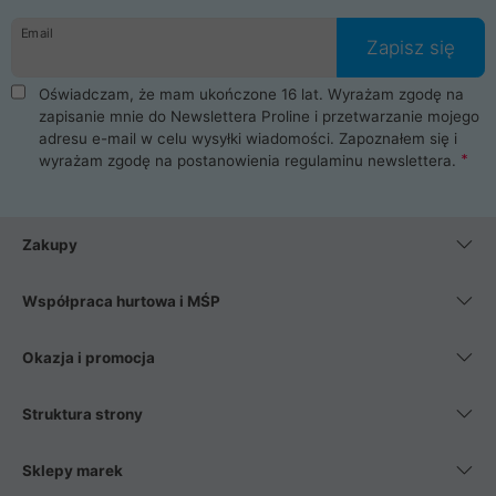
danych osobowych. Dlatego zakup notebooka albo laptopa w
Email
ProLine to czysta przyjemność i pełne bezpieczeństwo.
Zapisz się
Zaopatrzysz się u nas w akcesoria i części komputerowe
takie jak procesory, karty graficzne, płyty główne, pamięci,
Oświadczam, że mam ukończone 16 lat. Wyrażam zgodę na
dyski SSD, M.2 oraz HDD. Nasi pracownicy pomogą Ci wybrać
zapisanie mnie do Newslettera Proline i przetwarzanie mojego
najlepszy zasilacz komputerowy oraz obudowę do komputera.
adresu e-mail w celu wysyłki wiadomości. Zapoznałem się i
Poza komputerami mamy również najlepsze na rynku
wyrażam zgodę na postanowienia
regulaminu newslettera
.
Smartfony takich producentów jak Xiaomi, Apple, Samsung i
Huawei. Jeżeli chcesz, aby Twój komputer pracował cicho,
posiadamy szeroką gamę chłodzenia procesora, oraz ciche
wentylatory. Na koniec mając już to wszystko, możesz
Zakupy
wybrać idealny fotel gamingowy.
Współpraca hurtowa i MŚP
Okazja i promocja
Struktura strony
Sklepy marek