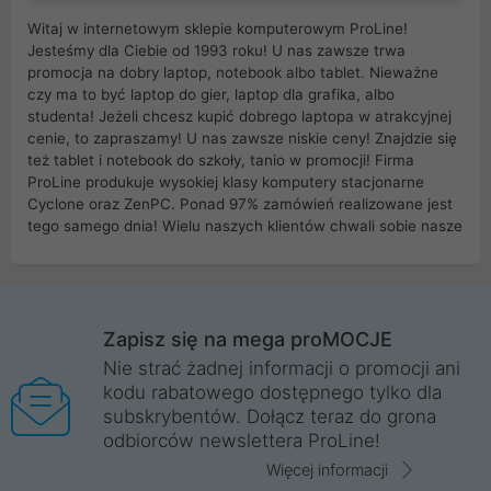
Witaj w internetowym sklepie komputerowym ProLine!
Jesteśmy dla Ciebie od 1993 roku! U nas zawsze trwa
promocja na dobry laptop, notebook albo tablet. Nieważne
czy ma to być laptop do gier, laptop dla grafika, albo
studenta! Jeżeli chcesz kupić dobrego laptopa w atrakcyjnej
cenie, to zapraszamy! U nas zawsze niskie ceny! Znajdzie się
też tablet i notebook do szkoły, tanio w promocji! Firma
ProLine produkuje wysokiej klasy komputery stacjonarne
Cyclone oraz ZenPC. Ponad 97% zamówień realizowane jest
tego samego dnia! Wielu naszych klientów chwali sobie nasze
myszki dla graczy i klawiatury mechaniczne. Posiadamy sieć
sklepów komputerowych na terenie kraju. W większości z
nich możesz odebrać zamówienie bez kosztów transportu.
Posiadamy sklep komputerowy w miastach takich jak
Wrocław, Poznań, Legnica, Katowice, Gliwice, Kalisz, Bytom,
Zapisz się na mega proMOCJE
Trzebnica, Opole. Szybka i profesjonalna obsługa!
Nie strać żadnej informacji o promocji ani
kodu rabatowego dostępnego tylko dla
ProLine to polska firma ze 100% polskim kapitałem. Działamy
subskrybentów. Dołącz teraz do grona
legalnie i płacimy podatki w naszym kraju! Posiadamy siedzibę
odbiorców newslettera ProLine!
główną w Mirkowie oraz salony na terenie kraju. Cała
komunikacja ze sklepem komputerowym ProLine jest
Więcej informacji
szyfrowana za pomocą technologii SSL. Nie sprzedajemy