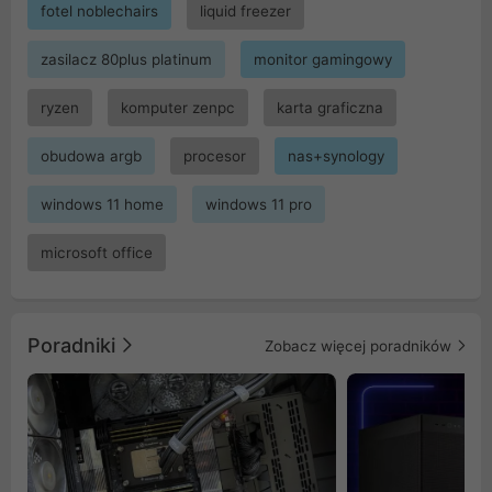
fotel noblechairs
liquid freezer
zasilacz 80plus platinum
monitor gamingowy
ryzen
komputer zenpc
karta graficzna
obudowa argb
procesor
nas+synology
windows 11 home
windows 11 pro
microsoft office
Poradniki
Zobacz więcej poradników