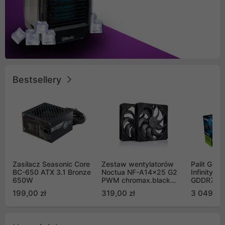
Bestsellery
Zasilacz Seasonic Core
Zestaw wentylatorów
Palit GeF
BC-650 ATX 3.1 Bronze
Noctua NF-A14x25 G2
Infinity 3
650W
PWM chromax.black
GDDR7 DL
Sx2-PP Sterrox 140mm
(NE75070
199,00 zł
319,00 zł
3 049,00
Push Pull (2szt)
GB2050S