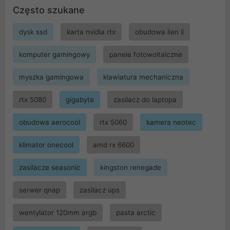
Często szukane
dysk ssd
karta nvidia rtx
obudowa lian li
komputer gamingowy
panele fotowoltaiczne
myszka gamingowa
klawiatura mechaniczna
rtx 5080
gigabyte
zasilacz do laptopa
obudowa aerocool
rtx 5060
kamera neotec
klimator onecool
amd rx 6600
zasilacze seasonic
kingston renegade
serwer qnap
zasilacz ups
wentylator 120mm argb
pasta arctic