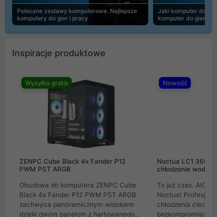
Polecane zestawy komputerowe. Najlepsze
Jaki komputer do 30
komputery do gier i pracy
komputer do gier | 
Inspiracje produktowe
Wysyłka gratis
Nowość
ZENPC Cube Black 4x Fander P12
Noctua LC1 360mm
PWM PST ARGB
chłodzenie wodne 
Obudowa do komputera ZENPC Cube
To już czas. AIO w
Black 4x Fander P12 PWM PST ARGB
Noctua! Profesjon
zachwyca panoramicznym widokiem
chłodzenia cieczą 
dzięki dwóm panelom z hartowanego
bezkompromisowe 